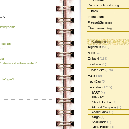
Datenschutzerklärung
E-Book
Impressum
Presse&Stimmen
infographic
Über dieses Blog
:
Kategorien
 bleiben
Allgemein
(515)
en?
Buch
(32)
bst
Einband
(113)
t“, desto selbstbewusster?
Flowbook
(3)
Fundstücke
(678)
Hack
(40)
t
,
Infografik
HackBag
(5)
Hersteller
(1.202)
&ART
(4)
18hoch2
(3)
A book for that
(1)
A Good Company
(1)
About:Blank
(1)
adliga
(1)
Ahoi Marie
(1)
Alpha Edition
(1)