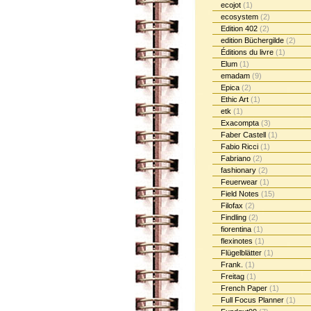
ecojot
(1)
ecosystem
(2)
Edition 402
(2)
edition Büchergilde
(2)
Éditions du livre
(1)
Elum
(1)
emadam
(9)
Epica
(2)
Ethic Art
(1)
etk
(1)
Exacompta
(3)
Faber Castell
(1)
Fabio Ricci
(1)
Fabriano
(2)
fashionary
(2)
Feuerwear
(1)
Field Notes
(15)
Filofax
(2)
Findling
(2)
fiorentina
(1)
flexinotes
(1)
Flügelblätter
(1)
Frank.
(1)
Freitag
(1)
French Paper
(1)
Full Focus Planner
(1)