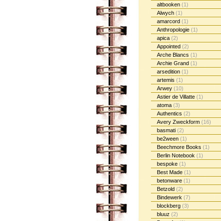
altbooken
(1)
Alwych
(1)
amarcord
(1)
Anthropologie
(1)
apica
(2)
Appointed
(2)
Arche Blancs
(1)
Archie Grand
(1)
arsedition
(1)
artemis
(1)
Arwey
(10)
Astier de Villatte
(1)
atoma
(3)
Authentics
(2)
Avery Zweckform
(16)
basmati
(2)
be2ween
(1)
Beechmore Books
(1)
Berlin Notebook
(1)
bespoke
(1)
Best Made
(1)
betonware
(1)
Betzold
(2)
Bindewerk
(7)
blockberg
(3)
bluuz
(2)