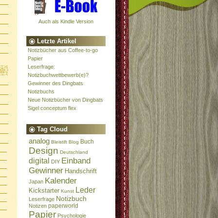
Auch als Kindle Version
Letzte Artikel
Notizbücher aus Coffee-to-go
Papier
Leserfrage:
Notizbuchwettbewerb(e)?
Gewinner des Dingbats
Notizbuchs
Neue Notizbücher von Dingbats
Sigel conceptum flex
Tag Cloud
analog
Buch
Bleistift
Blog
Design
Deutschland
Einband
digital
DIY
Gewinner
Handschrift
Kalender
Japan
Leder
Kickstarter
Kunst
Notizbuch
Leserfrage
paperworld
Notizen
Papier
Psychologie