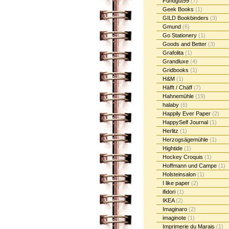
Fundgut99
(7)
Geek Books
(1)
GILD Bookbinders
(3)
Gmund
(6)
Go Stationery
(1)
Goods and Better
(3)
Grafolita
(1)
Grandluxe
(4)
Gridbooks
(1)
H&M
(1)
Häfft / Chäff
(7)
Hahnemühle
(19)
halaby
(6)
Happily Ever Paper
(2)
HappySelf Journal
(1)
Herlitz
(1)
Herzogsägemühle
(1)
Hightide
(1)
Hockey Croquis
(1)
Hoffmann und Campe
(1)
Holsteinsalon
(1)
I like paper
(2)
ifidori
(1)
IKEA
(2)
Imaginaro
(2)
imaginote
(1)
Imprimerie du Marais
(1)