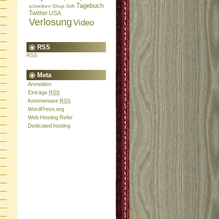
Tagebuch
schreiben
Shop
Stift
Twitter
USA
Verlosung
Video
RSS
RSS
Meta
Anmelden
Einträge
RSS
Kommentare
RSS
WordPress.org
Web Hosting Refer
Dedicated hosting