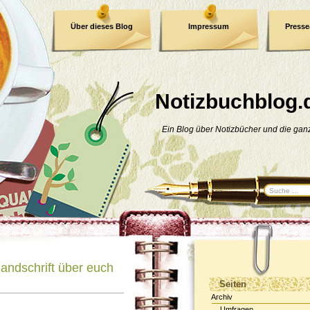
Über dieses Blog
Impressum
Press
E-Book
Datenschutzerklärung
Notizbuchblog.
Ein Blog über Notizbücher und die ga
Handschrift über euch
Seiten
Archiv
Umfragen