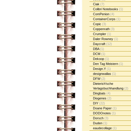
Ciak
(7)
Colibri Notebooks
(1)
ComPenion
(4)
ContainerCorps
(1)
Copic
(3)
Coppenrath
(3)
Crumpler
(1)
Daler Rowney
(1)
Daycraft
(12)
DBA
(1)
DCM
(1)
Dekoop
(1)
Den Tag Meistern
(1)
Design.Y
(1)
designwallas
(1)
DFW
(2)
Dieterich'sche
Verlagsbuchhandlung
(2)
Dingbats
(4)
Diogenes
(2)
DIY
(22)
Doane Paper
(1)
DODOnotes
(1)
Dorsch
(3)
Duden
(1)
eaudecollage
(1)