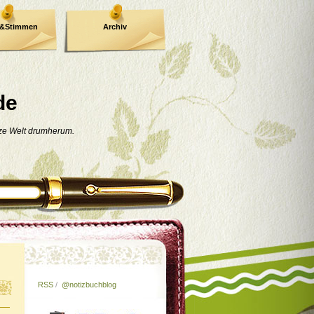
e&Stimmen
Archiv
de
nze Welt drumherum.
RSS
/
@notizbuchblog