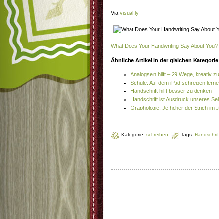
Via
visual.ly
What Does Your Handwriting Say About You? 
Ähnliche Artikel in der gleichen Kategorie
Analogsein hilft – 29 Wege, kreativ zu
Schule: Auf dem iPad schreiben lern
Handschrift hilft besser zu denken
Handschrift ist Ausdruck unseres Sel
Graphologie: Je höher der Strich im „
Kategorie:
schreiben
Tags:
Handschrif