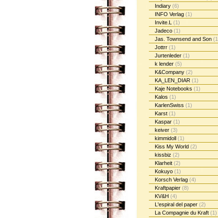
Indiary
(6)
INFO Verlag
(1)
Invite.L
(1)
Jadeco
(1)
Jas. Townsend and Son
(1
Jottrr
(1)
Jurtenleder
(1)
k lender
(5)
K&Company
(2)
KA_LEN_DIAR
(1)
Kaje Notebooks
(1)
Kalos
(1)
KarlenSwiss
(1)
Karst
(1)
Kaspar
(1)
keiver
(3)
kimmidoll
(1)
Kiss My World
(2)
kissbiz
(2)
Klarheit
(2)
Kokuyo
(1)
Korsch Verlag
(4)
Kraftpapier
(8)
KV&H
(4)
L'espiral del paper
(2)
La Compagnie du Kraft
(1)