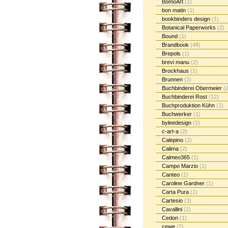
BomoArt
(1)
bon matin
(1)
bookbinders design
(1)
Botanical Paperworks
(2)
Bound
(1)
Brandbook
(48)
Brepols
(1)
brevi manu
(2)
Brockhaus
(1)
Brunnen
(2)
Buchbinderei Obermeier
(2
Buchbinderei Rost
(12)
Buchproduktion Kühn
(1)
Buchwerker
(1)
byleedesign
(1)
c-art-a
(2)
Calepino
(2)
Calima
(2)
Calmeo365
(1)
Campo Marzio
(1)
Canteo
(1)
Caroline Gardner
(1)
Carta Pura
(1)
Cartesio
(3)
Cavallini
(1)
Cedon
(1)
cewe
(2)