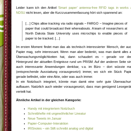
Leider kann ich den Artikel
‘Smart paper’ antenna-free RFID tags in works 
NDSU
nicht lesen, aber die Kurzzusammenfassung hört sich spannend an:
[…] Chips allow tracking via radio signals – FARGO – Imagine pieces of
paper that could broadcast their whereabouts. A team of researchers at
North Dakota State University uses microchips to enable pieces of
paper to be tracked. […]
Im ersten Moment findet man das als technisch interessierter Mensch, der au
Papier mag, sehr interessant. Wenn man aber bedenkt, was man damit alles 
Überwachungsmöglichkeiten hat, dann schaudert es – gerade vor d
Hintergrund der aktuellen Ereignisse rund um PRISM. Auf der anderen Seite si
auch interessante Anwendungen denkbar, v.a. im Büro – dort wüsste m
(entsprechende Ausstattung vorausgesetzt) immer, wo sich ein Stück Papi
gerade befindet, oder eine Akte, oder was auch immer.
In ein Notizbuch integriert, könnte man damit eine sehr gute Überwachu
aufbauen. Natürlich auch wieder vorausgesetzt, dass man genügend Lesegerä
verteilt hat.
Ähnliche Artikel in der gleichen Kategorie:
Handy mit integriertem Notizbuch
Schreibhefte mit ungewöhnlicher Lineatur
Neue Tweets im Januar
Papier-Computer-Interaktion
IRISnotes – ein Stift schreibt analog und digital