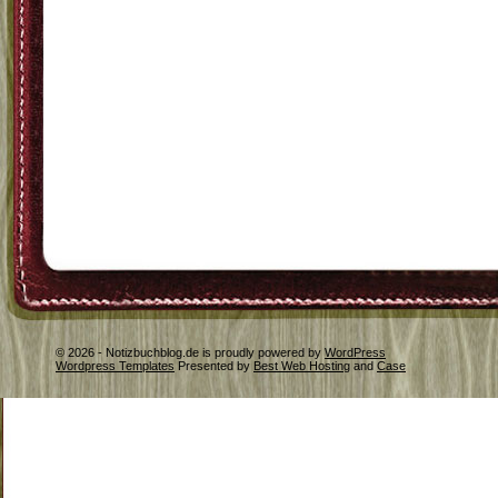
© 2026 - Notizbuchblog.de is proudly powered by
WordPress
Wordpress Templates
Presented by
Best Web Hosting
and
Case