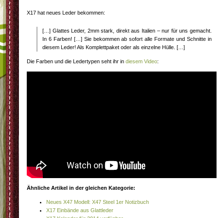
X17 hat neues Leder bekommen:
[…] Glattes Leder, 2mm stark, direkt aus Italien – nur für uns gemacht.
In 6 Farben! […] Sie bekommen ab sofort alle Formate und Schnitte in
diesem Leder! Als Komplettpaket oder als einzelne Hülle. […]
Die Farben und die Ledertypen seht ihr in
diesem Video
:
Ähnliche Artikel in der gleichen Kategorie:
Neues X47 Modell: X47 Steel 1er Notizbuch
X17 Einbände aus Glattleder