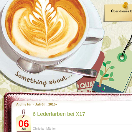
Über dieses 
E-Book
Archiv für » Juli 6th, 2013«
6 Lederfarben bei X17
06
Christian Mähler
Juli