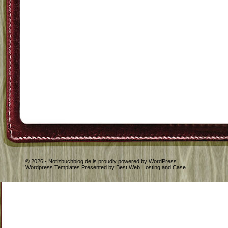
© 2026 - Notizbuchblog.de is proudly powered by
WordPress
Wordpress Templates
Presented by
Best Web Hosting
and
Case