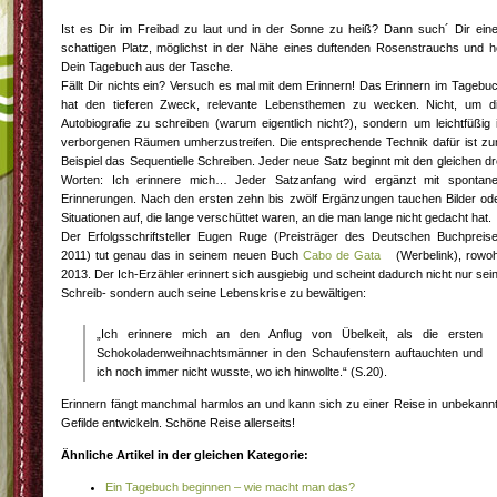
Ist es Dir im Freibad zu laut und in der Sonne zu heiß? Dann such´ Dir ein
schattigen Platz, möglichst in der Nähe eines duftenden Rosenstrauchs und h
Dein Tagebuch aus der Tasche.
Fällt Dir nichts ein? Versuch es mal mit dem Erinnern! Das Erinnern im Tagebu
hat den tieferen Zweck, relevante Lebensthemen zu wecken. Nicht, um d
Autobiografie zu schreiben (warum eigentlich nicht?), sondern um leichtfüßig 
verborgenen Räumen umherzustreifen. Die entsprechende Technik dafür ist z
Beispiel das Sequentielle Schreiben. Jeder neue Satz beginnt mit den gleichen dr
Worten: Ich erinnere mich… Jeder Satzanfang wird ergänzt mit spontan
Erinnerungen. Nach den ersten zehn bis zwölf Ergänzungen tauchen Bilder od
Situationen auf, die lange verschüttet waren, an die man lange nicht gedacht hat.
Der Erfolgsschriftsteller Eugen Ruge (Preisträger des Deutschen Buchpreis
2011) tut genau das in seinem neuen Buch
Cabo de Gata
(Werbelink), rowoh
2013. Der Ich-Erzähler erinnert sich ausgiebig und scheint dadurch nicht nur sei
Schreib- sondern auch seine Lebenskrise zu bewältigen:
„Ich erinnere mich an den Anflug von Übelkeit, als die ersten
Schokoladenweihnachtsmänner in den Schaufenstern auftauchten und
ich noch immer nicht wusste, wo ich hinwollte.“ (S.20).
Erinnern fängt manchmal harmlos an und kann sich zu einer Reise in unbekann
Gefilde entwickeln. Schöne Reise allerseits!
Ähnliche Artikel in der gleichen Kategorie:
Ein Tagebuch beginnen – wie macht man das?