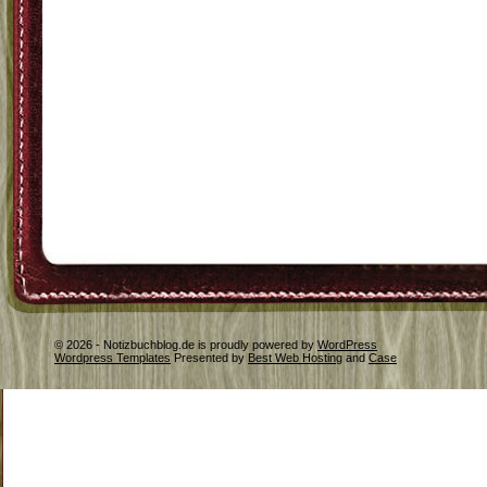
© 2026 - Notizbuchblog.de is proudly powered by
WordPress
Wordpress Templates
Presented by
Best Web Hosting
and
Case