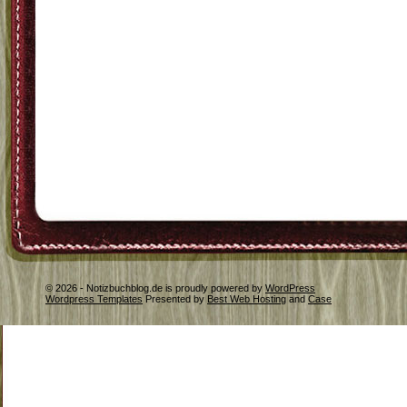
© 2026 - Notizbuchblog.de is proudly powered by
WordPress
Wordpress Templates
Presented by
Best Web Hosting
and
Case