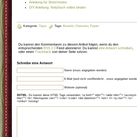
Anleitung für Sketchnotes
DIY Anleitung: Notizbuch selbst binden
Kategorie:
Tipps
Tags:
Basteln
,
Ostereier
,
Papier
Du kannst den Kommentaren zu diesem Artikel folgen, wenn du den
entsprechenden
RSS 2.0
Feed abonnierst. Du kannst
eine Antwort schreiben
,
oder einen
Trackback
von deiner Seite setzen.
Schreibe eine Antwort
Name (muss angegeben werden)
E-Mail (wird nicht veröffentlicht , muss angegeben werde
Website (optional)
XHTML:
Du kannst diese HTML Tags verwenden: <a href="" title=""> <abbr title=""> <acronym
title=""> <b> <blockquote cite=""> <cite> <code> <del datetime=""> <em> <i> <q cite=""> <s>
<strike> <strong>