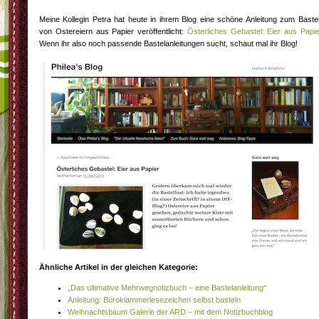
Meine Kollegin Petra hat heute in ihrem Blog eine schöne Anleitung zum Baste
von Ostereiern aus Papier veröffentlicht:
Österliches Gebastel: Eier aus Papie
Wenn ihr also noch passende Bastelanleitungen sucht, schaut mal ihr Blog!
Ähnliche Artikel in der gleichen Kategorie:
„Das ultimative Mehrwegnotizbuch – eine Bastelanleitung“
Anleitung: Büroklammerlesezeichen selbst basteln
Weihnachtsbaum Galerie der ARD – mit dem Notizbuchblog