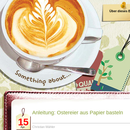
Über dieses 
E-Book
Anleitung: Ostereier aus Papier basteln
15
Christian Mähler
Apr.