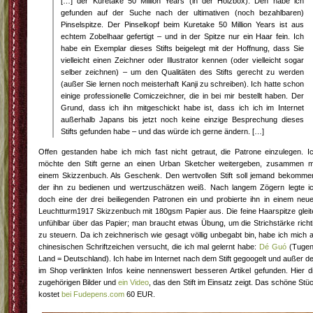
[…] der Kuretake 50 Million Years (in der Holzbox). Den habe ich
gefunden auf der Suche nach der ultimativen (noch bezahlbaren)
Pinselspitze. Der Pinselkopf beim Kuretake 50 Million Years ist aus
echtem Zobelhaar gefertigt – und in der Spitze nur ein Haar fein. Ich
habe ein Exemplar dieses Stifts beigelegt mit der Hoffnung, dass Sie
vielleicht einen Zeichner oder Illustrator kennen (oder vielleicht sogar
selber zeichnen) – um den Qualitäten des Stifts gerecht zu werden
(außer Sie lernen noch meisterhaft Kanji zu schreiben). Ich hatte schon
einige professionelle Comiczeichner, die in bei mir bestellt haben. Der
Grund, dass ich ihn mitgeschickt habe ist, dass ich ich im Internet
außerhalb Japans bis jetzt noch keine einzige Besprechung dieses
Stifts gefunden habe – und das würde ich gerne ändern. […]
Offen gestanden habe ich mich fast nicht getraut, die Patrone einzulegen. I
möchte den Stift gerne an einen Urban Sketcher weitergeben, zusammen m
einem Skizzenbuch. Als Geschenk. Den wertvollen Stift soll jemand bekomme
der ihn zu bedienen und wertzuschätzen weiß. Nach langem Zögern legte i
doch eine der drei beiliegenden Patronen ein und probierte ihn in einem neu
Leuchtturm1917 Skizzenbuch mit 180gsm Papier aus. Die feine Haarspitze gleit
unfühlbar über das Papier; man braucht etwas Übung, um die Strichstärke richt
zu steuern. Da ich zeichnerisch wie gesagt völlig unbegabt bin, habe ich mich 
chinesischen Schriftzeichen versucht, die ich mal gelernt habe:
Dé Guó
(Tuge
Land = Deutschland). Ich habe im Internet nach dem Stift gegoogelt und außer d
im Shop verlinkten Infos keine nennenswert besseren Artikel gefunden. Hier d
zugehörigen Bilder und
ein Video
, das den Stift im Einsatz zeigt. Das schöne Stü
kostet
bei Fudepens.com
60 EUR.