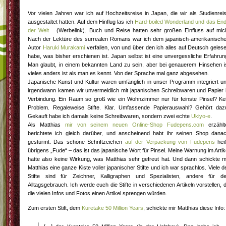
Vor vielen Jahren war ich auf Hochzeitsreise in Japan, die wir als Studienrei
ausgestaltet hatten. Auf dem Hinflug las ich
Hard-boiled Wonderland und das En
der Welt
(Werbelink). Buch und Reise hatten sehr großen Einfluss auf mic
Nach der Lektüre des surrealen Romans war ich dem japanisch-amerikanisch
Autor
Haruki Murakami
verfallen, von und über den ich alles auf Deutsch geles
habe, was bisher erschienen ist. Japan selbst ist eine unvergessliche Erfahrun
Man glaubt, in einem bekannten Land zu sein, aber bei genauerem Hinsehen i
vieles anders ist als man es kennt. Von der Sprache mal ganz abgesehen.
Japanische Kunst und Kultur waren umfänglich in unser Programm integriert u
irgendwann kamen wir unvermeidlich mit japanischen Schreibwaren und Papier 
Verbindung. Ein Raum so groß wie ein Wohnzimmer nur für feinste Pinsel? Ke
Problem. Regaleweise Stifte. Klar. Umfassende Papierauswahl? Gehört daz
Gekauft habe ich damals keine Schreibwaren, sondern zwei echte
Ukiyo-e
.
Als Matthias
mir von seinem neuen Online-Shop Fudepens.com
erzählt
berichtete ich gleich darüber, und anscheinend habt ihr seinen Shop dana
gestürmt. Das schöne Schriftzeichen
auf der Verpackung von Fudepens
hei
übrigens „Fude“ – das ist das japanische Wort für Pinsel. Meine Warnung im Artik
hatte also keine Wirkung, was Matthias sehr gefreut hat. Und dann schickte m
Matthias eine ganze Kiste voller japanischer Stifte und ich war sprachlos. Viele d
Stifte sind für Zeichner, Kalligraphen und Spezialisten, andere für d
Alltagsgebrauch. Ich werde euch die Stifte in verschiedenen Artikeln vorstellen, 
die vielen Infos und Fotos einen Artikel sprengen würden.
Zum ersten Stift, dem
Kuretake 50 Million Years
, schickte mir Matthias diese Info: