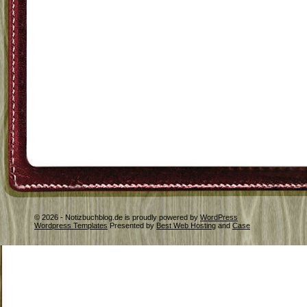
© 2026 - Notizbuchblog.de is proudly powered by
WordPress
Wordpress Templates
Presented by
Best Web Hosting
and
Case