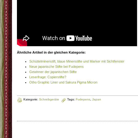
Ähnliche Artikel in der gleichen Kategorie:
Schüttelminenstift, blaue Minenstifte und Marker mit Sichtfenster
Neue japanische Stifte bei Fudepens
Gewinner der japanischen Stifte
Leserfrage: Copierstifte?
Otho Graphic Liner und Sakura Pigma Micron
Kategorie:
Schreibgeräte
Tags:
Fudepens
,
Japan