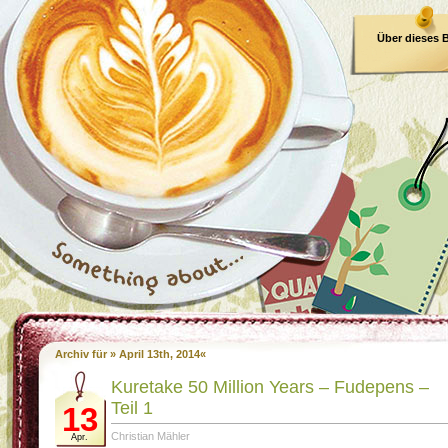
Über dieses 
E-Book
Archiv für » April 13th, 2014«
Kuretake 50 Million Years – Fudepens –
Teil 1
13
Christian Mähler
Apr.