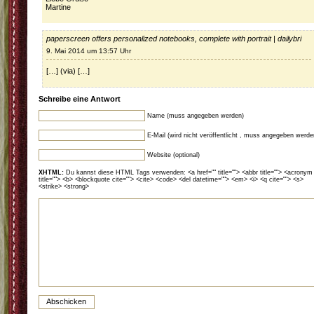
Martine
paperscreen offers personalized notebooks, complete with portrait | dailybri
9. Mai 2014 um 13:57 Uhr
[…] (via) […]
Schreibe eine Antwort
Name (muss angegeben werden)
E-Mail (wird nicht veröffentlicht , muss angegeben werde
Website (optional)
XHTML:
Du kannst diese HTML Tags verwenden: <a href="" title=""> <abbr title=""> <acronym
title=""> <b> <blockquote cite=""> <cite> <code> <del datetime=""> <em> <i> <q cite=""> <s>
<strike> <strong>