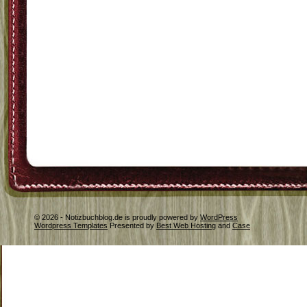
© 2026 - Notizbuchblog.de is proudly powered by
WordPress
Wordpress Templates
Presented by
Best Web Hosting
and
Case