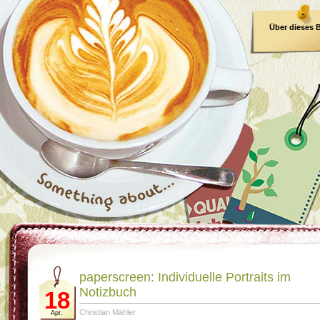
Über dieses 
E-Book
paperscreen: Individuelle Portraits im
Notizbuch
18
Christian Mähler
Apr.