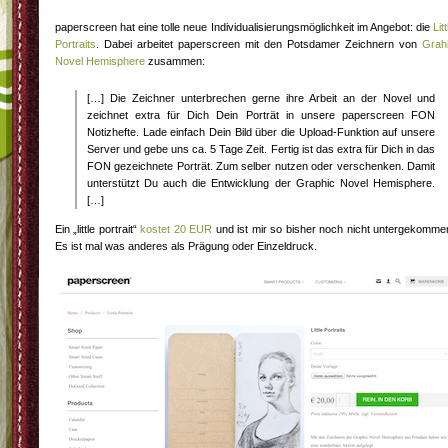
paperscreen hat eine tolle neue Individualisierungsmöglichkeit im Angebot: die
Litt
Portraits
. Dabei arbeitet paperscreen mit den Potsdamer Zeichnern von
Grah
Novel Hemisphere
zusammen:
[…] Die Zeichner unterbrechen gerne ihre Arbeit an der Novel und
zeichnet extra für Dich Dein Porträt in unsere paperscreen FON
Notizhefte. Lade einfach Dein Bild über die Upload-Funktion auf unsere
Server und gebe uns ca. 5 Tage Zeit. Fertig ist das extra für Dich in das
FON gezeichnete Porträt. Zum selber nutzen oder verschenken. Damit
unterstützt Du auch die Entwicklung der Graphic Novel Hemisphere.
[…]
Ein „little portrait“
kostet 20 EUR
und ist mir so bisher noch nicht untergekomme
Es ist mal was anderes als Prägung oder Einzeldruck.