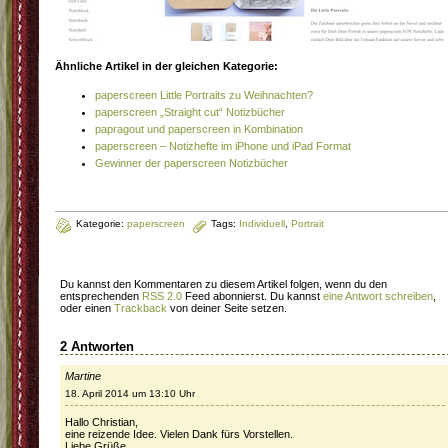
Ähnliche Artikel in der gleichen Kategorie:
paperscreen Little Portraits zu Weihnachten?
paperscreen „Straight cut“ Notizbücher
papragout und paperscreen in Kombination
paperscreen – Notizhefte im iPhone und iPad Format
Gewinner der paperscreen Notizbücher
Kategorie:
paperscreen
Tags:
Individuell
,
Portrait
Du kannst den Kommentaren zu diesem Artikel folgen, wenn du den
entsprechenden
RSS 2.0
Feed abonnierst. Du kannst
eine Antwort schreiben
,
oder einen
Trackback
von deiner Seite setzen.
2 Antworten
Martine
18. April 2014 um 13:10 Uhr
Hallo Christian,
eine reizende Idee. Vielen Dank fürs Vorstellen.
Liebe Grüße