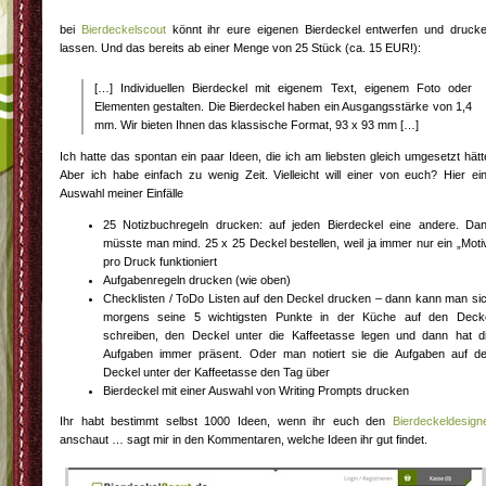
bei
Bierdeckelscout
könnt ihr eure eigenen Bierdeckel entwerfen und druck
lassen. Und das bereits ab einer Menge von 25 Stück (ca. 15 EUR!):
[…] Individuellen Bierdeckel mit eigenem Text, eigenem Foto oder
Elementen gestalten. Die Bierdeckel haben ein Ausgangsstärke von 1,4
mm. Wir bieten Ihnen das klassische Format, 93 x 93 mm […]
Ich hatte das spontan ein paar Ideen, die ich am liebsten gleich umgesetzt hätt
Aber ich habe einfach zu wenig Zeit. Vielleicht will einer von euch? Hier ei
Auswahl meiner Einfälle
25 Notizbuchregeln drucken: auf jeden Bierdeckel eine andere. Da
müsste man mind. 25 x 25 Deckel bestellen, weil ja immer nur ein „Moti
pro Druck funktioniert
Aufgabenregeln drucken (wie oben)
Checklisten / ToDo Listen auf den Deckel drucken – dann kann man si
morgens seine 5 wichtigsten Punkte in der Küche auf den Deck
schreiben, den Deckel unter die Kaffeetasse legen und dann hat d
Aufgaben immer präsent. Oder man notiert sie die Aufgaben auf d
Deckel unter der Kaffeetasse den Tag über
Bierdeckel mit einer Auswahl von Writing Prompts drucken
Ihr habt bestimmt selbst 1000 Ideen, wenn ihr euch den
Bierdeckeldesign
anschaut … sagt mir in den Kommentaren, welche Ideen ihr gut findet.