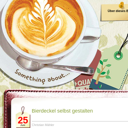
Über dieses 
E-Book
Bierdeckel selbst gestalten
25
Christian Mähler
Juni