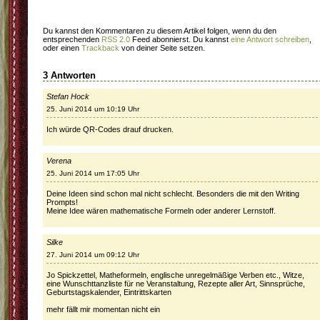
Du kannst den Kommentaren zu diesem Artikel folgen, wenn du den
entsprechenden
RSS 2.0
Feed abonnierst. Du kannst
eine Antwort schreiben
,
oder einen
Trackback
von deiner Seite setzen.
3 Antworten
Stefan Hock
25. Juni 2014 um 10:19 Uhr
Ich würde QR-Codes drauf drucken.
Verena
25. Juni 2014 um 17:05 Uhr
Deine Ideen sind schon mal nicht schlecht. Besonders die mit den Writing
Prompts!
Meine Idee wären mathematische Formeln oder anderer Lernstoff.
Silke
27. Juni 2014 um 09:12 Uhr
Jo Spickzettel, Matheformeln, englische unregelmäßige Verben etc., Witze,
eine Wunschttanzliste für ne Veranstaltung, Rezepte aller Art, Sinnsprüche,
Geburtstagskalender, Eintrittskarten
mehr fällt mir momentan nicht ein