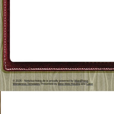
© 2026 - Notizbuchblog.de is proudly powered by
WordPress
Wordpress Templates
Presented by
Best Web Hosting
and
Case