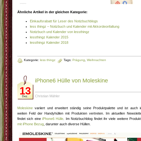
Ähnliche Artikel in der gleichen Kategorie:
Einkaufsrabatt für Leser des Notizbuchblogs
less thingz – Notizbuch und Kalender mit Akkordeonfaltung
Notizbuch und Kalender von lessthingz
lessthingz Kalender 2015
lessthingz Kalender 2018
Kategorie:
less thingz
Tags:
Prägung
,
Weihnachten
iPhone6 Hülle von Moleskine
13
Christian Mähler
Dez.
Moleskine
variiert und erweitert ständig seine Produktpalette und ist auch 
weiten Feld der Handyhüllen mit Produkten vertreten. Im aktuellen Newslett
findet sich eine
iPhone6 Hülle
. Im Notizbuchblog findet ihr viele weitere Produk
mit iPhone Bezug
, darunter auch diverse Hüllen.