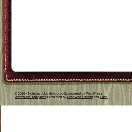
© 2026 - Notizbuchblog.de is proudly powered by
WordPress
Wordpress Templates
Presented by
Best Web Hosting
and
Case