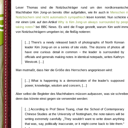
Leser Thomas sind die Notizbuchträger rund um den nordkoreanisch
Machthaber Kim Jong-un bereits öfter aufgefallen, wie ihr auch in
Menschen m
Notizbüchern sind nicht automatisch sympathisch
lesen konntet. Nun schickte 
mir einen Link auf den Artikel
Why is Kim Jong-un always surrounded by peop
taking notes?
bei BBC News. Es wird die Frage gestellt, warum Kim wohl imm
von Notizbuchträgern umgeben ist, die fleißig notieren:
[…] There’s a newly released batch of photographs of North Korean
leader Kim Jong-un on a series of site visits. The dozens of photos all
have one curious detail in common – the leader is surrounded by
officials and generals making notes in identical notepads, writes Kathryn
Westcott. […]
Man mutmaßt, dass hier die Größe des Herrschers angepriesen wird:
[…] What is happening is a demonstration of the leader’s supposed
power, knowledge, wisdom and concern, […]
Aber selbst die Begleiter des Machthabers müssen aufpassen, was sie schreibe
denn das könnte einst gegen sie verwendet werden:
[…] According to Prof Steve Tsang, chair the School of Contemporary
Chinese Studies at the University of Nottingham, the note-takers will be
writing extremely carefully. „They wouldn’t want to write down anything
that was, say, politically inaccurate, or it might come back to bite them.“