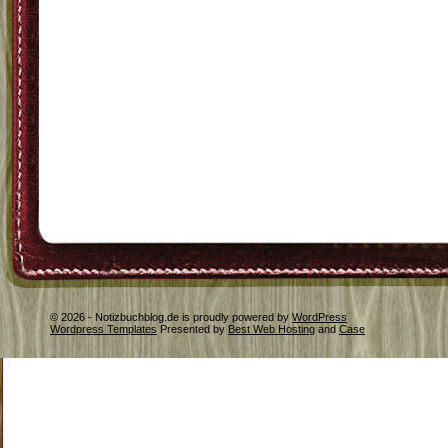
© 2026 - Notizbuchblog.de is proudly powered by
WordPress
Wordpress Templates
Presented by
Best Web Hosting
and
Case