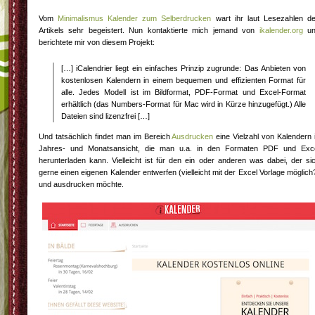
Vom
Minimalismus Kalender zum Selberdrucken
wart ihr laut Lesezahlen d
Artikels sehr begeistert. Nun kontaktierte mich jemand von
ikalender.org
un
berichtete mir von diesem Projekt:
[…] iCalendrier liegt ein einfaches Prinzip zugrunde: Das Anbieten von
kostenlosen Kalendern in einem bequemen und effizienten Format für
alle. Jedes Modell ist im Bildformat, PDF-Format und Excel-Format
erhältlich (das Numbers-Format für Mac wird in Kürze hinzugefügt.) Alle
Dateien sind lizenzfrei […]
Und tatsächlich findet man im Bereich
Ausdrucken
eine Vielzahl von Kalendern 
Jahres- und Monatsansicht, die man u.a. in den Formaten PDF und Exc
herunterladen kann. Vielleicht ist für den ein oder anderen was dabei, der si
gerne einen eigenen Kalender entwerfen (vielleicht mit der Excel Vorlage möglich
und ausdrucken möchte.