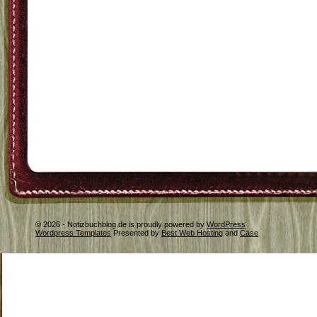
© 2026 - Notizbuchblog.de is proudly powered by
WordPress
Wordpress Templates
Presented by
Best Web Hosting
and
Case