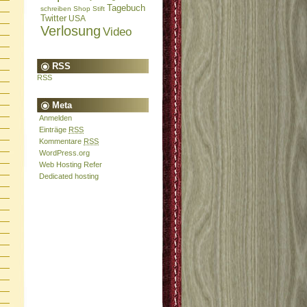
Tagebuch
schreiben
Shop
Stift
Twitter
USA
Verlosung
Video
RSS
RSS
Meta
Anmelden
Einträge
RSS
Kommentare
RSS
WordPress.org
Web Hosting Refer
Dedicated hosting