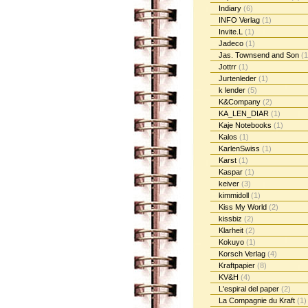
Indiary
(6)
INFO Verlag
(1)
Invite.L
(1)
Jadeco
(1)
Jas. Townsend and Son
(1
Jottrr
(1)
Jurtenleder
(1)
k lender
(5)
K&Company
(2)
KA_LEN_DIAR
(1)
Kaje Notebooks
(1)
Kalos
(1)
KarlenSwiss
(1)
Karst
(1)
Kaspar
(1)
keiver
(3)
kimmidoll
(1)
Kiss My World
(2)
kissbiz
(2)
Klarheit
(2)
Kokuyo
(1)
Korsch Verlag
(4)
Kraftpapier
(8)
KV&H
(4)
L'espiral del paper
(2)
La Compagnie du Kraft
(1)