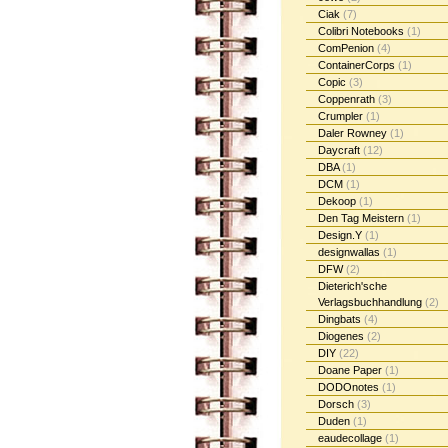
Ciak
(7)
Colibri Notebooks
(1)
ComPenion
(4)
ContainerCorps
(1)
Copic
(3)
Coppenrath
(3)
Crumpler
(1)
Daler Rowney
(1)
Daycraft
(12)
DBA
(1)
DCM
(1)
Dekoop
(1)
Den Tag Meistern
(1)
Design.Y
(1)
designwallas
(1)
DFW
(2)
Dieterich'sche
Verlagsbuchhandlung
(2)
Dingbats
(4)
Diogenes
(2)
DIY
(22)
Doane Paper
(1)
DODOnotes
(1)
Dorsch
(3)
Duden
(1)
eaudecollage
(1)