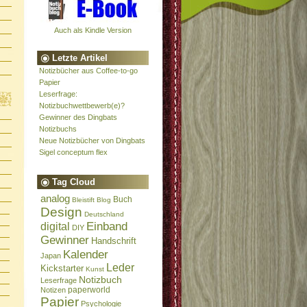
Auch als Kindle Version
Letzte Artikel
Notizbücher aus Coffee-to-go
Papier
Leserfrage:
Notizbuchwettbewerb(e)?
Gewinner des Dingbats
Notizbuchs
Neue Notizbücher von Dingbats
Sigel conceptum flex
Tag Cloud
analog
Buch
Bleistift
Blog
Design
Deutschland
Einband
digital
DIY
Gewinner
Handschrift
Kalender
Japan
Leder
Kickstarter
Kunst
Notizbuch
Leserfrage
paperworld
Notizen
Papier
Psychologie