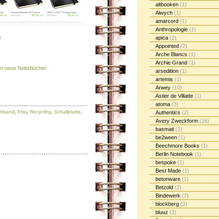
altbooken
(1)
Alwych
(1)
amarcord
(1)
Anthropologie
(1)
:
apica
(2)
Appointed
(2)
Arche Blancs
(1)
Archie Grand
(1)
en neue Notizbücher
arsedition
(1)
artemis
(1)
Arwey
(10)
Astier de Villatte
(1)
atoma
(3)
inband
,
Etsy
,
Recycling
,
Schallplatte
,
Authentics
(2)
Avery Zweckform
(16)
basmati
(2)
be2ween
(1)
Beechmore Books
(1)
Berlin Notebook
(1)
bespoke
(1)
Best Made
(1)
betonware
(1)
Betzold
(2)
Bindewerk
(7)
blockberg
(3)
bluuz
(2)