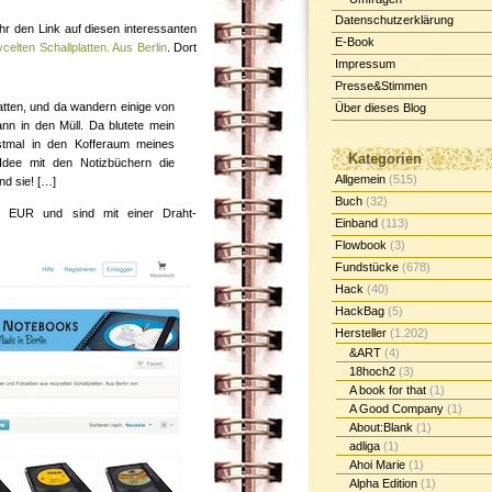
Datenschutzerklärung
hr den Link auf diesen interessanten
E-Book
elten Schallplatten. Aus Berlin
. Dort
Impressum
Presse&Stimmen
atten, und da wandern einige von
Über dieses Blog
ann in den Müll. Da blutete mein
stmal in den Kofferaum meines
Kategorien
Idee mit den Notizbüchern die
Allgemein
(515)
nd sie! […]
Buch
(32)
 EUR und sind mit einer Draht-
Einband
(113)
Flowbook
(3)
Fundstücke
(678)
Hack
(40)
HackBag
(5)
Hersteller
(1.202)
&ART
(4)
18hoch2
(3)
A book for that
(1)
A Good Company
(1)
About:Blank
(1)
adliga
(1)
Ahoi Marie
(1)
Alpha Edition
(1)