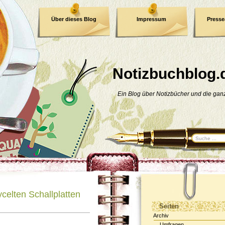
Über dieses Blog
Impressum
Press
E-Book
Datenschutzerklärung
Notizbuchblog.
Ein Blog über Notizbücher und die ga
celten Schallplatten
Seiten
Archiv
Umfragen