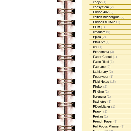
ecojot
(1)
ecosystem
(2)
Edition 402
(2)
edition Büchergilde
(2)
Éditions du livre
(1)
Elum
(1)
emadam
(9)
Epica
(2)
Ethic Art
(1)
etk
(1)
Exacompta
(3)
Faber Castell
(1)
Fabio Ricci
(1)
Fabriano
(2)
fashionary
(2)
Feuerwear
(1)
Field Notes
(15)
Filofax
(2)
Findling
(2)
fiorentina
(1)
flexinotes
(1)
Flügelblätter
(1)
Frank.
(1)
Freitag
(1)
French Paper
(1)
Full Focus Planner
(1)