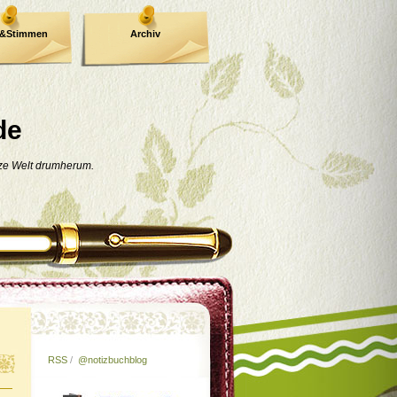
e&Stimmen
Archiv
de
nze Welt drumherum.
RSS
/
@notizbuchblog