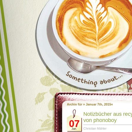
Archiv für » Januar 7th, 2015«
Notizbücher aus recy
von phonoboy
07
Christian Mähler
Jan.