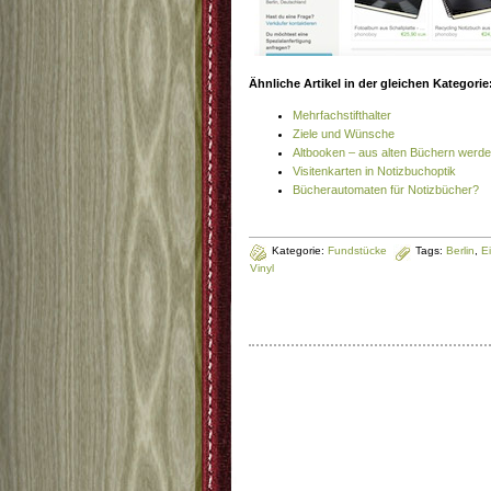
Ähnliche Artikel in der gleichen Kategorie
Mehrfachstifthalter
Ziele und Wünsche
Altbooken – aus alten Büchern werd
Visitenkarten in Notizbuchoptik
Bücherautomaten für Notizbücher?
Kategorie:
Fundstücke
Tags:
Berlin
,
E
Vinyl