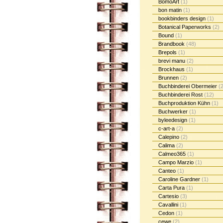
BomoArt
(1)
bon matin
(1)
bookbinders design
(1)
Botanical Paperworks
(2)
Bound
(1)
Brandbook
(48)
Brepols
(1)
brevi manu
(2)
Brockhaus
(1)
Brunnen
(2)
Buchbinderei Obermeier
(2
Buchbinderei Rost
(12)
Buchproduktion Kühn
(1)
Buchwerker
(1)
byleedesign
(1)
c-art-a
(2)
Calepino
(2)
Calima
(2)
Calmeo365
(1)
Campo Marzio
(1)
Canteo
(1)
Caroline Gardner
(1)
Carta Pura
(1)
Cartesio
(3)
Cavallini
(1)
Cedon
(1)
cewe
(2)