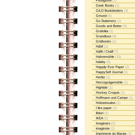
Fundgut99
(7)
Geek Books
(1)
GILD Bookbinders
(3)
Gmund
(6)
Go Stationery
(1)
Goods and Better
(3)
Grafolita
(1)
Grandluxe
(4)
Gridbooks
(1)
H&M
(1)
Häfft / Chäff
(7)
Hahnemühle
(19)
halaby
(6)
Happily Ever Paper
(2)
HappySelf Journal
(1)
Herlitz
(1)
Herzogsägemühle
(1)
Hightide
(1)
Hockey Croquis
(1)
Hoffmann und Campe
(1)
Holsteinsalon
(1)
I like paper
(2)
ifidori
(1)
IKEA
(2)
Imaginaro
(2)
imaginote
(1)
Imprimerie du Marais
(1)