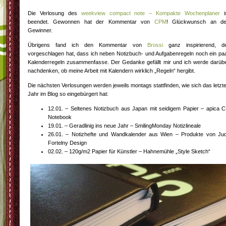
Die Verlosung des
weekview compact note – Kompakte Wochenplaner
i
beendet. Gewonnen hat der Kommentar von
CPM
! Glückwunsch an d
Gewinner.
Übrigens fand ich den Kommentar von
Brossi
ganz inspirierend, d
vorgeschlagen hat, dass ich neben Notizbuch- und Aufgabenregeln noch ein pa
Kalenderregeln zusammenfasse. Der Gedanke gefällt mir und ich werde darüb
nachdenken, ob meine Arbeit mit Kalendern wirklich „Regeln“ hergibt.
Die nächsten Verlosungen werden jeweils montags stattfinden, wie sich das letzt
Jahr im Blog so eingebürgert hat:
12.01. – Seltenes Notizbuch aus Japan mit seidigem Papier – apica 
Notebook
19.01. – Geradlinig ins neue Jahr – SmilingMonday Notizlineale
26.01. – Notizhefte und Wandkalender aus Wien – Produkte von Jud
Fortelny Design
02.02. – 120g/m2 Papier für Künstler – Hahnemühle „Style Sketch“