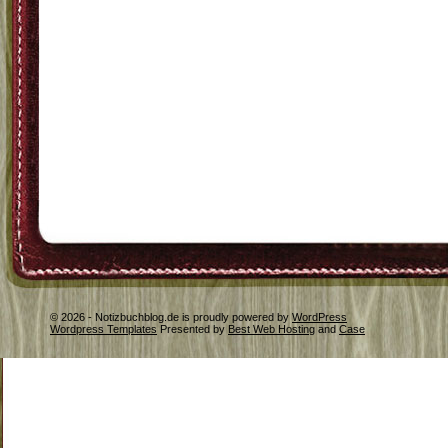
© 2026 - Notizbuchblog.de is proudly powered by
WordPress
Wordpress Templates
Presented by
Best Web Hosting
and
Case