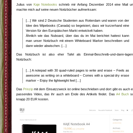
Julius von
Kaje Notebooks
schrieb mir Anfang Dezember 2014 eine Mail u
machte mich auf seine neuen Notizbücher aufmerksam:
[…] Wir sind 2 Deutsche Studenten aus Rotterdam und waren von der
Idee des Wipebooks (Canada) so begeistert, dass wir kurzerhand eine
Version für den Europäischen Markt entwickelt haben.
Ähnlich wie das Nuboard, über das du im Mai berichtet hattest kann
man unser Notizbuch mit einem Whiteboard Marker beschreiben und
dann wieder abwischen. […]
Das Notizbuch ist also eher Tafel als Einmal-Beschreib-und-dann-lager
Notizbuch:
[…] A notepad with 30 quad-ruled pages to write and erase – Feels as
awesome as writing on a whiteboard – Comes with a special dry erase
marker – Enjoy the lightweight feel […]
Das
Prinzip
mit dem Einsatzzweck ist online beschrieben und dort gibt es auch e
passendes Video, das ihr auch am Ende des Artikels findet. Das
A4 Buch
so
knapp 20 EUR kosten.