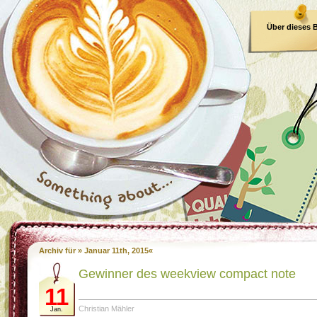
Über dieses 
E-Book
Archiv für » Januar 11th, 2015«
Gewinner des weekview compact note
11
Christian Mähler
Jan.