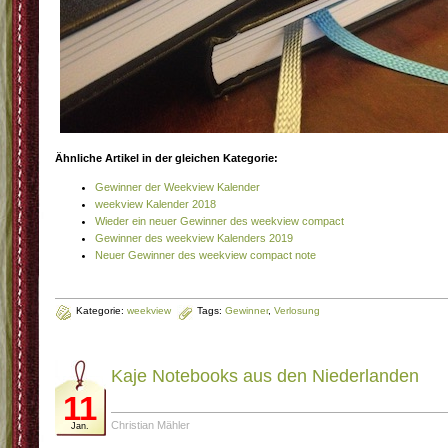
Ähnliche Artikel in der gleichen Kategorie:
Gewinner der Weekview Kalender
weekview Kalender 2018
Wieder ein neuer Gewinner des weekview compact
Gewinner des weekview Kalenders 2019
Neuer Gewinner des weekview compact note
Kategorie:
weekview
Tags:
Gewinner
,
Verlosung
Kaje Notebooks aus den Niederlanden
11
Christian Mähler
Jan.