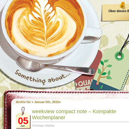
Über dieses 
E-Book
Archiv für » Januar 5th, 2015«
weekview compact note – Kompakte
Wochenplaner
05
Christian Mähler
Jan.