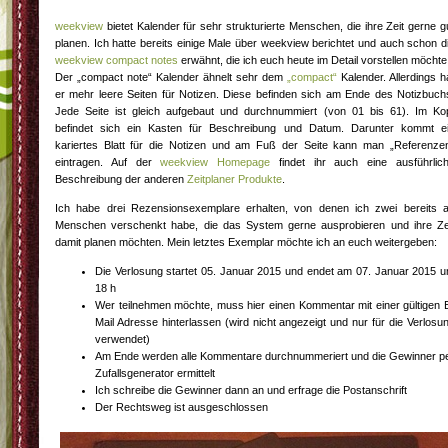
weekview
bietet Kalender für sehr strukturierte Menschen, die ihre Zeit gerne g
planen. Ich hatte bereits einige Male über weekview berichtet und auch schon d
weekview compact notes
erwähnt, die ich euch heute im Detail vorstellen möchte
Der „compact note“ Kalender ähnelt sehr dem
„compact“
Kalender. Allerdings h
er mehr leere Seiten für Notizen. Diese befinden sich am Ende des Notizbuch
Jede Seite ist gleich aufgebaut und durchnummiert (von 01 bis 61). Im Ko
befindet sich ein Kasten für Beschreibung und Datum. Darunter kommt e
kariertes Blatt für die Notizen und am Fuß der Seite kann man „Referenze
eintragen. Auf der
weekview Homepage
findet ihr auch eine ausführlic
Beschreibung der anderen
Zeitplaner Produkte
.
Ich habe drei Rezensionsexemplare erhalten, von denen ich zwei bereits 
Menschen verschenkt habe, die das System gerne ausprobieren und ihre Ze
damit planen möchten. Mein letztes Exemplar möchte ich an euch weitergeben:
Die Verlosung startet 05. Januar 2015 und endet am 07. Januar 2015 
18 h
Wer teilnehmen möchte, muss hier einen Kommentar mit einer gültigen 
Mail Adresse hinterlassen (wird nicht angezeigt und nur für die Verlosu
verwendet)
Am Ende werden alle Kommentare durchnummeriert und die Gewinner p
Zufallsgenerator ermittelt
Ich schreibe die Gewinner dann an und erfrage die Postanschrift
Der Rechtsweg ist ausgeschlossen