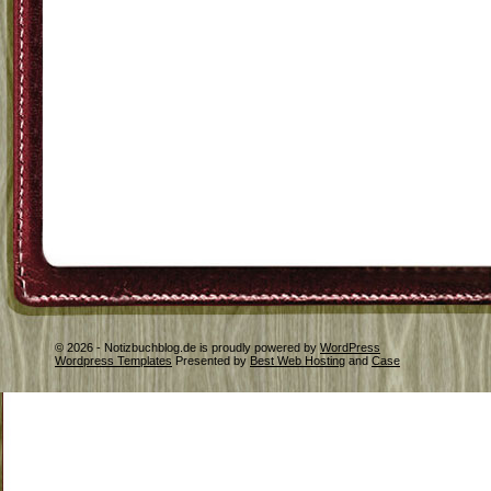
© 2026 - Notizbuchblog.de is proudly powered by
WordPress
Wordpress Templates
Presented by
Best Web Hosting
and
Case