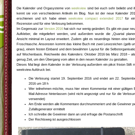
Die Kalender und Orgasysteme von
weekview
sind bei euch sehr beliebt und i
kennt sie von verschiedenen Artikeln im Blog. Nun ist der neue Kalender 20
erschienen und ich habe einen
weekview compact extended 2017
für ei
Rezension und für eine Verlosung bekommen.
Im Gegensatz zur
Version 2016
hat sich nur wenig geändert. Es gibt ein paar ne
Aufkleber, die mitgeliefert werden, und außerdem wurde die „Quartal plane
Ansicht minimal im Layout erweitert. Zudem gibt es neuerdings hinten eine klei
Froschtasche. Ansonsten kommt das kleine Buch mit zwei Lesezeichen (gelb u
grau), einem festen Einband und dem bewährten Layout für die Selbstorganisati
auf Wochenbasis. Reichweite des Kalenders: Oktober 2016 bis März 2018 – al
genug Zeit, um den Übergang vom alten in den neuen Kalender zu gestalten.
Dieses Mal liegt dem Kalender in der Verlosung außerdem ein pikot frixion Stift m
weekview Aufdruck bei.
Die Verlosung startet 19. September 2016 und endet am 22. Septemb
2016 um 18 h
Wer teilnehmen möchte, muss hier einen Kommentar mit einer gültigen 
Mail Adresse hinterlassen (wird nicht angezeigt und nur für die Verlosu
verwendet)
Am Ende werden alle Kommentare durchnummeriert und die Gewinner p
Zufallsgenerator ermittelt
Ich schreibe die Gewinner dann an und erfrage die Postanschrift
Der Rechtsweg ist ausgeschlossen