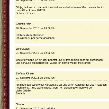
20. September 2016 um 20:00 Uhr
Oh ja, da kann ich natuerlich nicht dran vorbei schauen! Gern versuche ich
mein Glueck fuer 2017!!!
Schöne Gruesse…
Corinna Hein
20. September 2016 um 20:06 Uhr
Ich liebe diese Kalender.
Ich würde super gerne gewinnen!
chris bünck
21. September 2016 um 02:22 Uhr
weekview habe ich ein jahr benztzt und ist tatsächlich sehr gut durchdacht
und genauso gut hergestellt. würde ich gerne wieder mit starten.
Stefanie Klingler
21. September 2016 um 10:42 Uhr
Ich finde das Weekview-Konzept so toll und einen Kalender für 2017 habe ich
noch nicht… also wäre klasse, wenn ich diesen gewinnen würde.
Liebe Grüße
Stefanie
Gunnar
21. September 2016 um 11:03 Uhr