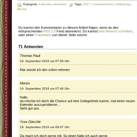
Kategorie:
Kalender
,
weekview
Tags:
2017
,
Lesebändchen
,
Selbstorga
,
Woche
Du kannst den Kommentaren zu diesem Artikel folgen, wenn du den
entsprechenden
RSS 2.0
Feed abonnierst. Du kannst
eine Antwort schreiben
,
oder einen
Trackback
von deiner Seite setzen.
71 Antworten
Thomas Pauli
19. September 2016 um 07:09 Uhr
Klar würde ich den sofort nehmen
Marion
19. September 2016 um 07:46 Uhr
Hallo,
da möchte ich doch die Chance auf eine Gelegenheit nutzen, mal einen neuen
Kalender auszuprobieren…
Sieht gut aus.
Yves Däschle
19. September 2016 um 08:07 Uhr
Da mach ich doch gerne mit. So einen hätte ich auch gerne.