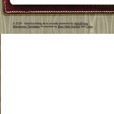
© 2026 - Notizbuchblog.de is proudly powered by
WordPress
Wordpress Templates
Presented by
Best Web Hosting
and
Case