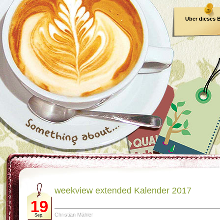
Über dieses 
E-Book
weekview extended Kalender 2017
19
Christian Mähler
Sep.