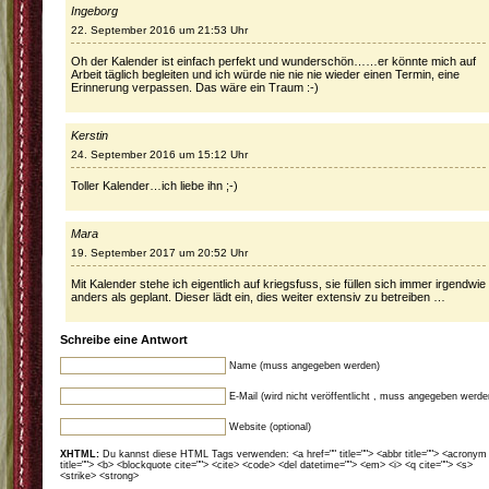
Ingeborg
22. September 2016 um 21:53 Uhr
Oh der Kalender ist einfach perfekt und wunderschön……er könnte mich auf
Arbeit täglich begleiten und ich würde nie nie nie wieder einen Termin, eine
Erinnerung verpassen. Das wäre ein Traum :-)
Kerstin
24. September 2016 um 15:12 Uhr
Toller Kalender…ich liebe ihn ;-)
Mara
19. September 2017 um 20:52 Uhr
Mit Kalender stehe ich eigentlich auf kriegsfuss, sie füllen sich immer irgendwie
anders als geplant. Dieser lädt ein, dies weiter extensiv zu betreiben …
Schreibe eine Antwort
Name (muss angegeben werden)
E-Mail (wird nicht veröffentlicht , muss angegeben werde
Website (optional)
XHTML:
Du kannst diese HTML Tags verwenden: <a href="" title=""> <abbr title=""> <acronym
title=""> <b> <blockquote cite=""> <cite> <code> <del datetime=""> <em> <i> <q cite=""> <s>
<strike> <strong>