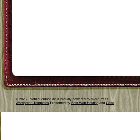
© 2026 - Notizbuchblog.de is proudly powered by
WordPress
Wordpress Templates
Presented by
Best Web Hosting
and
Case