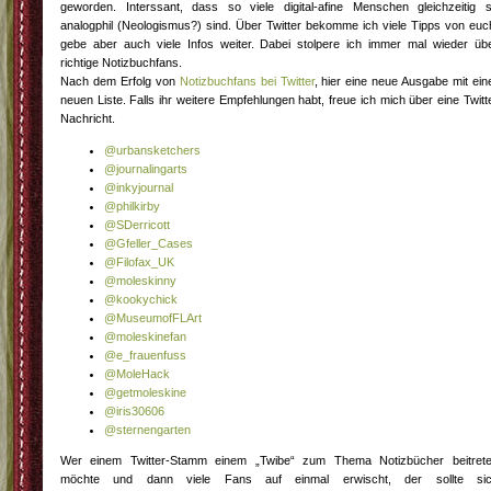
geworden. Interssant, dass so viele digital-afine Menschen gleichzeitig 
analogphil (Neologismus?) sind. Über Twitter bekomme ich viele Tipps von euc
gebe aber auch viele Infos weiter. Dabei stolpere ich immer mal wieder üb
richtige Notizbuchfans.
Nach dem Erfolg von
Notizbuchfans bei Twitter
, hier eine neue Ausgabe mit ein
neuen Liste. Falls ihr weitere Empfehlungen habt, freue ich mich über eine Twitt
Nachricht.
@urbansketchers
@journalingarts
@inkyjournal
@philkirby
@SDerricott
@Gfeller_Cases
@Filofax_UK
@moleskinny
@kookychick
@MuseumofFLArt
@moleskinefan
@e_frauenfuss
@MoleHack
@getmoleskine
@iris30606
@sternengarten
Wer einem Twitter-Stamm einem „Twibe“ zum Thema Notizbücher beitret
möchte und dann viele Fans auf einmal erwischt, der sollte si