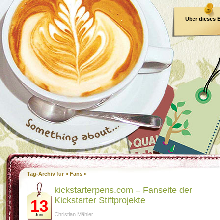
Über dieses 
E-Book
Tag-Archiv für » Fans «
kickstarterpens.com – Fanseite der
Kickstarter Stiftprojekte
13
Christian Mähler
Juni