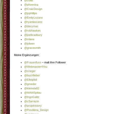
@collis
@phoenixq
@CraicDesign
@jophillips
@EmilyLozano
@ryanlascano
@davymac
@robhawkes
@joelbradbury
@mlane
@jolwen
@gracesmith
Meine Ergänzungen:
@Frauenfuss
– malt ihre Follower
@Webmaster4You
@crieger
@buchfieber
@Eifelpfeil
@gmeder
@kleinela82
@MAWSpitau
@IngoGalitz
@cSarrazin
@projektstory
@Posdiena_Design