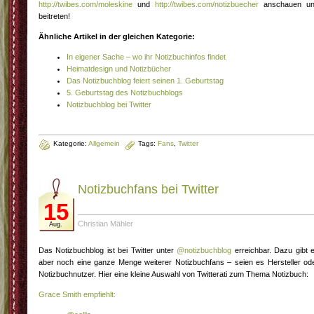
http://twibes.com/moleskine
und
http://twibes.com/notizbuecher
anschauen u
beitreten!
Ähnliche Artikel in der gleichen Kategorie:
In eigener Sache – wo ihr Notizbuchinfos findet
Heimatdesign und Notizbücher
Das Notizbuchblog feiert seinen 1. Geburtstag
5. Geburtstag des Notizbuchblogs
Notizbuchblog bei Twitter
Kategorie:
Allgemein
Tags:
Fans
,
Twitter
Notizbuchfans bei Twitter
15
Christian Mähler
Aug.
Das Notizbuchblog ist bei Twitter unter
@notizbuchblog
erreichbar. Dazu gibt 
aber noch eine ganze Menge weiterer Notizbuchfans – seien es Hersteller od
Notizbuchnutzer. Hier eine kleine Auswahl von Twitterati zum Thema Notizbuch:
Grace Smith empfiehlt: