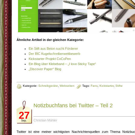
Ähnliche Artikel in der gleichen Kategorie:
Ein Stift aus Beton sucht Förderer
Der BIC Kugelschreiberwettbewerb
Kickstarter Projekt CoCoPen
Ein Blog über Klebeband – „I love Sticky Tape“
„Discover Paper“ Blog
Kategorie:
Schreibgeräte
,
Webseiten
Tags:
Fans
,
Kickstarter
,
Stifte
Notizbuchfans bei Twitter – Teil 2
27
Christian Mähler
Sep.
Twitter ist eine meiner wichtigsten Nachrichtenquellen zum Thema Notizbu