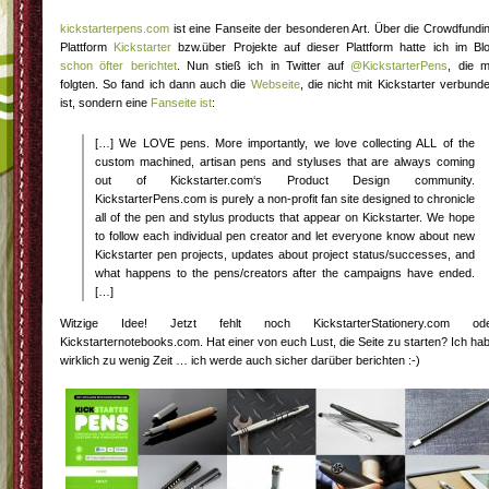
kickstarterpens.com
ist eine Fanseite der besonderen Art. Über die Crowdfundi
Plattform
Kickstarter
bzw.über Projekte auf dieser Plattform hatte ich im Bl
schon öfter berichtet
. Nun stieß ich in Twitter auf
@KickstarterPens
, die m
folgten. So fand ich dann auch die
Webseite
, die nicht mit Kickstarter verbund
ist, sondern eine
Fanseite ist
:
[…] We LOVE pens. More importantly, we love collecting ALL of the
custom machined, artisan pens and styluses that are always coming
out of Kickstarter.com‘s Product Design community.
KickstarterPens.com is purely a non-profit fan site designed to chronicle
all of the pen and stylus products that appear on Kickstarter. We hope
to follow each individual pen creator and let everyone know about new
Kickstarter pen projects, updates about project status/successes, and
what happens to the pens/creators after the campaigns have ended.
[…]
Witzige Idee! Jetzt fehlt noch KickstarterStationery.com od
Kickstarternotebooks.com. Hat einer von euch Lust, die Seite zu starten? Ich ha
wirklich zu wenig Zeit … ich werde auch sicher darüber berichten :-)