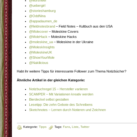
@wortmeer
@uebergirl
@storieshamburg
@OddNina
@appadaumen_de
@fieldnotesbrand
– Field Notes – Kultbuch aus den USA
@Molecover
– Moleskine Covers
@MoleHack
– Moleskine Hacks
@moleskine_ua
– Moleskine in der Ukraine
@MoleskInsights
@MoleskineUK
@ShowYourMole
@Nakilicious
Habt ihr weitere Tipps für interessante Follower zum Thema Notizbücher?
Ähnliche Artikel in der gleichen Kategorie:
Notizbuchregel 15 – Hersteller variieren
SCAMPER – Mit Variationen kreativ werden
Bierdeckel selbst gestalten
Lesetipp: Die zehn Gebote des Schreibens
Sketchnotes – Lernen durch Notieren und Zeichnen
Kategorie:
Tipps
Tags:
Fans
,
Liste
,
Twitter