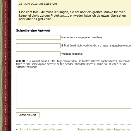
13. Juni 2013 um 21:53 Uhr
Eine echt tolle Site muss ich sagen, sie hat aber ein großes Manko für mich:
keinerlei Links zu den Projekten….. entweder habe ich da etwas übersehen
oder aber es gibt keine….
Schreibe eine Antwort
Name (muss angegeben werden)
E-Mail (wird nicht veröffentlicht , muss angegeben werde
Website (optional)
XHTML:
Du kannst diese HTML Tags verwenden: <a href="" title=""> <abbr title=""> <acronym
title=""> <b> <blockquote cite=""> <cite> <code> <del datetime=""> <em> <i> <q cite=""> <s>
<strike> <strong>
«
Sprout – Bleistift zum Pflanzen
Gewinner der Roterfaden Tagebücher