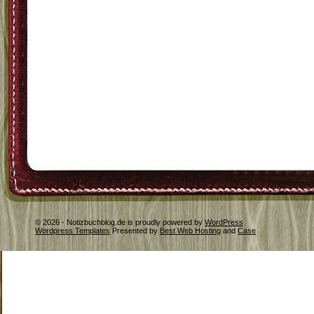
© 2026 - Notizbuchblog.de is proudly powered by
WordPress
Wordpress Templates
Presented by
Best Web Hosting
and
Case