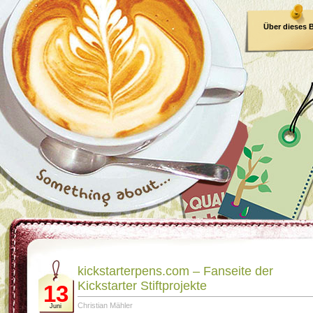
Über dieses 
E-Book
kickstarterpens.com – Fanseite der
Kickstarter Stiftprojekte
13
Christian Mähler
Juni