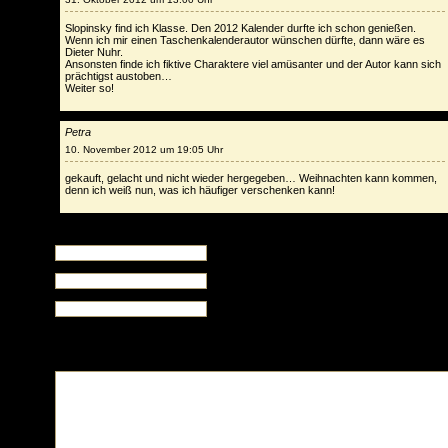
Slopinsky find ich Klasse. Den 2012 Kalender durfte ich schon genießen.
Wenn ich mir einen Taschenkalenderautor wünschen dürfte, dann wäre es
Dieter Nuhr.
Ansonsten finde ich fiktive Charaktere viel amüsanter und der Autor kann sich
prächtigst austoben…
Weiter so!
Petra
10. November 2012 um 19:05 Uhr
gekauft, gelacht und nicht wieder hergegeben… Weihnachten kann kommen,
denn ich weiß nun, was ich häufiger verschenken kann!
Schreibe eine Antwort
Name (muss angegeben werden)
E-Mail (wird nicht veröffentlicht , muss angegeben werde
Website (optional)
XHTML:
Du kannst diese HTML Tags verwenden: <a href="" title=""> <abbr title=""> <acronym
title=""> <b> <blockquote cite=""> <cite> <code> <del datetime=""> <em> <i> <q cite=""> <s>
<strike> <strong>