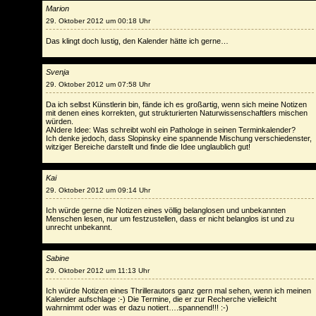
Marion
29. Oktober 2012 um 00:18 Uhr
Das klingt doch lustig, den Kalender hätte ich gerne…
Svenja
29. Oktober 2012 um 07:58 Uhr
Da ich selbst Künstlerin bin, fände ich es großartig, wenn sich meine Notizen
mit denen eines korrekten, gut strukturierten Naturwissenschaftlers mischen
würden.
ANdere Idee: Was schreibt wohl ein Pathologe in seinen Terminkalender?
Ich denke jedoch, dass Slopinsky eine spannende Mischung verschiedenster,
witziger Bereiche darstellt und finde die Idee unglaublich gut!
Kai
29. Oktober 2012 um 09:14 Uhr
Ich würde gerne die Notizen eines völlig belanglosen und unbekannten
Menschen lesen, nur um festzustellen, dass er nicht belanglos ist und zu
unrecht unbekannt.
Sabine
29. Oktober 2012 um 11:13 Uhr
Ich würde Notizen eines Thrillerautors ganz gern mal sehen, wenn ich meinen
Kalender aufschlage :-) Die Termine, die er zur Recherche vielleicht
wahrnimmt oder was er dazu notiert….spannend!!! :-)