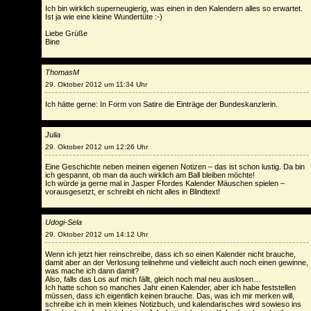
Ich bin wirklich superneugierig, was einen in den Kalendern alles so erwartet.
Ist ja wie eine kleine Wundertüte :-)
Liebe Grüße
Bine
ThomasM
29. Oktober 2012 um 11:34 Uhr
Ich hätte gerne: In Form von Satire die Einträge der Bundeskanzlerin.
Julia
29. Oktober 2012 um 12:26 Uhr
Eine Geschichte neben meinen eigenen Notizen – das ist schon lustig. Da bin
ich gespannt, ob man da auch wirklich am Ball bleiben möchte!
Ich würde ja gerne mal in Jasper Ffordes Kalender Mäuschen spielen –
vorausgesetzt, er schreibt eh nicht alles in Blindtext!
Udogi-Sela
29. Oktober 2012 um 14:12 Uhr
Wenn ich jetzt hier reinschreibe, dass ich so einen Kalender nicht brauche,
damit aber an der Verlosung teilnehme und vielleicht auch noch einen gewinne,
was mache ich dann damit?
Also, falls das Los auf mich fällt, gleich noch mal neu auslosen…
Ich hatte schon so manches Jahr einen Kalender, aber ich habe feststellen
müssen, dass ich eigentlich keinen brauche. Das, was ich mir merken will,
schreibe ich in mein kleines Notizbuch, und kalendarisches wird sowieso ins