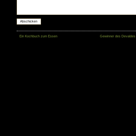
«
Ein Kochbuch zum Essen
Gewinner des Devaldes