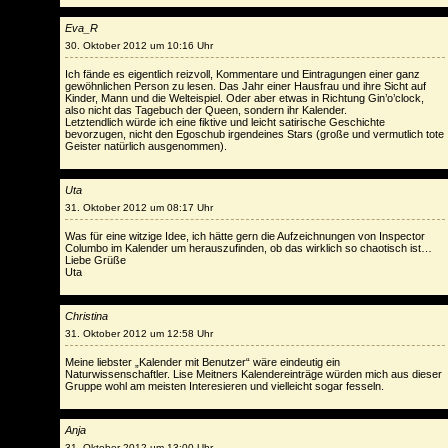
Eva_R
30. Oktober 2012 um 10:16 Uhr
Ich fände es eigentlich reizvoll, Kommentare und Eintragungen einer ganz
gewöhnlichen Person zu lesen. Das Jahr einer Hausfrau und ihre Sicht auf
Kinder, Mann und die Welteispiel. Oder aber etwas in Richtung Gin’o’clock,
also nicht das Tagebuch der Queen, sondern ihr Kalender.
Letztendlich würde ich eine fiktive und leicht satirische Geschichte
bevorzugen, nicht den Egoschub irgendeines Stars (große und vermutlich tote
Geister natürlich ausgenommen).
Uta
31. Oktober 2012 um 08:17 Uhr
Was für eine witzige Idee, ich hätte gern die Aufzeichnungen von Inspector
Columbo im Kalender um herauszufinden, ob das wirklich so chaotisch ist…
Liebe Grüße
Uta
Christina
31. Oktober 2012 um 12:58 Uhr
Meine liebster „Kalender mit Benutzer“ wäre eindeutig ein
Naturwissenschaftler. Lise Meitners Kalendereinträge würden mich aus dieser
Gruppe wohl am meisten Interesieren und vielleicht sogar fesseln.
Anja
31. Oktober 2012 um 13:00 Uhr