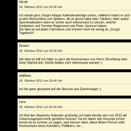
Nicole
29. Oktober 2012 um 16:39 Uhr
Ich würde gern Jürgen Klopps Kalendereinträge sehen, vielleicht notiert er sich
ja eine Wunschliste von Spielern, die er gerne hätte oder Taktiken. Aber außer
Sportskalendern wäre es sicher auch interessant zu wissen, welche
Gedanken und Termine Regisseure wie Peter Jackson haben.
Die Idee ist auf jeden Fall klasse und erinnert mich ein wenig an „Greg’s
Tagebuch“.
Denise
29. Oktober 2012 um 18:20 Uhr
Die Idee ist toll! Ich hätte zu gern die Kommentare von Herrn Stromberg oder
Andy Warhol drin. Dürfte beides sehr interessant werden :)
akjBawa
29. Oktober 2012 um 18:49 Uhr
Ich bin ganz gespannt auf die Skizzen und Zeichnungen :)
cara
29. Oktober 2012 um 20:34 Uhr
Ich find den Slopinsky-Kalender großartig, ich habe bereits den von 2012 als
Geburtstagsgeschenk genießen können. Da ich daher das Konzept schon
kenne ist es schwer zu sagen, was besser wäre; diese fiktive Person oder
Kommentare eines Künstlers, Politikers, etc…