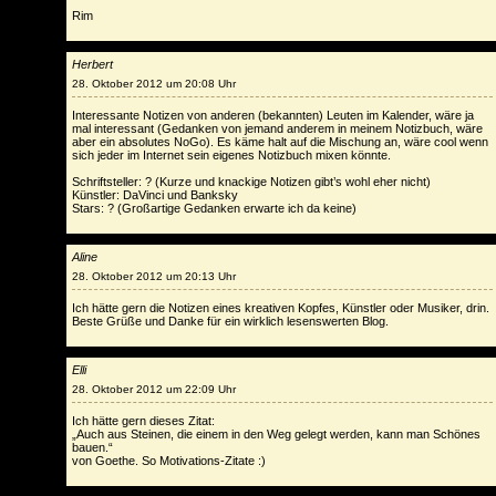
Rim
Herbert
28. Oktober 2012 um 20:08 Uhr
Interessante Notizen von anderen (bekannten) Leuten im Kalender, wäre ja
mal interessant (Gedanken von jemand anderem in meinem Notizbuch, wäre
aber ein absolutes NoGo). Es käme halt auf die Mischung an, wäre cool wenn
sich jeder im Internet sein eigenes Notizbuch mixen könnte.
Schriftsteller: ? (Kurze und knackige Notizen gibt’s wohl eher nicht)
Künstler: DaVinci und Banksky
Stars: ? (Großartige Gedanken erwarte ich da keine)
Aline
28. Oktober 2012 um 20:13 Uhr
Ich hätte gern die Notizen eines kreativen Kopfes, Künstler oder Musiker, drin.
Beste Grüße und Danke für ein wirklich lesenswerten Blog.
Elli
28. Oktober 2012 um 22:09 Uhr
Ich hätte gern dieses Zitat:
„Auch aus Steinen, die einem in den Weg gelegt werden, kann man Schönes
bauen.“
von Goethe. So Motivations-Zitate :)