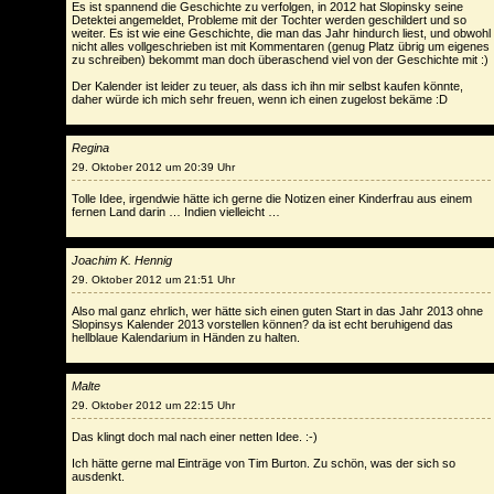
Es ist spannend die Geschichte zu verfolgen, in 2012 hat Slopinsky seine
Detektei angemeldet, Probleme mit der Tochter werden geschildert und so
weiter. Es ist wie eine Geschichte, die man das Jahr hindurch liest, und obwohl
nicht alles vollgeschrieben ist mit Kommentaren (genug Platz übrig um eigenes
zu schreiben) bekommt man doch überaschend viel von der Geschichte mit :)
Der Kalender ist leider zu teuer, als dass ich ihn mir selbst kaufen könnte,
daher würde ich mich sehr freuen, wenn ich einen zugelost bekäme :D
Regina
29. Oktober 2012 um 20:39 Uhr
Tolle Idee, irgendwie hätte ich gerne die Notizen einer Kinderfrau aus einem
fernen Land darin … Indien vielleicht …
Joachim K. Hennig
29. Oktober 2012 um 21:51 Uhr
Also mal ganz ehrlich, wer hätte sich einen guten Start in das Jahr 2013 ohne
Slopinsys Kalender 2013 vorstellen können? da ist echt beruhigend das
hellblaue Kalendarium in Händen zu halten.
Malte
29. Oktober 2012 um 22:15 Uhr
Das klingt doch mal nach einer netten Idee. :-)
Ich hätte gerne mal Einträge von Tim Burton. Zu schön, was der sich so
ausdenkt.