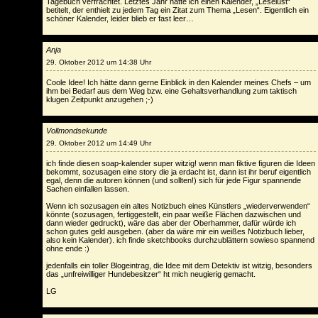
Tagebuch verfrachtet. Letztes Jahr hatte ich einen Kalender, „Leselust“
betitelt, der enthielt zu jedem Tag ein Zitat zum Thema „Lesen“. Eigentlich ein
schöner Kalender, leider blieb er fast leer…
Anja
29. Oktober 2012 um 14:38 Uhr
Coole Idee! Ich hätte dann gerne Einblick in den Kalender meines Chefs – um
ihm bei Bedarf aus dem Weg bzw. eine Gehaltsverhandlung zum taktisch
klugen Zeitpunkt anzugehen ;-)
Vollmondsekunde
29. Oktober 2012 um 14:49 Uhr
ich finde diesen soap-kalender super witzig! wenn man fiktive figuren die Ideen
bekommt, sozusagen eine story die ja erdacht ist, dann ist ihr beruf eigentlich
egal, denn die autoren können (und sollten!) sich für jede Figur spannende
Sachen einfallen lassen.
Wenn ich sozusagen ein altes Notizbuch eines Künstlers „wiederverwenden“
könnte (sozusagen, fertiggestellt, ein paar weiße Flächen dazwischen und
dann wieder gedruckt), wäre das aber der Oberhammer, dafür würde ich
schon gutes geld ausgeben. (aber da wäre mir ein weißes Notizbuch lieber,
also kein Kalender). ich finde sketchbooks durchzublättern sowieso spannend
ohne ende :)
jedenfalls ein toller Blogeintrag, die Idee mit dem Detektiv ist witzig, besonders
das „unfreiwilliger Hundebesitzer“ ht mich neugierig gemacht.
LG