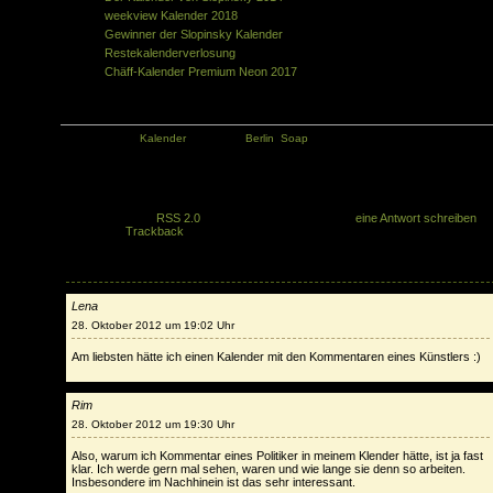
weekview Kalender 2018
Gewinner der Slopinsky Kalender
Restekalenderverlosung
Chäff-Kalender Premium Neon 2017
Kategorie:
Kalender
Tags:
Berlin
,
Soap
Du kannst den Kommentaren zu diesem Artikel folgen, wenn du den
entsprechenden
RSS 2.0
Feed abonnierst. Du kannst
eine Antwort schreiben
,
oder einen
Trackback
von deiner Seite setzen.
26 Antworten
Lena
28. Oktober 2012 um 19:02 Uhr
Am liebsten hätte ich einen Kalender mit den Kommentaren eines Künstlers :)
Rim
28. Oktober 2012 um 19:30 Uhr
Also, warum ich Kommentar eines Politiker in meinem Klender hätte, ist ja fast
klar. Ich werde gern mal sehen, waren und wie lange sie denn so arbeiten.
Insbesondere im Nachhinein ist das sehr interessant.