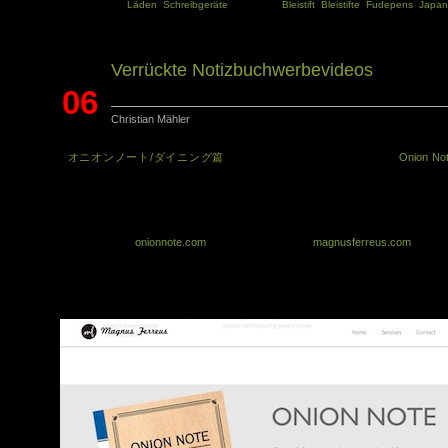
Kategorie:
Läden
,
Schreibgeräte
Tags:
Bleistift
,
Bleistifte
,
Fudepens
,
Japan
Verrückte Notizbuchwerbevideos
06
Christian Mähler
Sep.
In
オニオンノート/ダイニング篇
und einem zweiten Video wird das
Onion No
beworben (Onion = Zwiebel). In beiden Videos fangen die Protagonisten an 
weinen, sobald sie in das Zwiebelnotizbuchschreiben. Sehr schräge Werbung. M
ist aber nicht ganz klar, ob es das Notizbuch wirklich gibt, oder ob das irgende
Scherz ist. Ich gehe von einem Scherz aus …
Die Homepage
onionnote.com
wird von der Seite
magnusferreus.com
verlink
aber die beiden Links brachten mich bei einer Kurzrecherche auch nicht wirkli
weiter. Vielleicht ist OnionNote nur eine Anlehnung an das digitale OneNote? D
Video auf der Seite magnusferreus.com scheint mir aber wirklich Comedy zu sein