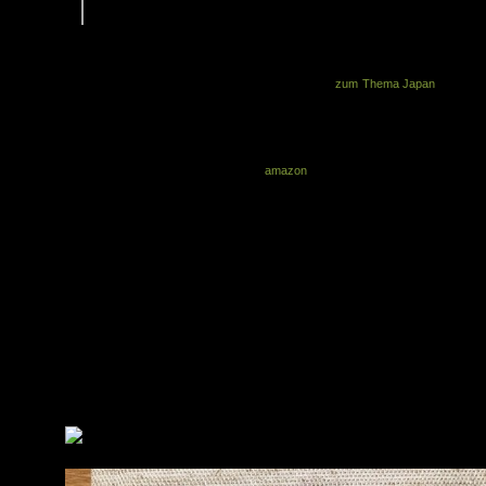
auch die japanischen Feiertage 2017 aufgeführt. […]
Abgerundet wird der Kalender durch eine Einleitung zur Haiku-Dichtung und d
Erleben der Jahreszeiten, sowie durch einige Kurzbiographien berühmter Haik
Dichter. Wirklich ein Kleinod, wie die meisten Dinge
zum Thema Japan
, die ich 
Blog besprochen habe. Weniger ein Buch zur effizienten Selbstorganisatio
sondern eher zum Innehalten und zum bewussten Erleben der Wochen im Lau
der Jahreszeiten. Einfach schön.
Der Kalender kostet fast 25 EUR (s.
amazon
) – und hier im Blog könnt ihr d
Rezensionsexemplar gewinnen.
Die Verlosung startet 24. Oktober 2016 und endet am 27. Oktober 20
um 18 h
Wer teilnehmen möchte, muss hier einen Kommentar mit einer gültigen 
Mail Adresse hinterlassen (wird nicht angezeigt und nur für die Verlosu
verwendet)
Am Ende werden alle Kommentare durchnummeriert und die Gewinner p
Zufallsgenerator ermittelt
Ich schreibe die Gewinner dann an und erfrage die Postanschrift
Der Rechtsweg ist ausgeschlossen
Nun ein paar Fotos des Kalenders.