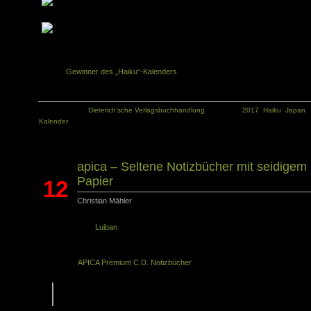
Ähnliche Artikel in der gleichen Kategorie:
Gewinner des „Haiku“-Kalenders
Kategorie:
Dieterich'sche Verlagsbuchhandlung
Tags:
2017
,
Haiku
,
Japan
,
Kalender
apica – Seltene Notizbücher mit seidigem
Papier
12
Christian Mähler
Jan.
Der Onlie Shop
Luiban
ist immer für einen neuen Fund gut. Und so schrieb m
Michael von Luiban, dass er tolle neue Notizbücher im Angebot habe u
versorgte mich auch gleich mit dem passenden Rezensionsexemplar. Es hande
sich um die
APICA Premium C.D. Notizbücher
. Michael schreibt:
[…] Mit unglaublichem Papier. Das Papier ist super für Füller geeignet.
Man gleitet quasi über das Papier: […]