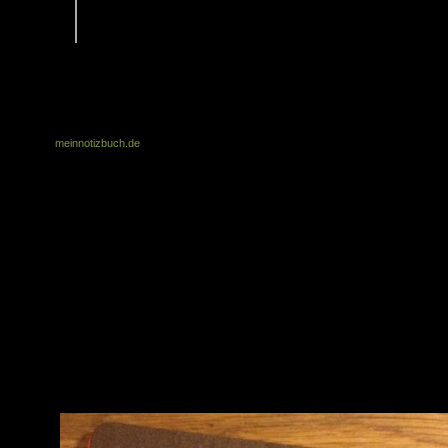
Festhalten von wichtigen Notizen und machen den Schreibtisch zum
Kreativlabor. Ganz nach Umgebung und Vorliebe mit weißem grauem
oder braunen Papier. […]
Diese Blöcke gibt es in Deutschland exklusiv bei meinnotizbuch.de. Ich habe e
sehr schönes A5 Exemplar mit grauem Papier. Der Buchblock ist sehr fein u
präsize gearbeitet, das Papier ist sehr weich.
Ich kann jedem Papierwarenfan auf jeden Fall einen Blick in das neue Angebot v
meinnotizbuch.de
empfehlen. Zusammen mit den vielen anderen Online-Shops 
Deutschland gibt es mittlerweile eine große Auswahl auch an seltenen Papiere
Schreibwaren, Notizbüchern. Ich bin wahrscheinlich nicht der Einzige, der si
öfter mal selbst vom Bestellen abhalten muss.
Den Birthday Kalender und das schöne Drawing Pad möchte ich an eu
weitergeben. Die Karten werde ich selbst nutzen.
Die Verlosung startet 27. Juni 2014 und endet am 29. Juni 2014 um 18 h
Wer teilnehmen möchte, muss hier einen Kommentar mit einer gültigen 
Mail Adresse hinterlassen (wird nicht angezeigt und nur für die Verlosu
verwendet)
Am Ende werden alle Kommentare durchnummeriert und die Gewinner p
Zufallsgenerator ermittelt
Ich schreibe die Gewinner dann an und erfrage die Postanschrift
Der Rechtsweg ist ausgeschlossen