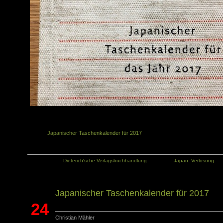
Ähnliche Artikel in der gleichen Kategorie:
Japanischer Taschenkalender für 2017
Kategorie:
Dieterich'sche Verlagsbuchhandlung
Tags:
Japan
,
Verlosung
Japanischer Taschenkalender für 2017
24
Christian Mähler
Okt.