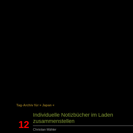
Über dieses 
E-Book
Tag-Archiv für » Japan «
Individuelle Notizbücher im Laden
zusammenstellen
12
Christian Mähler
März