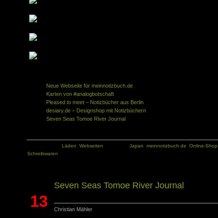
Ähnliche Artikel in der gleichen Kategorie:
Neue Webseite für meinnotizbuch.de
Karten von #analogbotschaft
Pleased to meet – Notizbücher aus Berlin
desiary.de – Designshop mit Notizbüchern
Seven Seas Tomoe River Journal
Kategorie:
Läden
,
Webseiten
Tags:
Japan
,
meinnotizbuch.de
,
Online-Shop
Schreibwaren
Seven Seas Tomoe River Journal
13
Christian Mähler
Juni