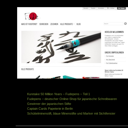
Ähnliche Artikel in der gleichen Kategorie:
Kuretake 50 Million Years – Fudepens – Teil 1
Fudepens – deutscher Online-Shop für japanische Schreibwaren
Gewinner der japanischen Stifte
Captain Cards Papeterie in Berlin
Schüttelminenstift, blaue Minenstifte und Marker mit Sichtfenster