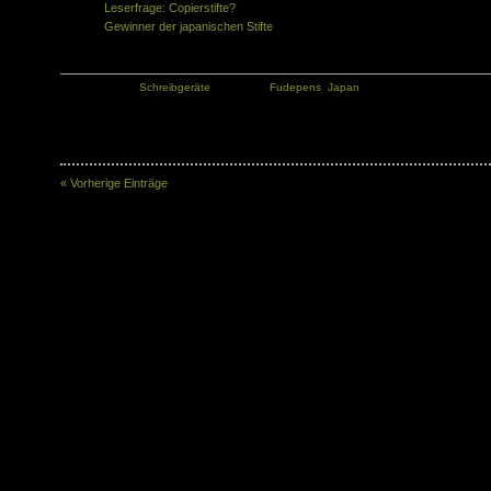
Leserfrage: Copierstifte?
Gewinner der japanischen Stifte
Kategorie:
Schreibgeräte
Tags:
Fudepens
,
Japan
« Vorherige Einträge