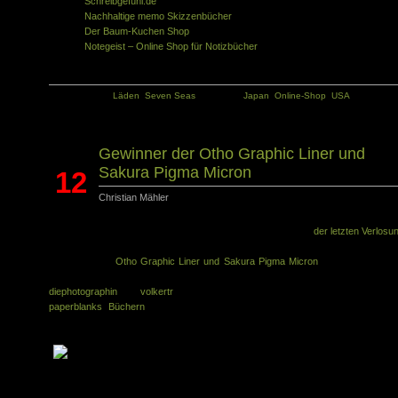
Schreibgefühl.de
Nachhaltige memo Skizzenbücher
Der Baum-Kuchen Shop
Notegeist – Online Shop für Notizbücher
Kategorie:
Läden
,
Seven Seas
Tags:
Japan
,
Online-Shop
,
USA
Gewinner der Otho Graphic Liner und
Sakura Pigma Micron
12
Christian Mähler
Mai
Leider werde ich erst diese Woche die Stifte an die Gewinner
der letzten Verlosu
schicken. Entschuldigt, aber ich habe es vorher nicht geschafft. Die ne
Verlosung des
Otho Graphic Liner und Sakura Pigma Micron
ist ebenfalls sch
beendet, aber ich habe die Gewinner eben erst ausgelost. Glückwunsch 
diephotographin
und
volkertr
. Aktuell läuft ja auch eine Verlosung von Angelika m
paperblanks Büchern
und weitere Verlosungen sind wie immer schon in d
Pipeline!
Ähnliche Artikel in der gleichen Kategorie: