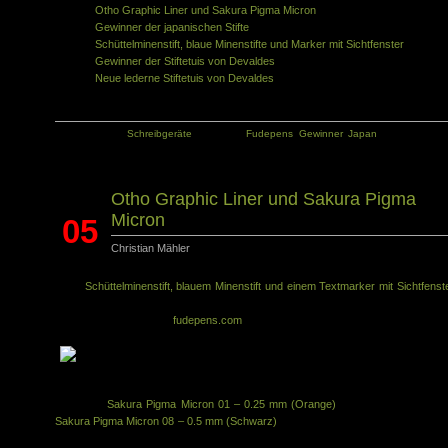
Otho Graphic Liner und Sakura Pigma Micron
Gewinner der japanischen Stifte
Schüttelminenstift, blaue Minenstifte und Marker mit Sichtfenster
Gewinner der Stiftetuis von Devaldes
Neue lederne Stiftetuis von Devaldes
Kategorie:
Schreibgeräte
Tags:
Fudepens
,
Gewinner
,
Japan
Otho Graphic Liner und Sakura Pigma
Micron
05
Christian Mähler
Mai
Nach
Schüttelminenstift, blauem Minenstift und einem Textmarker mit Sichtfenst
stelle ich heute vier unscheinbare Stifte vor, die aber ganz besondere Qualität
haben. Beide gibt es bei
fudepens.com
zu kaufen.
Als erstes Stelle ich euch zwei Exemplare des Sakura Pigma Micron vor. Z
einen den
Sakura Pigma Micron 01 – 0.25 mm (Orange)
und dazu passend d
Sakura Pigma Micron 08 – 0.5 mm (Schwarz)
. Matthias von Fudepens schrieb m
zu diesen Stiften: