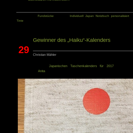
Kategorie:
Fundstücke
Tags:
Individuell
,
Japan
,
Notizbuch
,
personalisiert
,
Tinte
Gewinner des „Haiku“-Kalenders
29
Christian Mähler
Okt.
Die Verlosung des
Japanischen Taschenkalenders für 2017
ist beende
Gewonnen hat
Anita
. Glückwunsch an die Gewinnerin!