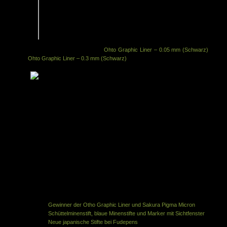
Rollerball vorne haben […]. Sie rollen super und es gibt sie auch in
superfeinen Größen (005) – was die Rollierbarkeit etwas (aber nicht zu
sehr) einschränkt.
Die Otho Graphic Liner und Sakura Pigma Micron sind übrigens beide in
der Top 5 Liste vom Penaddict. Das ist ein Wort! […]
Im folgenden Bild seht ihr den
Ohto Graphic Liner – 0.05 mm (Schwarz)
und d
Ohto Graphic Liner – 0.3 mm (Schwarz)
:
Zwei der vier Stifte möchte ich an euch weitergeben.
Die Verlosung startet 05. Mai 2014 und endet am 07. Mai 2014 um 18 h
Wer teilnehmen möchte, muss hier einen Kommentar mit einer gültigen 
Mail Adresse hinterlassen (wird nicht angezeigt und nur für die Verlosu
verwendet)
Sagt mir im Kommentar, welchen Stift ihr gerne hättet und warum
Am Ende werden alle Kommentare durchnummeriert und die Gewinner p
Zufallsgenerator ermittelt
Ich schreibe die Gewinner dann an und erfrage die Postanschrift
Der Rechtsweg ist ausgeschlossen
Ähnliche Artikel in der gleichen Kategorie:
Gewinner der Otho Graphic Liner und Sakura Pigma Micron
Schüttelminenstift, blaue Minenstifte und Marker mit Sichtfenster
Neue japanische Stifte bei Fudepens