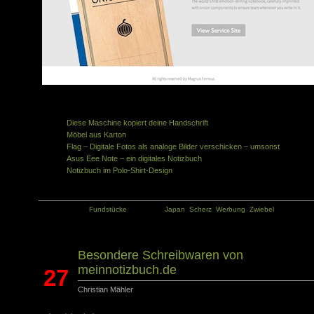
Ähnliche Artikel in der gleichen Kategorie:
Diese Maschine kopiert deine Handschrift
Möbel aus Karton
Flag – Digitale Fotos als analoge Bilder verschicken – umsonst
Asus Eee Note – ein digitales Notizbuch
Notizbuch im Polo-Shirt-Design
Kategorie:
Fundstücke
Tags:
Japan
,
Scherz
,
Werbung
,
Zwiebel
Besondere Schreibwaren von
meinnotizbuch.de
27
Christian Mähler
Juni