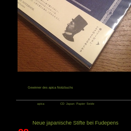
Ähnliche Artikel in der gleichen Kategorie:
Gewinner des apica Notizbuchs
Kategorie:
apica
Tags:
CD
,
Japan
,
Papier
,
Seide
Neue japanische Stifte bei Fudepens