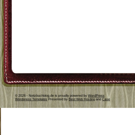
© 2026 - Notizbuchblog.de is proudly powered by
WordPress
Wordpress Templates
Presented by
Best Web Hosting
and
Case