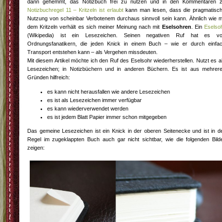
dann gehemmt, das Notizbuch frei zu nutzen und in den Kommentaren 
Notizbuchregel 11 – Kritzeln ist erlaubt
kann man lesen, dass die pragmatisc
Nutzung von scheinbar Verbotenem durchaus sinnvoll sein kann. Ähnlich wie m
dem Kritzeln verhält es sich meiner Meinung nach mit
Eselsohren
. Ein
Eselso
(Wikipedia) ist ein Lesezeichen. Seinen negativen Ruf hat es v
Ordnungsfanatikern, die jeden Knick in einem Buch – wie er durch einfa
Transport entstehen kann – als Vergehen missdeuten.
Mit diesem Artikel möchte ich den Ruf des Eselsohr wiederherstellen. Nutzt es a
Lesezeichen; in Notizbüchern und in anderen Büchern. Es ist aus mehrer
Gründen hilfreich:
es kann nicht herausfallen wie andere Lesezeichen
es ist als Lesezeichen immer verfügbar
es kann wiederverwendet werden
es ist jedem Blatt Papier immer schon mitgegeben
Das gemeine Lesezeichen ist ein Knick in der oberen Seitenecke und ist in d
Regel im zugeklappten Buch auch gar nicht sichtbar, wie die folgenden Bild
zeigen: