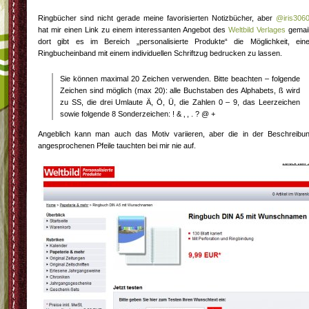
Ringbücher sind nicht gerade meine favorisierten Notizbücher, aber
@iris306
hat mir einen Link zu einem interessanten Angebot des
Weltbild Verlages
gemail
dort gibt es im Bereich „personalisierte Produkte“ die Möglichkeit, ein
Ringbucheinband mit einem individuellen Schriftzug bedrucken zu lassen.
Sie können maximal 20 Zeichen verwenden. Bitte beachten – folgende
Zeichen sind möglich (max 20): alle Buchstaben des Alphabets, ß wird
zu SS, die drei Umlaute Ä, Ö, Ü, die Zahlen 0 – 9, das Leerzeichen
sowie folgende 8 Sonderzeichen: ! & ‚ , . ? @ +
Angeblich kann man auch das Motiv variieren, aber die in der Beschreibu
angesprochenen Pfeile tauchten bei mir nie auf.