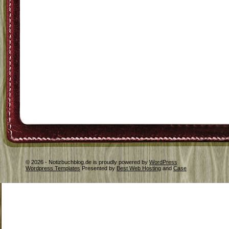
© 2026 - Notizbuchblog.de is proudly powered by
WordPress
Wordpress Templates
Presented by
Best Web Hosting
and
Case