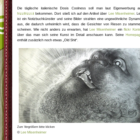
Die täglische italienische Dosis Coolness soll man laut Eigenwerbung a
frizzifrizzi.it
bekommen. Dort stieß ich auf den Artikel über
Lee Misenheimer
. L
ist ein Notizbuchkünstler und seine Bilder strahlen eine ungewöhnliche Dynam
aus, die dadurch unheimlich wird, dass die Gesichter von Riesen zu stamm
scheinen. Wie nicht anders zu erwarten, hat
Lee Misenheimer
ein
flickr Kont
über das man sich seine Kunst im Detail anschauen kann. Seine
Homepa
enthält zusätzlich noch etwas „Old Shit“.
Zum Vergrößern bitte klicken
©
Lee Misenheimer