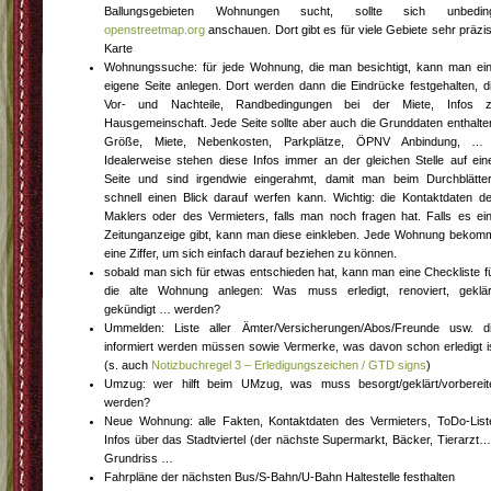
Ballungsgebieten Wohnungen sucht, sollte sich unbedin
openstreetmap.org
anschauen. Dort gibt es für viele Gebiete sehr präzi
Karte
Wohnungssuche: für jede Wohnung, die man besichtigt, kann man ei
eigene Seite anlegen. Dort werden dann die Eindrücke festgehalten, d
Vor- und Nachteile, Randbedingungen bei der Miete, Infos 
Hausgemeinschaft. Jede Seite sollte aber auch die Grunddaten enthalte
Größe, Miete, Nebenkosten, Parkplätze, ÖPNV Anbindung, …
Idealerweise stehen diese Infos immer an der gleichen Stelle auf ein
Seite und sind irgendwie eingerahmt, damit man beim Durchblätte
schnell einen Blick darauf werfen kann. Wichtig: die Kontaktdaten d
Maklers oder des Vermieters, falls man noch fragen hat. Falls es ei
Zeitunganzeige gibt, kann man diese einkleben. Jede Wohnung bekom
eine Ziffer, um sich einfach darauf beziehen zu können.
sobald man sich für etwas entschieden hat, kann man eine Checkliste f
die alte Wohnung anlegen: Was muss erledigt, renoviert, geklär
gekündigt … werden?
Ummelden: Liste aller Ämter/Versicherungen/Abos/Freunde usw. d
informiert werden müssen sowie Vermerke, was davon schon erledigt i
(s. auch
Notizbuchregel 3 – Erledigungszeichen / GTD signs
)
Umzug: wer hilft beim UMzug, was muss besorgt/geklärt/vorbereit
werden?
Neue Wohnung: alle Fakten, Kontaktdaten des Vermieters, ToDo-List
Infos über das Stadtviertel (der nächste Supermarkt, Bäcker, Tierarzt…
Grundriss …
Fahrpläne der nächsten Bus/S-Bahn/U-Bahn Haltestelle festhalten