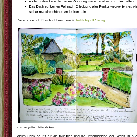
erste Eindrücke in der neuen Wohnung wie in Tagebuchform festhalten
Das Buch auf keinen Fall nach Erledigung aller Punkte wegwerfen; es wi
sicher mal ein schönes Andenken sein
Dazu passende Notizbuchkunst von ©
Judith Nijholt-Strong
Zum Vergrößern bitte klicken
Vielen Dank an Iris für die tolle Idee und die umfangreiche Mail. Wenn ihr au