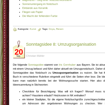
Sonnenuntergang im Notizbuch
Einbände aus Keramik
Fliegen wie Papier
Die Macht der fehlenden Farbe
Kategorie:
Kunst
Tags:
Goya
,
Riesen
Sonntagsidee 8: Umzugsorganisation
20
Christian Mähler
Sep.
Die folgende
Sonntagsidee
stammt von
Iris Gernhuber
aus Bayern. Sie ist aktue
mit einem Umzug befasst und führt daher aktuell ein Umzugsnotizbuch. Daher d
Sonntagsidee das Notizbuch zu
Umzugsorganisation
zu nutzen. Sie hat i
Buch in verschiedene Rubriken eingeteilt und führt die Seiten eher lose. Die Id
kann man natürlich bereits bei der Wohnungssuche starten. Hier also d
Ideensammlung in Stichworten:
Checkliste für Besichtigung: Was will ich fragen? Worauf muss i
achten? Haustiere erlaubt? Heizkosten in NK enthalten?
ein kleiner Stadtplan, für die eigene Notizbuchgröße zurechtgeschnitte
um Adressen der angebotenen Wohnungen zu checken. Wer 