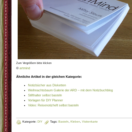
Zum Vergrößern bitte klicken
©
artmind
Ähnliche Artikel in der gleichen Kategorie:
Notizbücher aus Disketten
Weihnachtsbaum Galerie der ARD – mit dem Notizbuchblog
Stifthalter selbst basteln
Vorlagen für DIY Planner
Video: Reisenotizheft selbst basteln
Kategorie:
DIY
Tags:
Basteln
,
Kleben
,
Visitenkarte