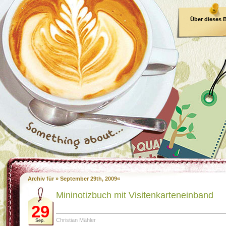
Über dieses 
E-Book
Archiv für » September 29th, 2009«
Mininotizbuch mit Visitenkarteneinband
29
Christian Mähler
Sep.