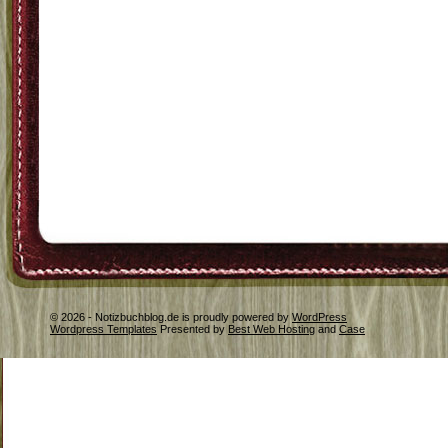
© 2026 - Notizbuchblog.de is proudly powered by
WordPress
Wordpress Templates
Presented by
Best Web Hosting
and
Case