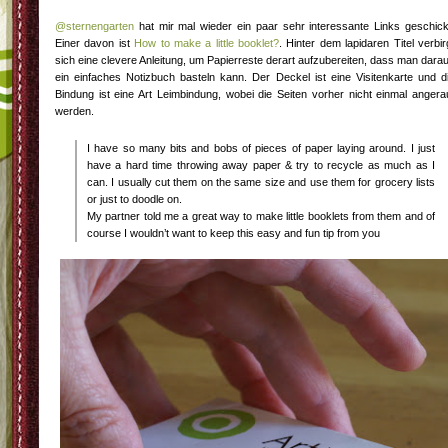
@sternengarten
hat mir mal wieder ein paar sehr interessante Links geschick
Einer davon ist
How to make a little booklet?
. Hinter dem lapidaren Titel verbir
sich eine clevere Anleitung, um Papierreste derart aufzubereiten, dass man dara
ein einfaches Notizbuch basteln kann. Der Deckel ist eine Visitenkarte und d
Bindung ist eine Art Leimbindung, wobei die Seiten vorher nicht einmal angera
werden.
I have so many bits and bobs of pieces of paper laying around. I just
have a hard time throwing away paper & try to recycle as much as I
can. I usually cut them on the same size and use them for grocery lists
or just to doodle on.
My partner told me a great way to make little booklets from them and of
course I wouldn’t want to keep this easy and fun tip from you