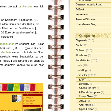
Datenschutzerklärung
einen Link auf
tushita.com
geschickt
E-Book
Impressum
Presse&Stimmen
t an Kalendern, Postkarten, CD-
 allen Bereichen der Kultur, ein
Über dieses Blog
ei Tibet und der Buddhismus. […]
 20 Euro Versandkostenfrei! […]
Kategorien
hergestellt.
Allgemein
(515)
lankobücher
im Angebot. Die Preise
Buch
(32)
her) und 6,50 EUR (große Bücher).
Einband
(113)
f
die Seite
werfen. Ich finde den Shop
Flowbook
(3)
praktisch keine Zusatzinfos zu den
Fundstücke
(678)
d Papier. Falls jemand von euch die
mit sammeln konnte, freue ich mich
Hack
(40)
HackBag
(5)
Hersteller
(1.202)
&ART
(4)
18hoch2
(3)
A book for that
(1)
A Good Company
(1)
About:Blank
(1)
adliga
(1)
Ahoi Marie
(1)
Alpha Edition
(1)