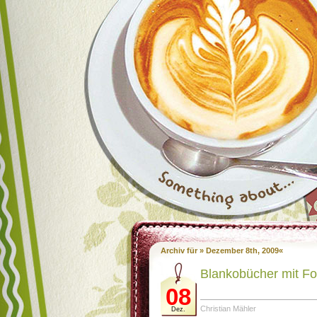
Archiv für » Dezember 8th, 2009«
Blankobücher mit F
08
Christian Mähler
Dez.