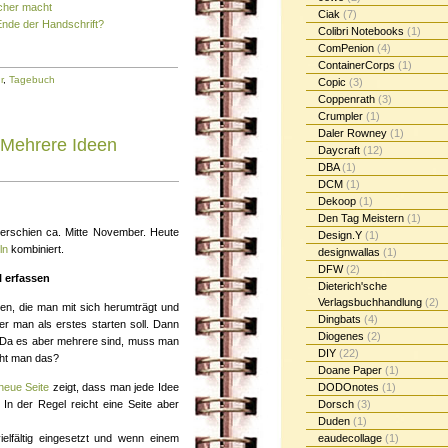
icher macht
Ciak
(7)
Ende der Handschrift?
Colibri Notebooks
(1)
ComPenion
(4)
ContainerCorps
(1)
r
,
Tagebuch
Copic
(3)
Coppenrath
(3)
Crumpler
(1)
Daler Rowney
(1)
 Mehrere Ideen
Daycraft
(12)
DBA
(1)
DCM
(1)
Dekoop
(1)
Den Tag Meistern
(1)
erschien ca. Mitte November. Heute
Design.Y
(1)
ln
kombiniert.
designwallas
(1)
DFW
(2)
l erfassen
Dieterich'sche
Verlagsbuchhandlung
(2)
n, die man mit sich herumträgt und
Dingbats
(4)
r man als erstes starten soll. Dann
Diogenes
(2)
 Da es aber mehrere sind, muss man
DIY
(22)
cht man das?
Doane Paper
(1)
neue Seite
zeigt, dass man jede Idee
DODOnotes
(1)
 In der Regel reicht eine Seite aber
Dorsch
(3)
Duden
(1)
elfältig eingesetzt und wenn einem
eaudecollage
(1)