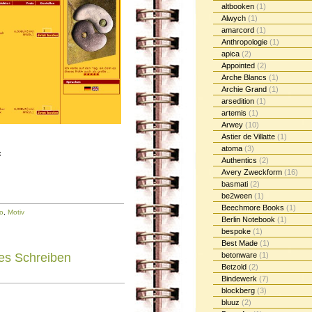
altbooken
(1)
Alwych
(1)
amarcord
(1)
Anthropologie
(1)
apica
(2)
Appointed
(2)
Arche Blancs
(1)
Archie Grand
(1)
arsedition
(1)
artemis
(1)
Arwey
(10)
Astier de Villatte
(1)
atoma
(3)
:
Authentics
(2)
Avery Zweckform
(16)
basmati
(2)
be2ween
(1)
Beechmore Books
(1)
o
,
Motiv
Berlin Notebook
(1)
bespoke
(1)
Best Made
(1)
les Schreiben
betonware
(1)
Betzold
(2)
Bindewerk
(7)
blockberg
(3)
bluuz
(2)