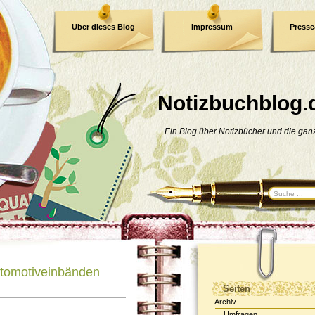
Über dieses Blog
Impressum
Press
E-Book
Datenschutzerklärung
Notizbuchblog.
Ein Blog über Notizbücher und die ga
otomotiveinbänden
Seiten
Archiv
Umfragen