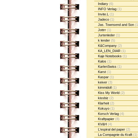
Indiary
(6)
INFO Verlag
(1)
Invite.L
(1)
Jadeco
(1)
Jas. Townsend and Son
(1
Jottrr
(1)
Jurtenleder
(1)
k lender
(5)
K&Company
(2)
KA_LEN_DIAR
(1)
Kaje Notebooks
(1)
Kalos
(1)
KarlenSwiss
(1)
Karst
(1)
Kaspar
(1)
keiver
(3)
kimmidoll
(1)
Kiss My World
(2)
kissbiz
(2)
Klarheit
(2)
Kokuyo
(1)
Korsch Verlag
(4)
Kraftpapier
(8)
KV&H
(4)
L'espiral del paper
(2)
La Compagnie du Kraft
(1)