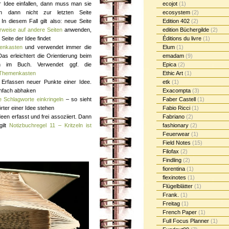
 Idee einfallen, dann muss man sie
ecojot
(1)
an dann nicht zur letzten Seite
ecosystem
(2)
 In diesem Fall gilt also: neue Seite
Edition 402
(2)
rweise auf andere Seiten
anwenden,
edition Büchergilde
(2)
Seite der Idee findet
Éditions du livre
(1)
enkasten
und verwendet immer die
Elum
(1)
as erleichtert die Orientierung beim
emadam
(9)
ern im Buch. Verwendet ggf. die
Epica
(2)
 Themenkasten
Ethic Art
(1)
rfassen neuer Punkte einer Idee.
etk
(1)
infach abhaken
Exacompta
(3)
e Schlagworte einkringeln
– so sieht
Faber Castell
(1)
rter einer Idee stehen
Fabio Ricci
(1)
deen erfasst und frei assoziiert. Dann
Fabriano
(2)
gilt
Notizbuchregel 11 – Kritzeln ist
fashionary
(2)
Feuerwear
(1)
Field Notes
(15)
Filofax
(2)
Findling
(2)
fiorentina
(1)
flexinotes
(1)
Flügelblätter
(1)
Frank.
(1)
Freitag
(1)
French Paper
(1)
Full Focus Planner
(1)