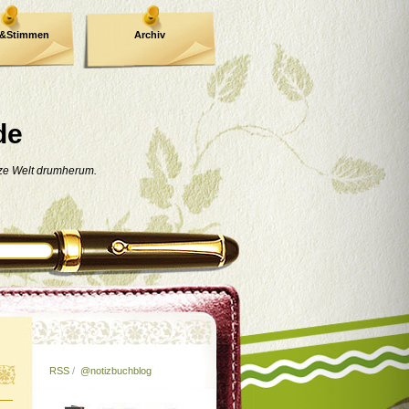
e&Stimmen
Archiv
de
nze Welt drumherum.
RSS
/
@notizbuchblog