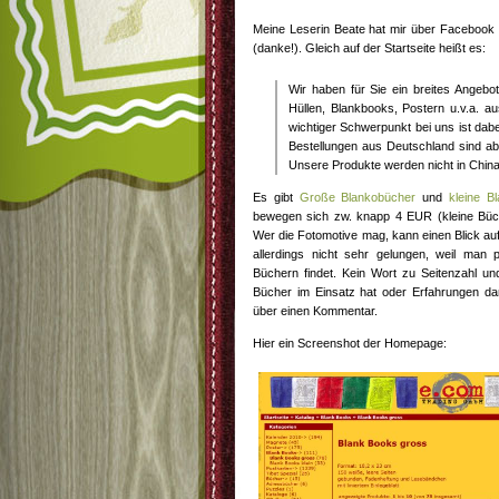
Meine Leserin Beate hat mir über Facebook 
(danke!). Gleich auf der Startseite heißt es:
Wir haben für Sie ein breites Angebo
Hüllen, Blankbooks, Postern u.v.a. aus
wichtiger Schwerpunkt bei uns ist dab
Bestellungen aus Deutschland sind ab
Unsere Produkte werden nicht in China 
Es gibt
Große Blankobücher
und
kleine B
bewegen sich zw. knapp 4 EUR (kleine Büc
Wer die Fotomotive mag, kann einen Blick au
allerdings nicht sehr gelungen, weil man 
Büchern findet. Kein Wort zu Seitenzahl un
Bücher im Einsatz hat oder Erfahrungen da
über einen Kommentar.
Hier ein Screenshot der Homepage: