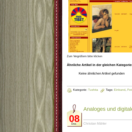
Zum Vergrößern bitte klicken
Ähnliche Artikel in der gleichen Kategorie
Keine ähnlichen Artikel gefunden
Kategorie:
Tushita
Tags:
Einband
,
Fot
Analoges und digita
08
Christian Mähler
Dez.