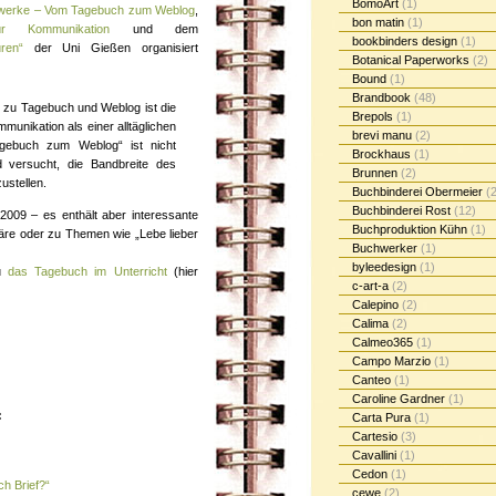
BomoArt
(1)
werke – Vom Tagebuch zum Weblog
,
bon matin
(1)
r Kommunikation
und dem
bookbinders design
(1)
ren“
der Uni Gießen organisiert
Botanical Paperworks
(2)
Bound
(1)
Brandbook
(48)
zu Tagebuch und Weblog ist die
Brepols
(1)
unikation als einer alltäglichen
brevi manu
(2)
Tagebuch zum Weblog“ ist nicht
Brockhaus
(1)
d versucht, die Bandbreite des
Brunnen
(2)
ustellen.
Buchbinderei Obermeier
(2
Buchbinderei Rost
(12)
009 – es enthält aber interessante
Buchproduktion Kühn
(1)
häre oder zu Themen wie „Lebe lieber
Buchwerker
(1)
byleedesign
(1)
zu
das Tagebuch im Unterricht
(hier
c-art-a
(2)
Calepino
(2)
Calima
(2)
Calmeo365
(1)
Campo Marzio
(1)
Canteo
(1)
Caroline Gardner
(1)
:
Carta Pura
(1)
Cartesio
(3)
Cavallini
(1)
Cedon
(1)
h Brief?“
cewe
(2)