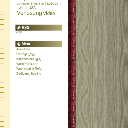
Tagebuch
schreiben
Shop
Stift
Twitter
USA
Verlosung
Video
RSS
RSS
Meta
Anmelden
Einträge
RSS
Kommentare
RSS
WordPress.org
Web Hosting Refer
Dedicated hosting