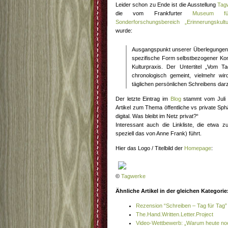
Leider schon zu Ende ist die Ausstellung
Tag
die vom Frankfurter
Museum fü
Sonderforschungsbereich „Erinnerungskultu
wurde:
Ausgangspunkt unserer Überlegungen 
spezifische Form selbstbezogener Komm
Kulturpraxis. Der Untertitel „Vom 
chronologisch gemeint, vielmehr wir
täglichen persönlichen Schreibens darz
Der letzte Eintrag im
Blog
stammt vom Juli 2
Artikel zum Thema öffentliche vs private Sp
digital. Was bleibt im Netz privat?“
Interessant auch die Linkliste, die etwa 
speziell das von Anne Frank) führt.
Hier das Logo / Titelbild der
Homepage
:
©
Tagwerke
Ähnliche Artikel in der gleichen Kategorie
Rezension “Schreiben – Tag für Tag”
The.Hand.Written.Letter.Project
Video-Wettbewerb: „Warum heute noc