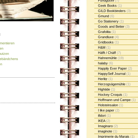
Fundgut99
(7)
Geek Books
(1)
GILD Bookbinders
(3)
Gmund
(6)
Go Stationery
(1)
Goods and Better
(3)
Grafolita
(1)
:
Grandluxe
(4)
Gridbooks
(1)
gmentieren
H&M
(1)
ren
Häfft / Chäff
(7)
nutzen
Hahnemühle
(19)
esebändchens
halaby
(6)
en
Happily Ever Paper
(2)
HappySelf Journal
(1)
Herlitz
(1)
Herzogsägemühle
(1)
Hightide
(1)
Hockey Croquis
(1)
Hoffmann und Campe
(1)
Holsteinsalon
(1)
I like paper
(2)
ifidori
(1)
IKEA
(2)
Imaginaro
(2)
imaginote
(1)
Imprimerie du Marais
(1)