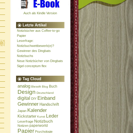
Auch als Kindle Version
Letzte Artikel
Notizbücher aus Coffee-to-go
Papier
Leserfrage:
Notizbuchwettbewerb(e)?
Gewinner des Dingbats
Notizbuchs
Neue Notizbücher von Dingbats
Sigel conceptum flex
Tag Cloud
analog
Buch
Bleistift
Blog
Design
Deutschland
Einband
digital
DIY
Gewinner
Handschrift
Kalender
Japan
Leder
Kickstarter
Kunst
Notizbuch
Leserfrage
paperworld
Notizen
Papier
Psychologie