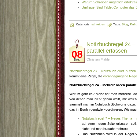
Warum Schreiben angeblich erfolgre
Umfrage: Sind Tablet Computer das 
Kategorie:
schreiben
Tags:
Blog
,
Kultu
Notizbuchregel 24 –
parallel erfassen
08
Christian Mähler
Dez.
Notizbuchregel 23 – Notizbuch quer nutzen
kommt eine Regel, die
vorangegangene Rege
Notizbuchregel 24 – Mehrere Ideen paralle
Worum geht es? Meist hat man mehrere Idee
von denen man nicht genau weiß, mit welche
sammelt man im Notizbuch Stichworte dazu.
das im Buch irgendwie koordinieren. Wie ma
Notizbuchregel 7 – Neues Thema = 
auf einer neuen Seite erfassen soll.
nicht und man braucht mehrere.
Das Notizbuch wird in der Regel vi