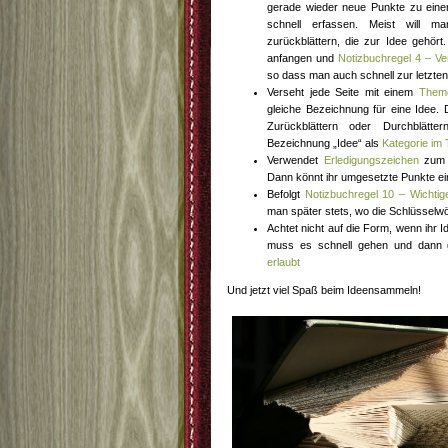
gerade wieder neue Punkte zu einer
schnell erfassen. Meist will m
zurückblättern, die zur Idee gehört.
anfangen und
Notizbuchregel 4 – Ve
so dass man auch schnell zur letzten 
Verseht jede Seite mit einem
Them
gleiche Bezeichnung für eine Idee. D
Zurückblättern oder Durchblätt
Bezeichnung „Idee“ als
Kategorie im
Verwendet
Erledigungszeichen
zum E
Dann könnt ihr umgesetzte Punkte e
Befolgt
Notizbuchregel 10 – Wichtig
man später stets, wo die Schlüsselwö
Achtet nicht auf die Form, wenn ihr I
muss es schnell gehen und dann 
erlaubt
Und jetzt viel Spaß beim Ideensammeln!