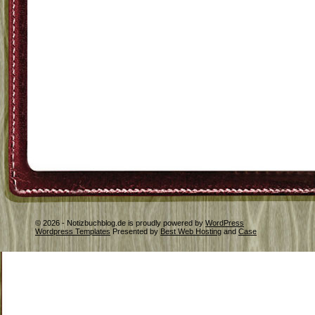
© 2026 - Notizbuchblog.de is proudly powered by
WordPress
Wordpress Templates
Presented by
Best Web Hosting
and
Case