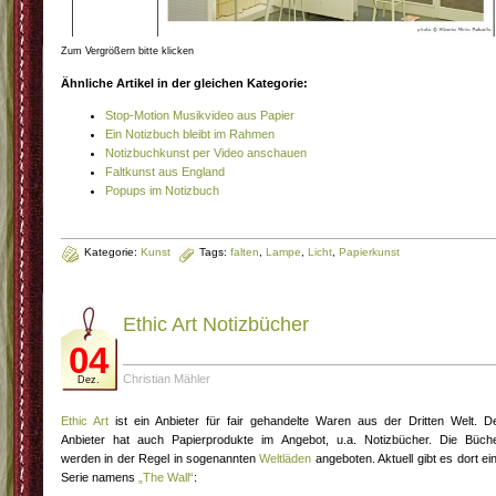
Zum Vergrößern bitte klicken
Ähnliche Artikel in der gleichen Kategorie:
Stop-Motion Musikvideo aus Papier
Ein Notizbuch bleibt im Rahmen
Notizbuchkunst per Video anschauen
Faltkunst aus England
Popups im Notizbuch
Kategorie:
Kunst
Tags:
falten
,
Lampe
,
Licht
,
Papierkunst
Ethic Art Notizbücher
04
Christian Mähler
Dez.
Ethic Art
ist ein Anbieter für fair gehandelte Waren aus der Dritten Welt. D
Anbieter hat auch Papierprodukte im Angebot, u.a. Notizbücher. Die Büch
werden in der Regel in sogenannten
Weltläden
angeboten. Aktuell gibt es dort ei
Serie namens
„The Wall“
: