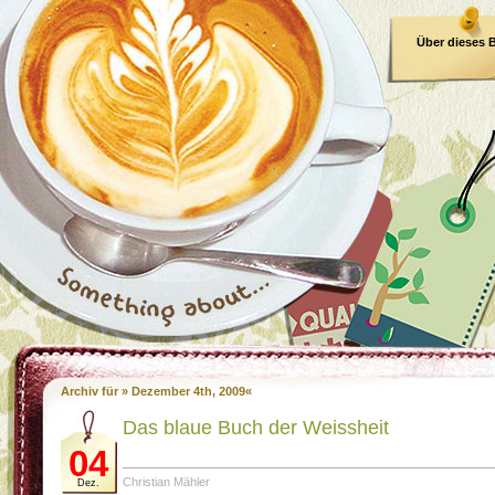
Über dieses 
E-Book
Archiv für » Dezember 4th, 2009«
Das blaue Buch der Weissheit
04
Christian Mähler
Dez.