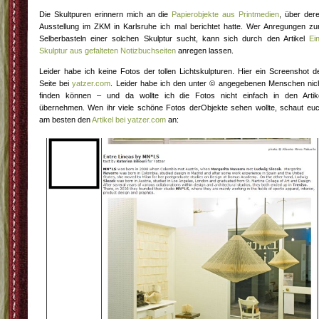
Die Skultpuren erinnern mich an die
Papierobjekte aus Printmedien
, über der
Ausstellung im ZKM in Karlsruhe ich mal berichtet hatte. Wer Anregungen z
Selberbasteln einer solchen Skulptur sucht, kann sich durch den Artikel
Ei
Skulptur aus gefalteten Notizbuchseiten
anregen lassen.
Leider habe ich keine Fotos der tollen Lichtskulpturen. Hier ein Screenshot d
Seite bei
yatzer.com
. Leider habe ich den unter © angegebenen Menschen nic
finden können – und da wollte ich die Fotos nicht einfach in den Artik
übernehmen. Wen ihr viele schöne Fotos derObjekte sehen wollte, schaut eu
am besten den
Artikel bei yatzer.com
an: