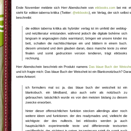
Ende November meldete sich Herr Abendschein von
etkbooks.com
bei mir. e
steht für edition taberna kritika (Twitter:
@etkbooks
), ein Verlag, der sich selbst 
beschreibt:
die edition taberna kritika als hybrider verlag ist im umfeld der weblog-
und netzliteratur entstanden. während jedoch die digitale bohème sich
langsam in angesagten clubs warmtanzt, bringen wir unsere kinder ins
bett, schalten die nachttischlampe ein und blättern in einem buch.
diesem umstand und dem glauben daran, dass manche texte zu einer
finalen und somit gedruckten version tendieren, trägt etkbooks
rechnung.
Herr Abendschein beschrieb ein Produkt namens
Das blaue Buch der Weisshe
und ich fragte mich: Das blaue Buch der Weissheit ist ein Blankonotizbuch? Dara
seine Antwort:
ich formuliers mal so: ja. das blaue buch der weissheit ist ein
blankobuch. ein blindband, also auch sehr als notizbuch zu
gebrauchen. tatsächlich wurde es von den meisten bislang zu diesem
zwecke erworben.
hinter dieser offensichtlichen funktion stecken allerdings aber noch
weitere ideen und funktionen. der des readymades und, vielleicht die
wichtigste: der des nulltexts. bei etkbooks werden ja auch
hauptsächlich experimentelle texte und differierende textsorten
veröffentlicht. der nichttext in seiner inszenierung spielt da somit auch