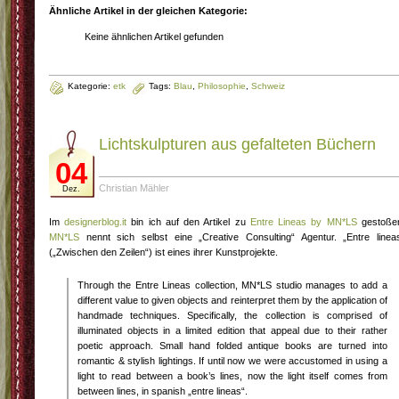
Ähnliche Artikel in der gleichen Kategorie:
Keine ähnlichen Artikel gefunden
Kategorie:
etk
Tags:
Blau
,
Philosophie
,
Schweiz
Lichtskulpturen aus gefalteten Büchern
04
Christian Mähler
Dez.
Im
designerblog.it
bin ich auf den Artikel zu
Entre Lineas by MN*LS
gestoße
MN*LS
nennt sich selbst eine „Creative Consulting“ Agentur. „Entre linea
(„Zwischen den Zeilen“) ist eines ihrer Kunstprojekte.
Through the Entre Lineas collection, MN*LS studio manages to add a
different value to given objects and reinterpret them by the application of
handmade techniques. Specifically, the collection is comprised of
illuminated objects in a limited edition that appeal due to their rather
poetic approach. Small hand folded antique books are turned into
romantic & stylish lightings. If until now we were accustomed in using a
light to read between a book’s lines, now the light itself comes from
between lines, in spanish „entre lineas“.