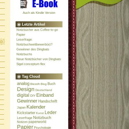
Auch als Kindle Version
Letzte Artikel
Notizbücher aus Coffee-to-go
Papier
Leserfrage:
Notizbuchwettbewerb(e)?
Gewinner des Dingbats
Notizbuchs
Neue Notizbücher von Dingbats
Sigel conceptum flex
Tag Cloud
analog
Buch
Bleistift
Blog
Design
Deutschland
Einband
digital
DIY
Gewinner
Handschrift
Kalender
Japan
Leder
Kickstarter
Kunst
Notizbuch
Leserfrage
paperworld
Notizen
Papier
Psychologie