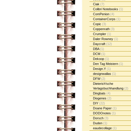
Ciak
(7)
Colibri Notebooks
(1)
ComPenion
(4)
ContainerCorps
(1)
Copic
(3)
Coppenrath
(3)
Crumpler
(1)
Daler Rowney
(1)
Daycraft
(12)
DBA
(1)
DCM
(1)
Dekoop
(1)
Den Tag Meistern
(1)
Design.Y
(1)
designwallas
(1)
DFW
(2)
Dieterich'sche
Verlagsbuchhandlung
(2)
Dingbats
(4)
Diogenes
(2)
DIY
(22)
Doane Paper
(1)
DODOnotes
(1)
Dorsch
(3)
Duden
(1)
eaudecollage
(1)