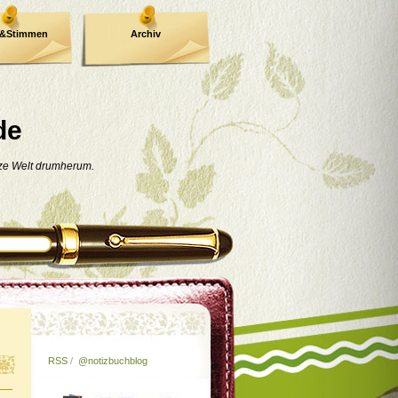
e&Stimmen
Archiv
de
nze Welt drumherum.
RSS
/
@notizbuchblog