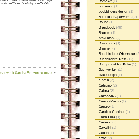
ef="" title=""> <abbr title=""> <acronym
BomoArt
(1)
 datetime=""> <em> <i> <q cite=""> <s>
bon matin
(1)
bookbinders design
(1)
Botanical Paperworks
(2)
Bound
(1)
Brandbook
(48)
Brepols
(1)
brevi manu
(2)
Brockhaus
(1)
Brunnen
(2)
Buchbinderei Obermeier
(2
Buchbinderei Rost
(12)
Buchproduktion Kühn
(1)
Buchwerker
(1)
erview mit Sandra Elm von re-cover
»
byleedesign
(1)
c-art-a
(2)
Calepino
(2)
Calima
(2)
Calmeo365
(1)
Campo Marzio
(1)
Canteo
(1)
Caroline Gardner
(1)
Carta Pura
(1)
Cartesio
(3)
Cavallini
(1)
Cedon
(1)
cewe
(2)