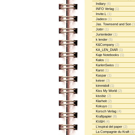
Indiary
(6)
INFO Verlag
(1)
Invite.L
(1)
Jadeco
(1)
Jas. Townsend and Son
(1
Jottrr
(1)
Jurtenleder
(1)
k lender
(5)
K&Company
(2)
KA_LEN_DIAR
(1)
Kaje Notebooks
(1)
Kalos
(1)
KarlenSwiss
(1)
Karst
(1)
Kaspar
(1)
keiver
(3)
kimmidoll
(1)
Kiss My World
(2)
kissbiz
(2)
Klarheit
(2)
Kokuyo
(1)
Korsch Verlag
(4)
Kraftpapier
(8)
KV&H
(4)
L'espiral del paper
(2)
La Compagnie du Kraft
(1)