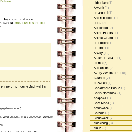
Verlosung
altbooken
(1)
Alwych
(1)
amarcord
(1)
Anthropologie
(1)
el folgen, wenn du den
Du kannst
eine Antwort schreiben
,
apica
(2)
en.
Appointed
(2)
Arche Blancs
(1)
Archie Grand
(1)
arsedition
(1)
artemis
(1)
Arwey
(10)
Astier de Villatte
(1)
atoma
(3)
Authentics
(2)
Avery Zweckform
(16)
basmati
(2)
be2ween
(1)
 erinnert mich deine Buchwahl an
Beechmore Books
(1)
Berlin Notebook
(1)
bespoke
(1)
Best Made
(1)
betonware
(1)
gegeben werden)
Betzold
(2)
cht veröffentlicht , muss angegeben werden)
Bindewerk
(7)
blockberg
(3)
al)
bluuz
(2)