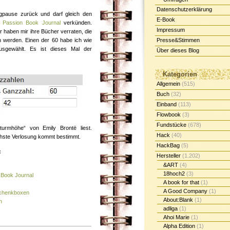
Datenschutzerklärung
ogpause zurück und darf gleich den
E-Book
e Passion Book Journal
verkünden.
Impressum
 haben mir ihre Bücher verraten, die
n werden. Einen der 60 habe ich wie
Presse&Stimmen
sgewählt. Es ist dieses Mal der
Über dieses Blog
Kategorien
Allgemein
(515)
Buch
(32)
Einband
(113)
Flowbook
(3)
Fundstücke
(678)
turmhöhe“ von Emily Brontë liest.
Hack
(40)
chste Verlosung kommt bestimmt.
HackBag
(5)
:
Hersteller
(1.202)
&ART
(4)
18hoch2
(3)
 Book Journal
A book for that
(1)
A Good Company
(1)
schenkboxen
About:Blank
(1)
n
adliga
(1)
Ahoi Marie
(1)
Alpha Edition
(1)