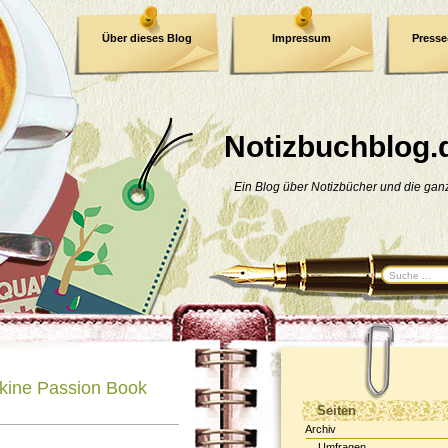
Über dieses Blog
Impressum
Press
E-Book
Datenschutzerklärung
Notizbuchblog.
Ein Blog über Notizbücher und die ga
kine Passion Book
Seiten
Archiv
Umfragen