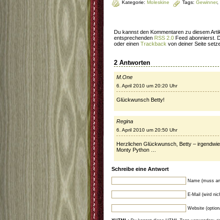
Kategorie:
Moleskine
Tags:
Gewinner
,
Du kannst den Kommentaren zu diesem Artik
entsprechenden
RSS 2.0
Feed abonnierst. 
oder einen
Trackback
von deiner Seite setz
2 Antworten
M.One
6. April 2010 um 20:20 Uhr
Glückwunsch Betty!
Regina
6. April 2010 um 20:50 Uhr
Herzlichen Glückwunsch, Betty – irgendwie
Monty Python …
Schreibe eine Antwort
Name (muss an
E-Mail (wird ni
Website (option