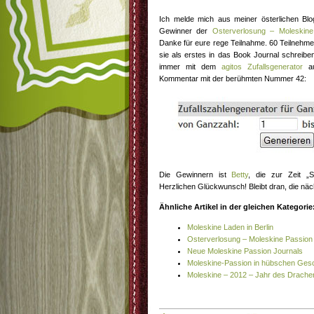
Ich melde mich aus meiner österlichen Bl
Gewinner der
Osterverlosung – Moleskin
Danke für eure rege Teilnahme. 60 Teilnehmer
sie als erstes in das Book Journal schreibe
immer mit dem
agitos Zufallsgenerator
au
Kommentar mit der berühmten Nummer 42:
Die Gewinnern ist
Betty
, die zur Zeit „S
Herzlichen Glückwunsch! Bleibt dran, die nä
Ähnliche Artikel in der gleichen Kategorie
Moleskine Laden in Berlin
Osterverlosung – Moleskine Passion
Neue Moleskine Passion Journals
Moleskine-Passion in hübschen Ge
Moleskine – 2012 – Jahr des Drache