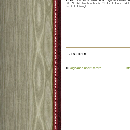
XHTML:
Du kannst diese HTML Tags verwenden: <a hr
title=""> <b> <blockquote cite=""> <cite> <code> <del
<strike> <strong>
«
Blogpause über Ostern
Int