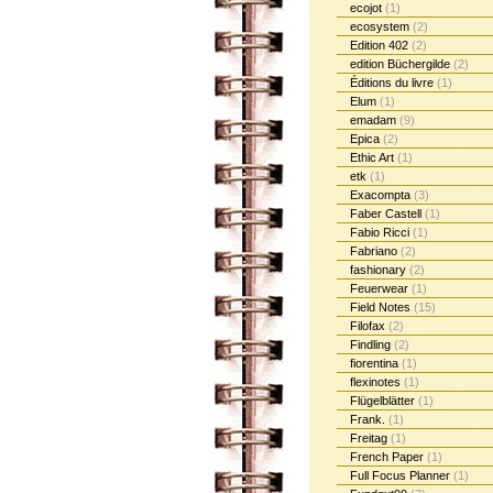
ecojot
(1)
ecosystem
(2)
Edition 402
(2)
edition Büchergilde
(2)
Éditions du livre
(1)
Elum
(1)
emadam
(9)
Epica
(2)
Ethic Art
(1)
etk
(1)
Exacompta
(3)
Faber Castell
(1)
Fabio Ricci
(1)
Fabriano
(2)
fashionary
(2)
Feuerwear
(1)
Field Notes
(15)
Filofax
(2)
Findling
(2)
fiorentina
(1)
flexinotes
(1)
Flügelblätter
(1)
Frank.
(1)
Freitag
(1)
French Paper
(1)
Full Focus Planner
(1)