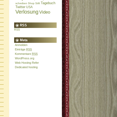
Tagebuch
schreiben
Shop
Stift
Twitter
USA
Verlosung
Video
RSS
RSS
Meta
Anmelden
Einträge
RSS
Kommentare
RSS
WordPress.org
Web Hosting Refer
Dedicated hosting