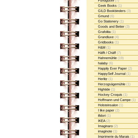
Fundgut99
(7)
Geek Books
(1)
GILD Bookbinders
(3)
Gmund
(6)
Go Stationery
(1)
Goods and Better
(3)
Grafolita
(1)
Grandluxe
(4)
Gridbooks
(1)
H&M
(1)
Häfft / Chäff
(7)
Hahnemühle
(19)
halaby
(6)
Happily Ever Paper
(2)
HappySelf Journal
(1)
Herlitz
(1)
Herzogsägemühle
(1)
Hightide
(1)
Hockey Croquis
(1)
Hoffmann und Campe
(1)
Holsteinsalon
(1)
I like paper
(2)
ifidori
(1)
IKEA
(2)
Imaginaro
(2)
imaginote
(1)
Imprimerie du Marais
(1)