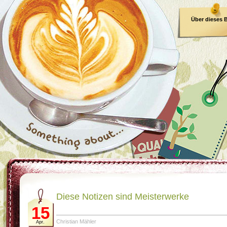
Über dieses 
E-Book
Diese Notizen sind Meisterwerke
15
Christian Mähler
Apr.