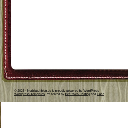
© 2026 - Notizbuchblog.de is proudly powered by
WordPress
Wordpress Templates
Presented by
Best Web Hosting
and
Case