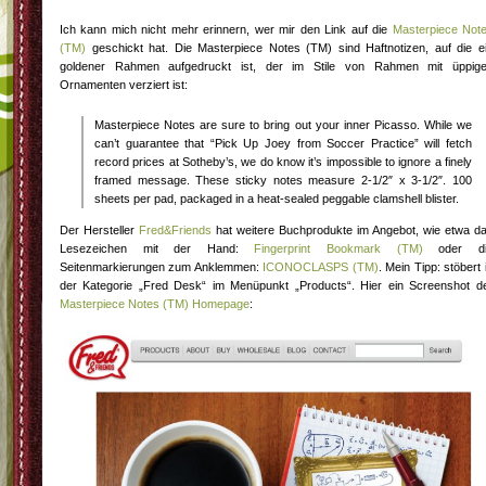
Ich kann mich nicht mehr erinnern, wer mir den Link auf die
Masterpiece Not
(TM)
geschickt hat. Die Masterpiece Notes (TM) sind Haftnotizen, auf die e
goldener Rahmen aufgedruckt ist, der im Stile von Rahmen mit üppig
Ornamenten verziert ist:
Masterpiece Notes are sure to bring out your inner Picasso. While we
can’t guarantee that “Pick Up Joey from Soccer Practice” will fetch
record prices at Sotheby’s, we do know it’s impossible to ignore a finely
framed message. These sticky notes measure 2-1/2″ x 3-1/2″. 100
sheets per pad, packaged in a heat-sealed peggable clamshell blister.
Der Hersteller
Fred&Friends
hat weitere Buchprodukte im Angebot, wie etwa d
Lesezeichen mit der Hand:
Fingerprint Bookmark (TM)
oder di
Seitenmarkierungen zum Anklemmen:
ICONOCLASPS (TM)
. Mein Tipp: stöbert 
der Kategorie „Fred Desk“ im Menüpunkt „Products“. Hier ein Screenshot d
Masterpiece Notes (TM) Homepage
: