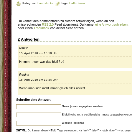
Kategorie:
Fundstücke
Tags:
Haftnotizen
Du kannst den Kommentaren zu diesem Artikel folgen, wenn du den
entsprechenden
RSS 2.0
Feed abonnierst. Du kannst
eine Antwort schreiben
,
oder einen
Trackback
von deiner Seite setzen.
2 Antworten
Nimue
15. April 2010 um 10:18 Uhr
Hmmm… wer war das bloß? ;-)
Regina
15. April 2010 um 12:44 Uhr
Wenn man sich nicht immer gleich alles notiert …
Schreibe eine Antwort
Name (muss angegeben werden)
E-Mail (wird nicht veröffentlicht , muss angegeben werde
Website (optional)
XHTML:
Du kannst diese HTML Tags verwenden: <a href="" title=""> <abbr title=""> <acronym