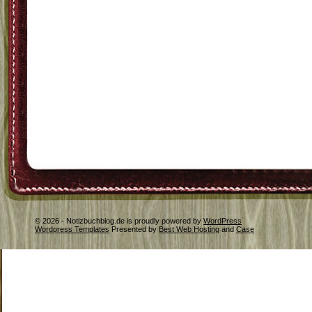
© 2026 - Notizbuchblog.de is proudly powered by
WordPress
Wordpress Templates
Presented by
Best Web Hosting
and
Case