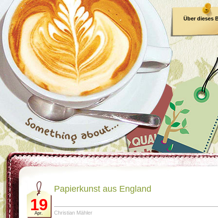
Über dieses 
E-Book
Papierkunst aus England
19
Christian Mähler
Apr.