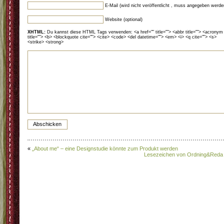
E-Mail (wird nicht veröffentlicht , muss angegeben werde
Website (optional)
XHTML:
Du kannst diese HTML Tags verwenden: <a href="" title=""> <abbr title=""> <acronym
title=""> <b> <blockquote cite=""> <cite> <code> <del datetime=""> <em> <i> <q cite=""> <s>
<strike> <strong>
«
„About me“ – eine Designstudie könnte zum Produkt werden
Lesezeichen von Ordning&Reda