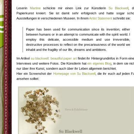
Leserin
Martine
schickte mir einen Link zur Künstlerin
Su Blackwell
, d
Papierkunst kreiert. Sie ist damit sehr erfolgreich und hatte sogar sch
Ausstellungen in verschiedenen Museen. In ihrem
Artist Statement
schreibt sie:
Paper has been used for communication since its invention; either
between humans or in an attempt to communicate with the spirit world. I
employ this delicate, accessible medium and use irreversible,
destructive processes to reflect on the precariousness of the world we
inhabit and the fragility of our life, dreams and ambitions.
Im Artikel
su blackwell: beautiful paper art
findet ihr Hintergrundinfos in Form ein
Interviews und weitere Fotos. Die Künstlerin hat
ein eigenes Blog
, in dem sie nic
nur über ihre Kunst, sondern auch über ihr Leben allgemein berichtet.
Hier ein Screenshot der
Homepage von Su Blackwell
, die ihr euch auf jeden Fa
ansehen solltet: