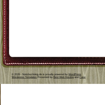
© 2026 - Notizbuchblog.de is proudly powered by
WordPress
Wordpress Templates
Presented by
Best Web Hosting
and
Case