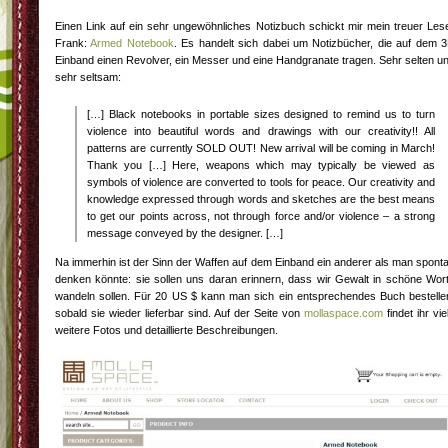
Einen Link auf ein sehr ungewöhnliches Notizbuch schickt mir mein treuer Les
Frank:
Armed Notebook
. Es handelt sich dabei um Notizbücher, die auf dem 
Einband einen Revolver, ein Messer und eine Handgranate tragen. Sehr selten u
sehr seltsam:
[…] Black notebooks in portable sizes designed to remind us to turn
violence into beautiful words and drawings with our creativity!! All
patterns are currently SOLD OUT! New arrival will be coming in March!
Thank you […] Here, weapons which may typically be viewed as
symbols of violence are converted to tools for peace. Our creativity and
knowledge expressed through words and sketches are the best means
to get our points across, not through force and/or violence – a strong
message conveyed by the designer. […]
Na immerhin ist der Sinn der Waffen auf dem Einband ein anderer als man spont
denken könnte: sie sollen uns daran erinnern, dass wir Gewalt in schöne Wor
wandeln sollen. Für 20 US $ kann man sich ein entsprechendes Buch bestelle
sobald sie wieder lieferbar sind. Auf der Seite von
mollaspace.com
findet ihr vie
weitere Fotos und detaillierte Beschreibungen.