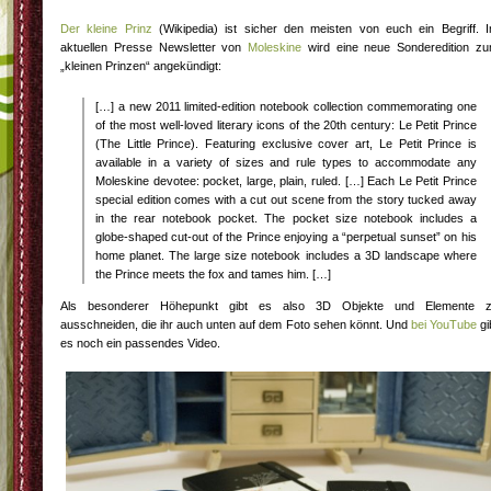
Der kleine Prinz
(Wikipedia) ist sicher den meisten von euch ein Begriff. 
aktuellen Presse Newsletter von
Moleskine
wird eine neue Sonderedition z
„kleinen Prinzen“ angekündigt:
[…] a new 2011 limited-edition notebook collection commemorating one
of the most well-loved literary icons of the 20th century: Le Petit Prince
(The Little Prince). Featuring exclusive cover art, Le Petit Prince is
available in a variety of sizes and rule types to accommodate any
Moleskine devotee: pocket, large, plain, ruled. […] Each Le Petit Prince
special edition comes with a cut out scene from the story tucked away
in the rear notebook pocket. The pocket size notebook includes a
globe-shaped cut-out of the Prince enjoying a “perpetual sunset” on his
home planet. The large size notebook includes a 3D landscape where
the Prince meets the fox and tames him. […]
Als besonderer Höhepunkt gibt es also 3D Objekte und Elemente 
ausschneiden, die ihr auch unten auf dem Foto sehen könnt. Und
bei YouTube
gi
es noch ein passendes Video.