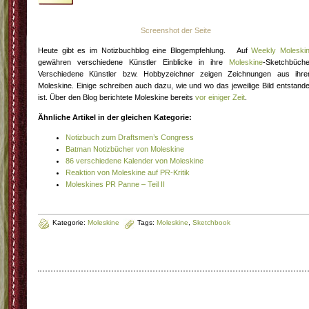
Screenshot der Seite
Heute gibt es im Notizbuchblog eine Blogempfehlung. Auf
Weekly Moleski
gewähren verschiedene Künstler Einblicke in ihre
Moleskine
-Sketchbüche
Verschiedene Künstler bzw. Hobbyzeichner zeigen Zeichnungen aus ihr
Moleskine. Einige schreiben auch dazu, wie und wo das jeweilige Bild entstand
ist. Über den Blog berichtete Moleskine bereits
vor einiger Zeit
.
Ähnliche Artikel in der gleichen Kategorie:
Notizbuch zum Draftsmen’s Congress
Batman Notizbücher von Moleskine
86 verschiedene Kalender von Moleskine
Reaktion von Moleskine auf PR-Kritik
Moleskines PR Panne – Teil II
Kategorie:
Moleskine
Tags:
Moleskine
,
Sketchbook