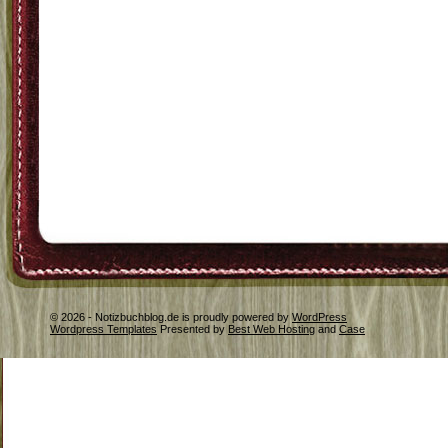
© 2026 - Notizbuchblog.de is proudly powered by
WordPress
Wordpress Templates
Presented by
Best Web Hosting
and
Case