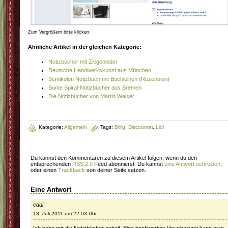
Zum Vergrößern bitte klicken
Ähnliche Artikel in der gleichen Kategorie:
Notizbücher mit Ziegenleder
Deutsche Handwerkskunst aus München
Semikolon Notizbuch mit Buchleinen (Rezension)
Bunte Spiral-Notizbücher aus Bremen
Die Notizbücher von Martin Walser
Kategorie:
Allgemein
Tags:
Billig
,
Discounter
,
Lidl
Du kannst den Kommentaren zu diesem Artikel folgen, wenn du den
entsprechenden
RSS 2.0
Feed abonnierst. Du kannst
eine Antwort schreiben
,
oder einen
Trackback
von deiner Seite setzen.
Eine Antwort
eddi
13. Juli 2011 um 22:03 Uhr