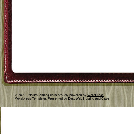
© 2026 - Notizbuchblog.de is proudly powered by
WordPress
Wordpress Templates
Presented by
Best Web Hosting
and
Case