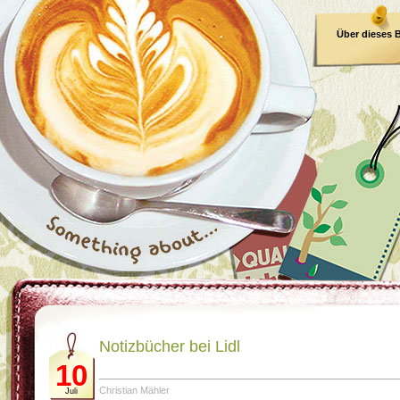
Über dieses 
E-Book
Notizbücher bei Lidl
10
Christian Mähler
Juli