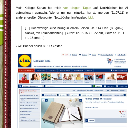
Mein Kollege Stefan hat mich
vor einigen Tagen
auf Notizbücher bei Al
aufmerksam gemacht. Wie er mir nun mitteilte, hat ab morgen (11.07.11) e
anderer großer Discounter Notizbücher im Angebot:
Lidl
.
[…] Hochwertige Ausführung in edlem Leinen- Je 144 Blatt (80 g/m2),
blanko, mit Lesebändchen [..] Groß: ca. B 15 x L 22 cm, klein: ca. B 11
x L 15 cm […]
Zwei Bücher sollen 8 EUR kosten.