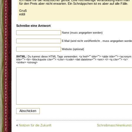
Ich habe mir die Notizbücher geholt. Eine hochwertige Verarbeitung kann man
für den Preis aber nicht erwarten. Ein Schnäppchen ist es aber auf alle Fälle.
Gruß
eddi
Schreibe eine Antwort
Name (muss angegeben werden)
E-Mail (wird nicht veröffentlicht , muss angegeben werde
Website (optional)
XHTML:
Du kannst diese HTML Tags verwenden: <a href="" title=""> <abbr title=""> <acronym
title=""> <b> <blockquote cite=""> <cite> <code> <del datetime=""> <em> <i> <q cite=""> <s>
<strike> <strong>
«
Notizen für die Zukunft
Schreibmaschinenkunst