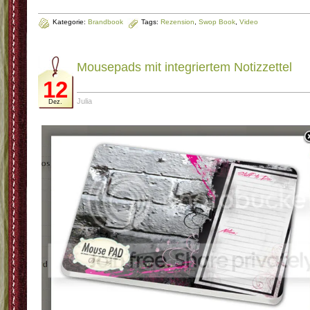
Kategorie:
Brandbook
Tags:
Rezension
,
Swop Book
,
Video
Mousepads mit integriertem Notizzettel
12
Julia
Dez.