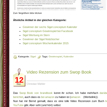
Zum Vergrößern bitte klicken
Ähnliche Artikel in der gleichen Kategorie:
Gewinner der sechs Sigel conceptum Kalender
Sigel conceptum Gewinnspiel bei Facebook
Sigel Werbung im Stern
Gewinner der Sigel Notizbücher
Sigel conceptum Wochenkalender 2015
Kategorie:
Sigel
Tags:
Gewinnspiel
,
Kalender
Video Rezension zum Swop Book
12
Christian Mähler
Dez.
Das
Swop Book
von brandbook
kennt ihr schon. Ich habe mehrfach
darüb
berichtet
, auch dass es
bei amazon
zu haben ist (
amazon
(Werbelink)).
Nun hat mir Bernd gemailt, dass es eine tolle Video Rezension zum Buch
b
YouTube
gibt. Aber seht (und hört) selbst: