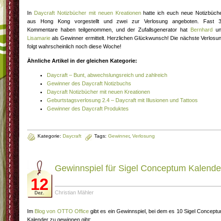
In
Daycraft Notizbücher mit neuen Kreationen
hatte ich euch neue Notizbüch
aus Hong Kong vorgestellt und zwei zur Verlosung angeboten. Fast 
Kommentare haben teilgenommen, und der Zufallsgenerator hat
Bernhard
un
Lisamarie
als Gewinner ermittelt. Herzlichen Glückwunsch! Die nächste Verlosu
folgt wahrscheinlich noch diese Woche!
Ähnliche Artikel in der gleichen Kategorie:
Daycraft – Bunt, abwechslungsreich und zahlreich
Gewinner des Daycraft Notizbuchs
Daycraft Notizbücher mit neuen Kreationen
Geburtstagsverlosung 2.4 – Daycraft mit Illusionen und Tattoos
Gewinner des Daycraft Produktes
Kategorie:
Daycraft
Tags:
Gewinner
,
Verlosung
Gewinnspiel für Sigel Conceptum Kalende
12
Christian Mähler
Dez.
Im
Blog von OTTO Office
gibt es ein Gewinnspiel, bei dem es 10 Sigel Concept
Kalender zu gewinnen gibt: