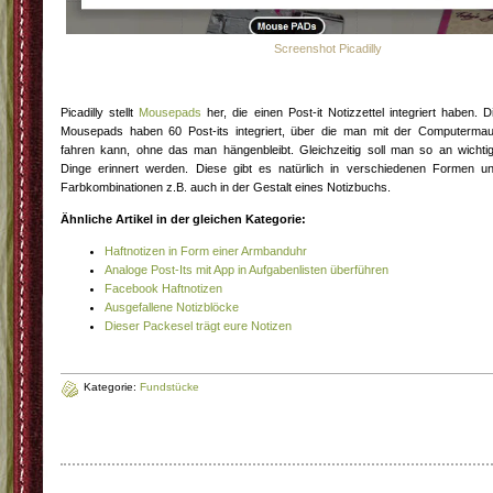
Screenshot Picadilly
Picadilly stellt
Mousepads
her, die einen Post-it Notizzettel integriert haben. D
Mousepads haben 60 Post-its integriert, über die man mit der Computerma
fahren kann, ohne das man hängenbleibt. Gleichzeitig soll man so an wichti
Dinge erinnert werden. Diese gibt es natürlich in verschiedenen Formen u
Farbkombinationen z.B. auch in der Gestalt eines Notizbuchs.
Ähnliche Artikel in der gleichen Kategorie:
Haftnotizen in Form einer Armbanduhr
Analoge Post-Its mit App in Aufgabenlisten überführen
Facebook Haftnotizen
Ausgefallene Notizblöcke
Dieser Packesel trägt eure Notizen
Kategorie:
Fundstücke