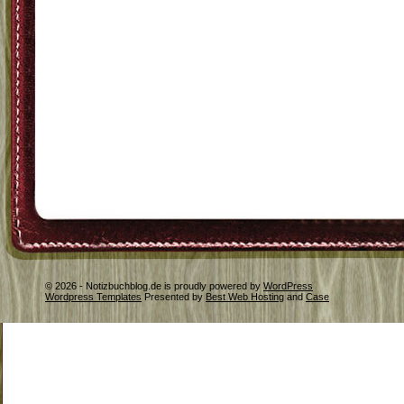
© 2026 - Notizbuchblog.de is proudly powered by
WordPress
Wordpress Templates
Presented by
Best Web Hosting
and
Case