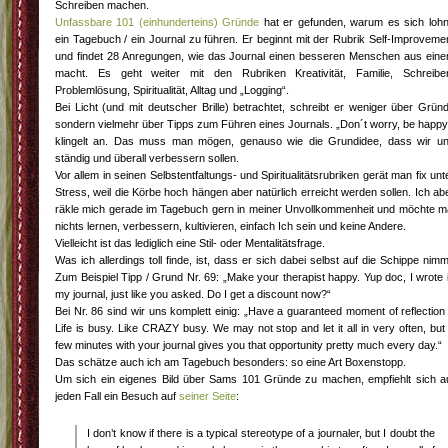
Schreiben machen.
Unfassbare 101 (einhunderteins) Gründe
hat er gefunden, warum es sich lohn
ein Tagebuch / ein Journal zu führen. Er beginnt mit der Rubrik Self-Improveme
und findet 28 Anregungen, wie das Journal einen besseren Menschen aus ein
macht. Es geht weiter mit den Rubriken Kreativität, Familie, Schreibe
Problemlösung, Spiritualität, Alltag und „Logging“.
Bei Licht (und mit deutscher Brille) betrachtet, schreibt er weniger über Grün
sondern vielmehr über Tipps zum Führen eines Journals. „Don´t worry, be happy
klingelt an. Das muss man mögen, genauso wie die Grundidee, dass wir u
ständig und überall verbessern sollen.
Vor allem in seinen Selbstentfaltungs- und Spiritualitätsrubriken gerät man fix unt
Stress, weil die Körbe hoch hängen aber natürlich erreicht werden sollen. Ich ab
räkle mich gerade im Tagebuch gern in meiner Unvollkommenheit und möchte m
nichts lernen, verbessern, kultivieren, einfach Ich sein und keine Andere.
Vielleicht ist das lediglich eine Stil- oder Mentalitätsfrage.
Was ich allerdings toll finde, ist, dass er sich dabei selbst auf die Schippe nimm
Zum Beispiel Tipp / Grund Nr. 69: „Make your therapist happy. Yup doc, I wrote 
my journal, just like you asked. Do I get a discount now?“
Bei Nr. 86 sind wir uns komplett einig: „Have a guaranteed moment of reflection
Life is busy. Like CRAZY busy. We may not stop and let it all in very often, but
few minutes with your journal gives you that opportunity pretty much every day.“
Das schätze auch ich am Tagebuch besonders: so eine Art Boxenstopp.
Um sich ein eigenes Bild über Sams 101 Gründe zu machen, empfiehlt sich a
jeden Fall ein Besuch auf
seiner Seite
:
I don’t know if there is a typical stereotype of a journaler, but I doubt the