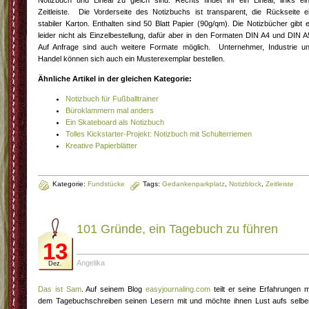
Notizbuch und Lineal zu gleich sind. Rechts findet ihr ein Lineal, links ei
Zeitleiste. Die Vorderseite des Notizbuchs ist transparent, die Rückseite e
stabiler Karton. Enthalten sind 50 Blatt Papier (90g/qm). Die Notizbücher gibt 
leider nicht als Einzelbestellung, dafür aber in den Formaten DIN A4 und DIN A
Auf Anfrage sind auch weitere Formate möglich. Unternehmer, Industrie u
Handel können sich auch ein Musterexemplar bestellen.
Ähnliche Artikel in der gleichen Kategorie:
Notizbuch für Fußballtrainer
Büroklammern mal anders
Ein Skateboard als Notizbuch
Tolles Kickstarter-Projekt: Notizbuch mit Schulterriemen
Kreative Papierblätter
Kategorie:
Fundstücke
Tags:
Gedankenparkplatz
,
Notizblock
,
Zeitleiste
101 Gründe, ein Tagebuch zu führen
13
Angelika
Dez.
Das ist Sam
. Auf seinem Blog
easyjournaling.com
teilt er seine Erfahrungen m
dem Tagebuchschreiben seinen Lesern mit und möchte ihnen Lust aufs selbe