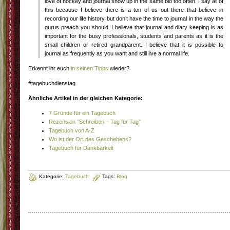
love of hockey and journal show up in the same bio too often. I say all of
this because I believe there is a ton of us out there that believe in
recording our life history but don’t have the time to journal in the way the
gurus preach you should. I believe that journal and diary keeping is as
important for the busy professionals, students and parents as it is the
small children or retired grandparent. I believe that it is possible to
journal as frequently as you want and still live a normal life.
Erkennt ihr euch
in seinen Tipps
wieder?
#tagebuchdienstag
Ähnliche Artikel in der gleichen Kategorie:
7 Gründe für ein Tagebuch
Rezension “Schreiben – Tag für Tag”
Tagebuch von A-Z
Wo ist der Ort des Geschehens?
Tagebuch für Dankbarkeit
Kategorie:
Tagebuch
Tags:
Blog