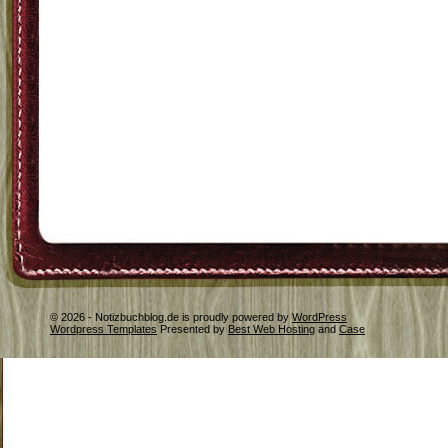
© 2026 - Notizbuchblog.de is proudly powered by
WordPress
Wordpress Templates
Presented by
Best Web Hosting
and
Case