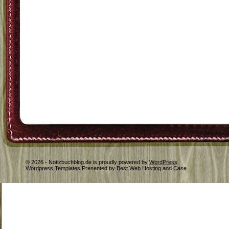
© 2026 - Notizbuchblog.de is proudly powered by
WordPress
Wordpress Templates
Presented by
Best Web Hosting
and
Case