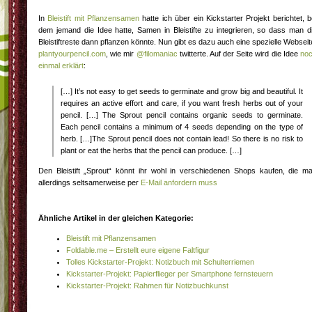
In
Bleistift mit Pflanzensamen
hatte ich über ein Kickstarter Projekt berichtet, b
dem jemand die Idee hatte, Samen in Bleistifte zu integrieren, so dass man d
Bleistiftreste dann pflanzen könnte. Nun gibt es dazu auch eine spezielle Webseit
plantyourpencil.com
, wie mir
@filomaniac
twitterte. Auf der Seite wird die Idee
no
einmal erklärt
:
[…] It’s not easy to get seeds to germinate and grow big and beautiful. It
requires an active effort and care, if you want fresh herbs out of your
pencil. […] The Sprout pencil contains organic seeds to germinate.
Each pencil contains a minimum of 4 seeds depending on the type of
herb. […]The Sprout pencil does not contain lead! So there is no risk to
plant or eat the herbs that the pencil can produce. […]
Den Bleistift „Sprout“ könnt ihr wohl in verschiedenen Shops kaufen, die m
allerdings seltsamerweise per
E-Mail anfordern muss
Ähnliche Artikel in der gleichen Kategorie:
Bleistift mit Pflanzensamen
Foldable.me – Erstellt eure eigene Faltfigur
Tolles Kickstarter-Projekt: Notizbuch mit Schulterriemen
Kickstarter-Projekt: Papierflieger per Smartphone fernsteuern
Kickstarter-Projekt: Rahmen für Notizbuchkunst