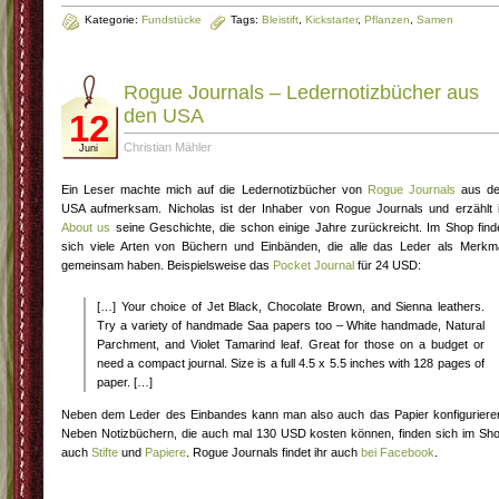
Kategorie:
Fundstücke
Tags:
Bleistift
,
Kickstarter
,
Pflanzen
,
Samen
Rogue Journals – Ledernotizbücher aus
den USA
12
Christian Mähler
Juni
Ein Leser machte mich auf die Ledernotizbücher von
Rogue Journals
aus d
USA aufmerksam. Nicholas ist der Inhaber von Rogue Journals und erzählt 
About us
seine Geschichte, die schon einige Jahre zurückreicht. Im Shop find
sich viele Arten von Büchern und Einbänden, die alle das Leder als Merkm
gemeinsam haben. Beispielsweise das
Pocket Journal
für 24 USD:
[…] Your choice of Jet Black, Chocolate Brown, and Sienna leathers.
Try a variety of handmade Saa papers too – White handmade, Natural
Parchment, and Violet Tamarind leaf. Great for those on a budget or
need a compact journal. Size is a full 4.5 x 5.5 inches with 128 pages of
paper. […]
Neben dem Leder des Einbandes kann man also auch das Papier konfiguriere
Neben Notizbüchern, die auch mal 130 USD kosten können, finden sich im Sh
auch
Stifte
und
Papiere
. Rogue Journals findet ihr auch
bei Facebook
.