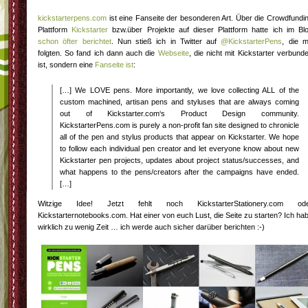
kickstarterpens.com
ist eine Fanseite der besonderen Art. Über die Crowdfundi
Plattform
Kickstarter
bzw.über Projekte auf dieser Plattform hatte ich im Bl
schon öfter berichtet
. Nun stieß ich in Twitter auf
@KickstarterPens
, die m
folgten. So fand ich dann auch die
Webseite
, die nicht mit Kickstarter verbund
ist, sondern eine
Fanseite ist
:
[…] We LOVE pens. More importantly, we love collecting ALL of the
custom machined, artisan pens and styluses that are always coming
out of Kickstarter.com‘s Product Design community.
KickstarterPens.com is purely a non-profit fan site designed to chronicle
all of the pen and stylus products that appear on Kickstarter. We hope
to follow each individual pen creator and let everyone know about new
Kickstarter pen projects, updates about project status/successes, and
what happens to the pens/creators after the campaigns have ended.
[…]
Witzige Idee! Jetzt fehlt noch KickstarterStationery.com od
Kickstarternotebooks.com. Hat einer von euch Lust, die Seite zu starten? Ich ha
wirklich zu wenig Zeit … ich werde auch sicher darüber berichten :-)