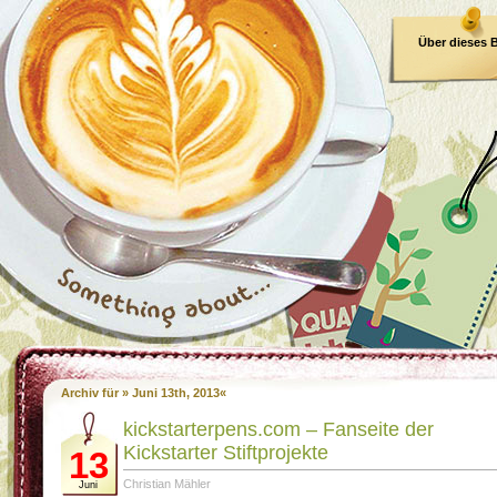
Über dieses 
E-Book
Archiv für » Juni 13th, 2013«
kickstarterpens.com – Fanseite der
Kickstarter Stiftprojekte
13
Christian Mähler
Juni