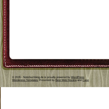
© 2026 - Notizbuchblog.de is proudly powered by
WordPress
Wordpress Templates
Presented by
Best Web Hosting
and
Case