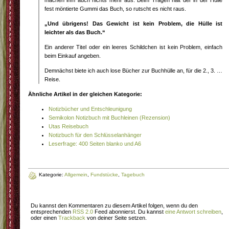
machen ihm auch nichts mehr aus. Beim Tragen hält der in der Hülle
fest möntierte Gummi das Buch, so rutscht es nicht raus.
„Und übrigens! Das Gewicht ist kein Problem, die Hülle ist
leichter als das Buch.“
Ein anderer Titel oder ein leeres Schildchen ist kein Problem, einfach
beim Einkauf angeben.
Demnächst biete ich auch lose Bücher zur Buchhülle an, für die 2., 3. …
Reise.
Ähnliche Artikel in der gleichen Kategorie:
Notizbücher und Entschleunigung
Semikolon Notizbuch mit Buchleinen (Rezension)
Utas Reisebuch
Notizbuch für den Schlüsselanhänger
Leserfrage: 400 Seiten blanko und A6
Kategorie:
Allgemein
,
Fundstücke
,
Tagebuch
Du kannst den Kommentaren zu diesem Artikel folgen, wenn du den
entsprechenden
RSS 2.0
Feed abonnierst. Du kannst
eine Antwort schreiben
,
oder einen
Trackback
von deiner Seite setzen.