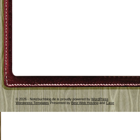
© 2026 - Notizbuchblog.de is proudly powered by
WordPress
Wordpress Templates
Presented by
Best Web Hosting
and
Case