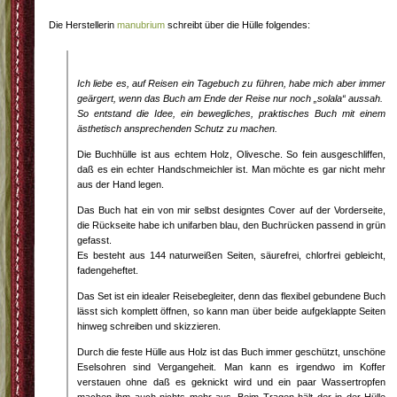
Die Herstellerin
manubrium
schreibt über die Hülle folgendes:
Ich liebe es, auf Reisen ein Tagebuch zu führen, habe mich aber immer
geärgert, wenn das Buch am Ende der Reise nur noch „solala“ aussah.
So entstand die Idee, ein bewegliches, praktisches Buch mit einem
ästhetisch ansprechenden Schutz zu machen.
Die Buchhülle ist aus echtem Holz, Olivesche. So fein ausgeschliffen,
daß es ein echter Handschmeichler ist. Man möchte es gar nicht mehr
aus der Hand legen.
Das Buch hat ein von mir selbst designtes Cover auf der Vorderseite,
die Rückseite habe ich unifarben blau, den Buchrücken passend in grün
gefasst.
Es besteht aus 144 naturweißen Seiten, säurefrei, chlorfrei gebleicht,
fadengeheftet.
Das Set ist ein idealer Reisebegleiter, denn das flexibel gebundene Buch
lässt sich komplett öffnen, so kann man über beide aufgeklappte Seiten
hinweg schreiben und skizzieren.
Durch die feste Hülle aus Holz ist das Buch immer geschützt, unschöne
Eselsohren sind Vergangeheit. Man kann es irgendwo im Koffer
verstauen ohne daß es geknickt wird und ein paar Wassertropfen