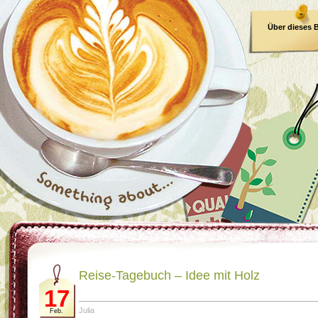
Über dieses 
E-Book
Reise-Tagebuch – Idee mit Holz
17
Julia
Feb.