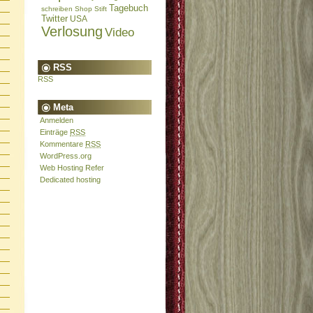
Tagebuch
schreiben
Shop
Stift
Twitter
USA
Verlosung
Video
RSS
RSS
Meta
Anmelden
Einträge
RSS
Kommentare
RSS
WordPress.org
Web Hosting Refer
Dedicated hosting