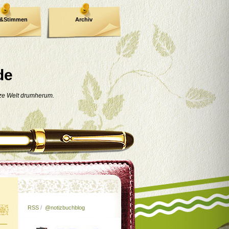
e&Stimmen
Archiv
de
nze Welt drumherum.
RSS
/
@notizbuchblog