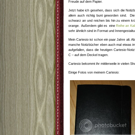
Freude auf dem Papier.
Jetzt habe ich gesehen, dass sich die Notiz
allem auch richtig bunt geworden sind. Di
schwarz an und reichen bis hin zu einem kr
orange. Außerdem gibt es eine
Reihe an Kal
sehr ähnlich sind in Format und Innengestaltu
Mein Cartesio ist schon ein paar Jahre alt. A
manche Notizbücher eben auch mal etwas im R
aufgefallen, dass die heutigen Cartesio-Noti
C – auf dem Deckel tragen.
Cartesio bekommt ihr mittlerweile in vielen S
Einige Fotos von meinem Cartesio: