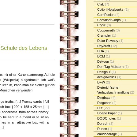
Ciak
(7)
Colibri Notebooks
(1)
ComPenion
(4)
ContainerCorps
(1)
Copic
(3)
Coppenrath
(3)
Crumpler
(1)
Daler Rowney
(1)
Daycraft
(12)
 Schule des Lebens
DBA
(1)
DCM
(1)
Dekoop
(1)
Den Tag Meistern
(1)
Design.Y
(1)
ox mit einer Kartensammlung. Auf die
designwallas
(1)
n
(Wikipedia) aufgedruckt. Ich weiß
DFW
(2)
e leer ist, kann man sie sicher gut als
Dieterich'sche
e Menschen verwenden:
Verlagsbuchhandlung
(2)
Dingbats
(4)
e truths. […] Twenty cards | foil
Diogenes
(2)
nish box | 220 x 158 x 25mm […]
DIY
(22)
te aphorisms from across history
Doane Paper
(1)
o be sent to a friend or to sit on
DODOnotes
(1)
omes in an attractive box with a
Dorsch
(3)
[…]
Duden
(1)
eaudecollage
(1)