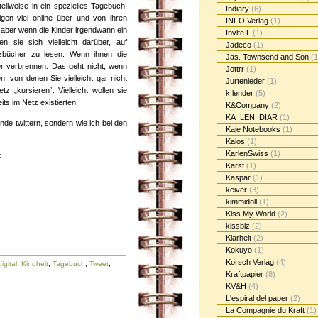
eilweise in ein spezielles Tagebuch.
Indiary
(6)
igen viel online über und von ihren
INFO Verlag
(1)
h, aber wenn die Kinder irgendwann ein
Invite.L
(1)
en sie sich vielleicht darüber, auf
Jadeco
(1)
tizbücher zu lesen. Wenn ihnen die
Jas. Townsend and Son
(1
er verbrennen. Das geht nicht, wenn
Jottrr
(1)
n, von denen Sie vielleicht gar nicht
Jurtenleder
(1)
z „kursieren“. Vielleicht wollen sie
k lender
(5)
its im Netz existierten.
K&Company
(2)
KA_LEN_DIAR
(1)
Kinde twittern, sondern wie ich bei den
Kaje Notebooks
(1)
Kalos
(1)
KarlenSwiss
(1)
:
Karst
(1)
Kaspar
(1)
keiver
(3)
kimmidoll
(1)
Kiss My World
(2)
kissbiz
(2)
Klarheit
(2)
Kokuyo
(1)
Korsch Verlag
(4)
digital
,
Kindheit
,
Tagebuch
,
Tweet
,
Kraftpapier
(8)
KV&H
(4)
L'espiral del paper
(2)
La Compagnie du Kraft
(1)