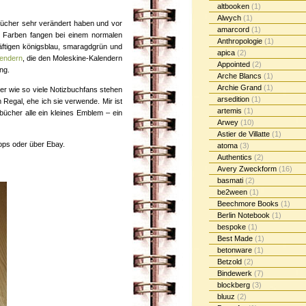
altbooken
(1)
Alwych
(1)
bücher sehr verändert haben und vor
amarcord
(1)
e Farben fangen bei einem normalen
Anthropologie
(1)
äftigen königsblau, smaragdgrün und
apica
(2)
endern
, die den Moleskine-Kalendern
Appointed
(2)
ng.
Arche Blancs
(1)
Archie Grand
(1)
ber wie so viele Notizbuchfans stehen
arsedition
(1)
egal, ehe ich sie verwende. Mir ist
artemis
(1)
zbücher alle ein kleines Emblem – ein
Arwey
(10)
Astier de Villatte
(1)
hops oder über Ebay.
atoma
(3)
Authentics
(2)
Avery Zweckform
(16)
basmati
(2)
be2ween
(1)
Beechmore Books
(1)
Berlin Notebook
(1)
bespoke
(1)
Best Made
(1)
betonware
(1)
Betzold
(2)
Bindewerk
(7)
blockberg
(3)
bluuz
(2)