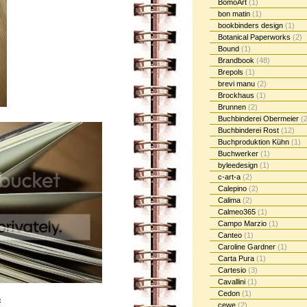
BomoArt
(1)
bon matin
(1)
bookbinders design
(1)
Botanical Paperworks
(2)
Bound
(1)
Brandbook
(48)
Brepols
(1)
brevi manu
(2)
Brockhaus
(1)
Brunnen
(2)
Buchbinderei Obermeier
(2
Buchbinderei Rost
(12)
Buchproduktion Kühn
(1)
Buchwerker
(1)
byleedesign
(1)
c-art-a
(2)
Calepino
(2)
Calima
(2)
Calmeo365
(1)
Campo Marzio
(1)
Canteo
(1)
Caroline Gardner
(1)
Carta Pura
(1)
Cartesio
(3)
Cavallini
(1)
Cedon
(1)
:
cewe
(2)