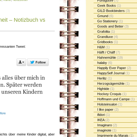
Fundgut99
(7)
Geek Books
(1)
GILD Bookbinders
(3)
Gmund
(6)
eit – Notizbuch vs
Go Stationery
(1)
Goods and Better
(3)
Grafolita
(1)
Grandluxe
(4)
Gridbooks
(1)
eressanten Tweet:
H&M
(1)
Häfft / Chäff
(7)
Hahnemühle
(19)
halaby
(6)
Happily Ever Paper
(2)
HappySelf Journal
(1)
Herlitz
(1)
Herzogsägemühle
(1)
Hightide
(1)
Hockey Croquis
(1)
Hoffmann und Campe
(1)
Holsteinsalon
(1)
I like paper
(2)
ifidori
(1)
IKEA
(2)
Imaginaro
(2)
imaginote
(1)
chts über meine Kinder digital, aber
Imprimerie du Marais
(1)