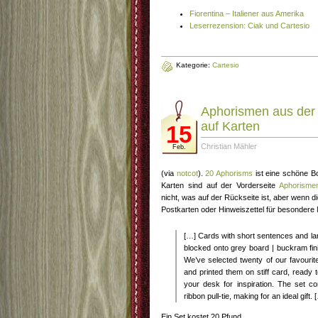
Fiorentina – Italiener aus Amerika
Leserrezension: Ciak und Cartesio
Kategorie:
Cartesio
Aphorismen aus der
auf Karten
15
Christian Mähler
Feb.
(via
notcot
).
20 Aphorisms
ist eine schöne B
Karten sind auf der Vorderseite
Aphorisme
nicht, was auf der Rückseite ist, aber wenn di
Postkarten oder Hinweiszettel für besonder
[…] Cards with short sentences and larg
blocked onto grey board | buckram fi
We’ve selected twenty of our favouri
and printed them on stiff card, ready t
your desk for inspiration. The set c
ribbon pull-tie, making for an ideal gift. 
Ein Set kostet 20 Pfund.