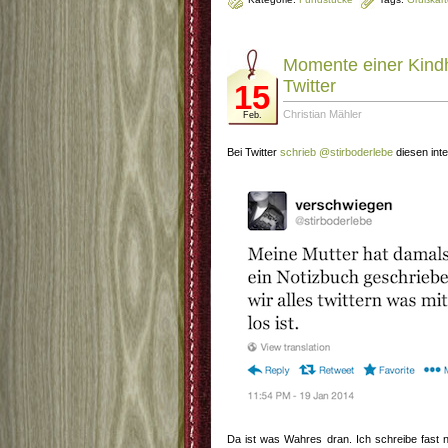
Momente einer Kindh
Twitter
15
Christian Mähler
Feb.
Bei Twitter
schrieb @stirboderlebe
diesen int
Da ist was Wahres dran. Ich schreibe fast ni