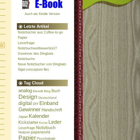
Auch als Kindle Version
Letzte Artikel
Notizbücher aus Coffee-to-go
Papier
Leserfrage:
Notizbuchwettbewerb(e)?
Gewinner des Dingbats
Notizbuchs
Neue Notizbücher von Dingbats
Sigel conceptum flex
Tag Cloud
analog
Buch
Bleistift
Blog
Design
Deutschland
Einband
digital
DIY
Gewinner
Handschrift
Kalender
Japan
Leder
Kickstarter
Kunst
Notizbuch
Leserfrage
paperworld
Notizen
Papier
Psychologie