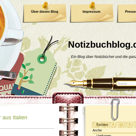
Über dieses Blog
Impressum
Press
E-Book
Datenschutzerklärung
Notizbuchblog.
Ein Blog über Notizbücher und die ga
 aus Italien
Seiten
Archiv
Umfragen