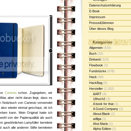
Datenschutzerklärung
E-Book
Impressum
Presse&Stimmen
Über dieses Blog
Kategorien
Allgemein
(515)
Buch
(32)
Einband
(113)
Flowbook
(3)
Fundstücke
(678)
Hack
(40)
HackBag
(5)
Hersteller
(1.202)
rke
Cartesio
schon. Zugegeben, wir
&ART
(4)
 Was aber nicht daran liegt, dass es
18hoch2
(3)
in Notizbuch von Cartesio verwendet
A book for that
(1)
h also wieder einmal geschaut, ob ich
A Good Company
(1)
erben kann. Mein Original hatte ich
About:Blank
(1)
owohl von der Papierqualität als auch
adliga
(1)
em gewöhnlichen Lamyfüller bereitete
Ahoi Marie
(1)
 auch alle anderen Stifte bereiteten
Alpha Edition
(1)