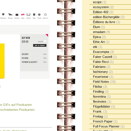
ecojot
(1)
ecosystem
(2)
Edition 402
(2)
edition Büchergilde
(2)
Éditions du livre
(1)
Elum
(1)
emadam
(9)
Epica
(2)
Ethic Art
(1)
etk
(1)
Exacompta
(3)
Faber Castell
(1)
Fabio Ricci
(1)
Fabriano
(2)
fashionary
(2)
Feuerwear
(1)
Field Notes
(15)
:
Filofax
(2)
Findling
(2)
fiorentina
(1)
flexinotes
(1)
rte GIFs auf Postkarten
Flügelblätter
(1)
geschriebenen Postkarten
Frank.
(1)
Freitag
(1)
French Paper
(1)
Full Focus Planner
(1)
e
,
Karte
,
Notizzettel