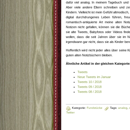
dafür viel analog. In meinem Tagebuch und t
Aber viele andere Eltern schreiben und ze
Kindern. Vielleicht ist mein Gefühl altmodisc
digital durchdrungenes Leben führen, freu
romantisch-antiquierte Art meine alten No
Notizen nicht gefallen, können sie die Büch
sie alte Tweets, Babyfotos oder Videos finde
wollen, dass die seit Jahren über sie im Net
irgendwann gar nicht, dass sie als Kinder bere
Hoffentlich wird nicht jeder alles über seine 
guten alten Notizbüchern bleiben.
Ähnliche Artikel in der gleichen Kategorie
Tweets
Neue Tweets im Januar
Tweets 10 / 2018
Tweets 09 / 2018
Tweets 08 / 2018
Kategorie:
Fundstücke
Tags:
analog
,
Twitter