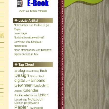
Auch als Kindle Version
Letzte Artikel
Notizbücher aus Coffee-to-go
Papier
Leserfrage:
Notizbuchwettbewerb(e)?
Gewinner des Dingbats
Notizbuchs
Neue Notizbücher von Dingbats
Sigel conceptum flex
Tag Cloud
analog
Buch
Bleistift
Blog
Design
Deutschland
Einband
digital
DIY
Gewinner
Handschrift
Kalender
Japan
Leder
Kickstarter
Kunst
Notizbuch
Leserfrage
paperworld
Notizen
Papier
Psychologie