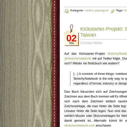
Kategorie:
Läden
,
papragout
Tags:
No
Kickstarter-Projekt:
Taiwan
02
Christian Mähler
Mai
Auf das Kickstarter-Projekt
SketchyNote
@sketchynotebook
mir auf Twitter folgte. D
sich? Wieder ein Notizbuch wie andere?
[…] It consists of three things: notebo
SketchyNotebook is the only way to qui
regardless of format, industry or desig
Das Buch fokussiert sich auf Zeichnunge
Zeichnen aus dem Buch trennen will Es öffnet 
sich nach dem Zeichnen einfach raustr
Zeicheneinlage, die man hinter die Seite le
Lineatur hinter die Seite legen. Nun sind das
wirklich Muster oder Skizzeneinlagen für We
damit gemeint ist. Alternativ könnt ihr
sketchynotebook.com
anschauen