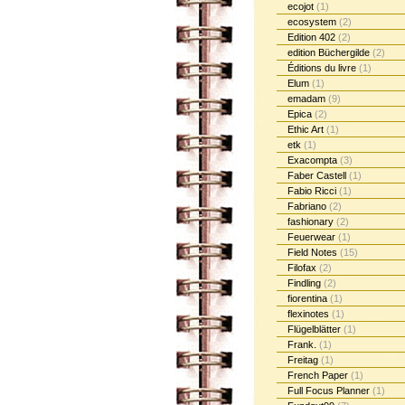
ecojot
(1)
ecosystem
(2)
Edition 402
(2)
edition Büchergilde
(2)
Éditions du livre
(1)
Elum
(1)
emadam
(9)
Epica
(2)
Ethic Art
(1)
etk
(1)
Exacompta
(3)
Faber Castell
(1)
Fabio Ricci
(1)
Fabriano
(2)
fashionary
(2)
Feuerwear
(1)
Field Notes
(15)
Filofax
(2)
Findling
(2)
fiorentina
(1)
flexinotes
(1)
Flügelblätter
(1)
Frank.
(1)
Freitag
(1)
French Paper
(1)
Full Focus Planner
(1)