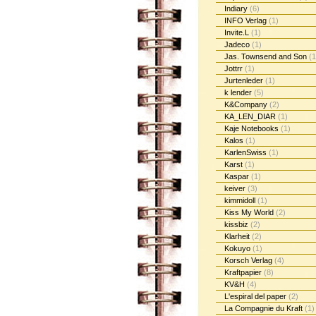
Indiary
(6)
INFO Verlag
(1)
Invite.L
(1)
Jadeco
(1)
Jas. Townsend and Son
(1
Jottrr
(1)
Jurtenleder
(1)
k lender
(5)
K&Company
(2)
KA_LEN_DIAR
(1)
Kaje Notebooks
(1)
Kalos
(1)
KarlenSwiss
(1)
Karst
(1)
Kaspar
(1)
keiver
(3)
kimmidoll
(1)
Kiss My World
(2)
kissbiz
(2)
Klarheit
(2)
Kokuyo
(1)
Korsch Verlag
(4)
Kraftpapier
(8)
KV&H
(4)
L'espiral del paper
(2)
La Compagnie du Kraft
(1)