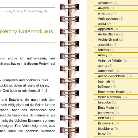
altbooken
(1)
Alwych
(1)
tizhefte
,
Online
,
Online-Shop
,
Shop
amarcord
(1)
Anthropologie
(1)
apica
(2)
Appointed
(2)
 Sketchy Notebook aus
Arche Blancs
(1)
Archie Grand
(1)
arsedition
(1)
artemis
(1)
Arwey
(10)
book
wurde ich aufmerksam, weil
Astier de Villatte
(1)
och was hat es mit diesem Projekt auf
atoma
(3)
Authentics
(2)
Avery Zweckform
(16)
ok, templates and bookmark ruler.
basmati
(2)
ckly jot down all sorts of ideas,
be2ween
(1)
n. One book to rule them all. […]
Beechmore Books
(1)
Berlin Notebook
(1)
n und Entwürfe, die man nach dem
bespoke
(1)
sich völlig plan und die Seiten lassen
Best Made
(1)
ennen. Aber das Besondere sind
betonware
(1)
gt und die besondere Grundmuster als
Betzold
(2)
 nicht die üblichen Einlagen, sondern
Bindewerk
(7)
bdesigner. Das Video zeigt euch, was
blockberg
(3)
 euch auch die spezielle Webseite
bluuz
(2)