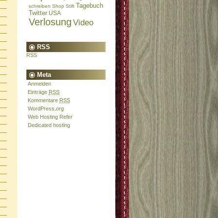
Tagebuch
schreiben
Shop
Stift
Twitter
USA
Verlosung
Video
RSS
RSS
Meta
Anmelden
Einträge
RSS
Kommentare
RSS
WordPress.org
Web Hosting Refer
Dedicated hosting