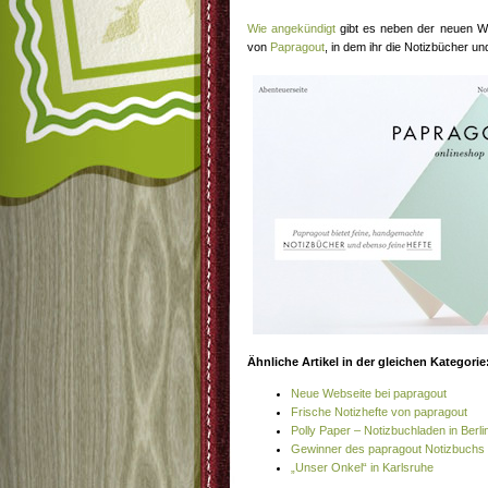
Wie angekündigt
gibt es neben der neuen W
von
Papragout
, in dem ihr die Notizbücher un
Ähnliche Artikel in der gleichen Kategorie
Neue Webseite bei papragout
Frische Notizhefte von papragout
Polly Paper – Notizbuchladen in Berlin
Gewinner des papragout Notizbuchs
„Unser Onkel“ in Karlsruhe