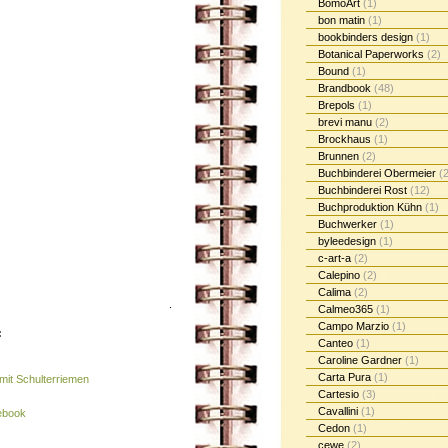
BomoArt
(1)
bon matin
(1)
bookbinders design
(1)
Botanical Paperworks
(2)
Bound
(1)
Brandbook
(48)
Brepols
(1)
brevi manu
(2)
Brockhaus
(1)
Brunnen
(2)
Buchbinderei Obermeier
(2
Buchbinderei Rost
(12)
Buchproduktion Kühn
(1)
Buchwerker
(1)
byleedesign
(1)
c-art-a
(2)
Calepino
(2)
Calima
(2)
.
Calmeo365
(1)
Campo Marzio
(1)
:
Canteo
(1)
Caroline Gardner
(1)
Carta Pura
(1)
 mit Schulterriemen
Cartesio
(3)
Cavallini
(1)
tebook
Cedon
(1)
cewe
(2)