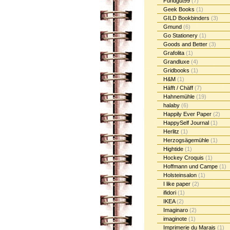
Fundgut99
(7)
Geek Books
(1)
GILD Bookbinders
(3)
Gmund
(6)
Go Stationery
(1)
Goods and Better
(3)
Grafolita
(1)
Grandluxe
(4)
Gridbooks
(1)
H&M
(1)
Häfft / Chäff
(7)
Hahnemühle
(19)
halaby
(6)
Happily Ever Paper
(2)
HappySelf Journal
(1)
Herlitz
(1)
Herzogsägemühle
(1)
Hightide
(1)
Hockey Croquis
(1)
Hoffmann und Campe
(1)
Holsteinsalon
(1)
I like paper
(2)
ifidori
(1)
IKEA
(2)
Imaginaro
(2)
imaginote
(1)
Imprimerie du Marais
(1)