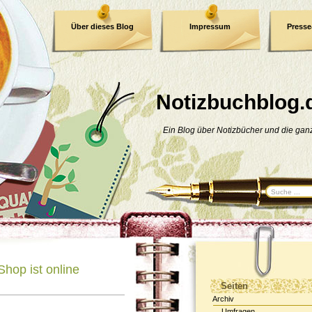
Über dieses Blog
Impressum
Press
E-Book
Datenschutzerklärung
Notizbuchblog.
Ein Blog über Notizbücher und die ga
hop ist online
Seiten
Archiv
Umfragen