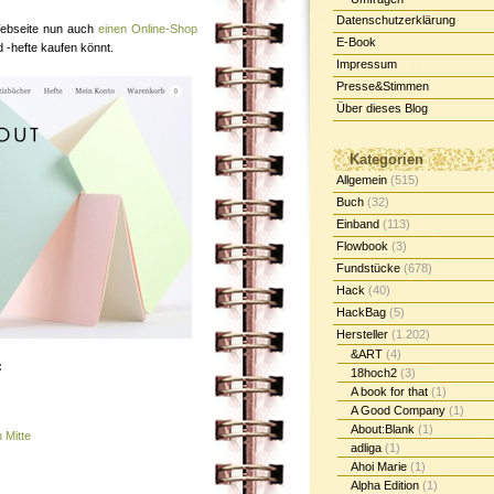
Datenschutzerklärung
ebseite nun auch
einen Online-Shop
E-Book
d -hefte kaufen könnt.
Impressum
Presse&Stimmen
Über dieses Blog
Kategorien
Allgemein
(515)
Buch
(32)
Einband
(113)
Flowbook
(3)
Fundstücke
(678)
Hack
(40)
HackBag
(5)
Hersteller
(1.202)
&ART
(4)
:
18hoch2
(3)
A book for that
(1)
A Good Company
(1)
About:Blank
(1)
 Mitte
adliga
(1)
Ahoi Marie
(1)
Alpha Edition
(1)