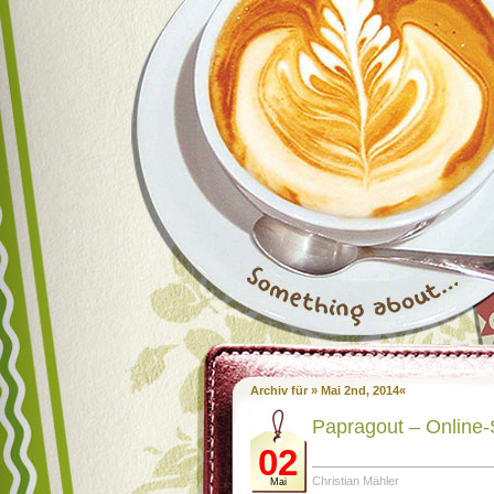
Archiv für » Mai 2nd, 2014«
Papragout – Online-S
02
Christian Mähler
Mai