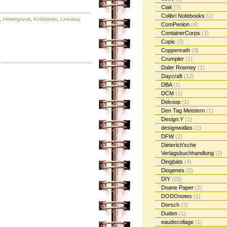
Ciak
(7)
Colibri Notebooks
(1)
,
Hintergrund
,
Kickstarter
,
Lineatur
,
ComPenion
(4)
ContainerCorps
(1)
Copic
(3)
Coppenrath
(3)
Crumpler
(1)
Daler Rowney
(1)
Daycraft
(12)
DBA
(1)
DCM
(1)
Dekoop
(1)
Den Tag Meistern
(1)
Design.Y
(1)
designwallas
(1)
DFW
(2)
Dieterich'sche
Verlagsbuchhandlung
(2)
Dingbats
(4)
Diogenes
(2)
DIY
(22)
Doane Paper
(1)
DODOnotes
(1)
Dorsch
(3)
Duden
(1)
eaudecollage
(1)