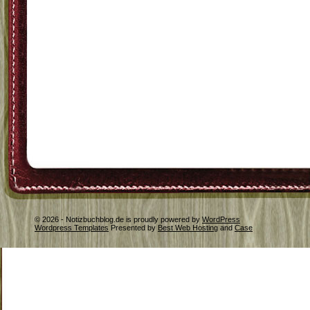
© 2026 - Notizbuchblog.de is proudly powered by
WordPress
Wordpress Templates
Presented by
Best Web Hosting
and
Case