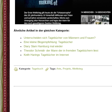
Ähnliche Artikel in der gleichen Kategorie:
Unterscheiden sich Tagebücher von Männern und Frauen?
Eine kleine Blogempfehlung: Tagebücher
Diary Slam Hamburg mal wieder
Theodor Schmidt- der Mann der in fremden Tagebüchern liest
Keith Harings Tagebücher im Internet
Kategorie:
Tagebuch
Tags:
Arte
,
Projekt
,
Weltkrieg