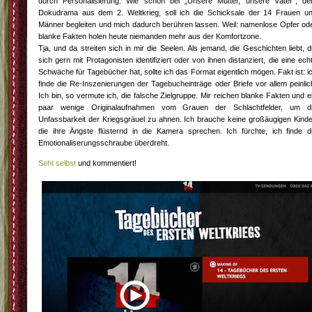
durch Personalisierung. Wie schon bei „Unsere Mütter, unsere Väter“, d
Dokudrama aus dem 2. Weltkrieg, soll ich die Schicksale der 14 Frauen u
Männer begleiten und mich dadurch berühren lassen. Weil: namenlose Opfer od
blanke Fakten holen heute niemanden mehr aus der Komfortzone.
Tja, und da streiten sich in mir die Seelen. Als jemand, die Geschichten liebt, d
sich gern mit Protagonisten identifiziert oder von ihnen distanziert, die eine ech
Schwäche für Tagebücher hat, sollte ich das Format eigentlich mögen. Fakt ist: i
finde die Re-Inszenierungen der Tagebucheinträge oder Briefe vor allem peinlic
Ich bin, so vermute ich, die falsche Zielgruppe. Mir reichen blanke Fakten und e
paar wenige Originalaufnahmen vom Grauen der Schlachtfelder, um d
Unfassbarkeit der Kriegsgräuel zu ahnen. Ich brauche keine großäugigen Kinde
die ihre Ängste flüsternd in die Kamera sprechen. Ich fürchte, ich finde d
Emotionaliserungsschraube überdreht.
Seht selbst
und kommentiert!