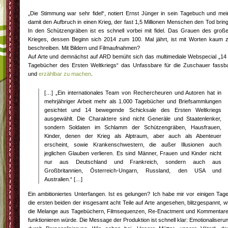
„Die Stimmung war sehr fidel“, notiert Ernst Jünger in sein Tagebuch und mei
damit den Aufbruch in einen Krieg, der fast 1,5 Millionen Menschen den Tod bring
In den Schützengräben ist es schnell vorbei mit fidel. Das Grauen des groß
Krieges, dessen Beginn sich 2014 zum 100. Mal jährt, ist mit Worten kaum 
beschreiben. Mit Bildern und Filmaufnahmen?
Auf Arte und demnächst auf ARD bemüht sich das multimediale Webspecial „14
Tagebücher des Ersten Weltkriegs“ das Unfassbare für die Zuschauer fassb
und
erzählbar zu machen
.
[…] „Ein internationales Team von Rechercheuren und Autoren hat in
mehrjähriger Arbeit mehr als 1.000 Tagebücher und Briefsammlungen
gesichtet und 14 bewegende Schicksale des Ersten Weltkriegs
ausgewählt. Die Charaktere sind nicht Generäle und Staatenlenker,
sondern Soldaten im Schlamm der Schützengräben, Hausfrauen,
Kinder, denen der Krieg als Alptraum, aber auch als Abenteuer
erscheint, sowie Krankenschwestern, die außer Illusionen auch
jeglichen Glauben verlieren. Es sind Männer, Frauen und Kinder nicht
nur aus Deutschland und Frankreich, sondern auch aus
Großbritannien, Österreich-Ungarn, Russland, den USA und
Australien.“ […]
Ein ambitioniertes Unterfangen. Ist es gelungen? Ich habe mir vor einigen Tag
die ersten beiden der insgesamt acht Teile auf Arte angesehen, blitzgespannt, w
die Melange aus Tagebüchern, Filmsequenzen, Re-Enactment und Kommentar
funktionieren würde. Die Message der Produktion ist schnell klar: Emotionaliseru