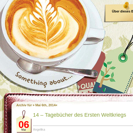
Über dieses 
E-Book
Archiv für » Mai 6th, 2014«
14 – Tagebücher des Ersten Weltkriegs
06
Angelika
Mai