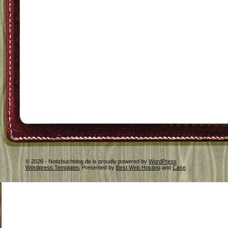
© 2026 - Notizbuchblog.de is proudly powered by
WordPress
Wordpress Templates
Presented by
Best Web Hosting
and
Case