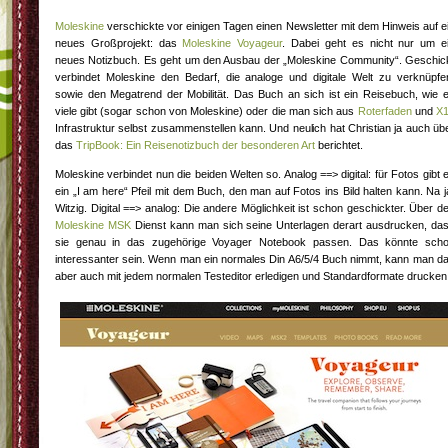
Moleskine
verschickte vor einigen Tagen einen Newsletter mit dem Hinweis auf e
neues Großprojekt: das
Moleskine Voyageur
. Dabei geht es nicht nur um e
neues Notizbuch. Es geht um den Ausbau der „Moleskine Community“. Geschic
verbindet Moleskine den Bedarf, die analoge und digitale Welt zu verknüpfe
sowie den Megatrend der Mobilität. Das Buch an sich ist ein Reisebuch, wie 
viele gibt (sogar schon von Moleskine) oder die man sich aus
Roterfaden
und
X
Infrastruktur selbst zusammenstellen kann. Und neulich hat Christian ja auch üb
das
TripBook: Ein Reisenotizbuch der besonderen Art
berichtet.
Moleskine verbindet nun die beiden Welten so. Analog ==> digital: für Fotos gibt 
ein „I am here“ Pfeil mit dem Buch, den man auf Fotos ins Bild halten kann. Na j
Witzig. Digital ==> analog: Die andere Möglichkeit ist schon geschickter. Über d
Moleskine MSK
Dienst kann man sich seine Unterlagen derart ausdrucken, da
sie genau in das zugehörige Voyager Notebook passen. Das könnte sch
interessanter sein. Wenn man ein normales Din A6/5/4 Buch nimmt, kann man d
aber auch mit jedem normalen Testeditor erledigen und Standardformate drucken