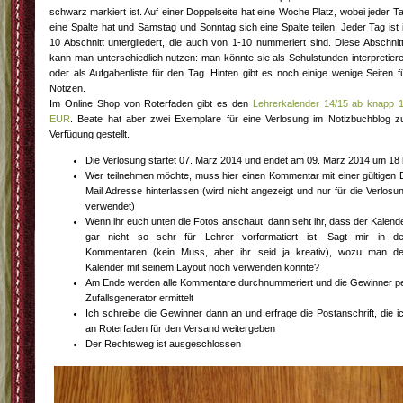
schwarz markiert ist. Auf einer Doppelseite hat eine Woche Platz, wobei jeder T
eine Spalte hat und Samstag und Sonntag sich eine Spalte teilen. Jeder Tag ist 
10 Abschnitt untergliedert, die auch von 1-10 nummeriert sind. Diese Abschnit
kann man unterschiedlich nutzen: man könnte sie als Schulstunden interpretier
oder als Aufgabenliste für den Tag. Hinten gibt es noch einige wenige Seiten f
Notizen.
Im Online Shop von Roterfaden gibt es den
Lehrerkalender 14/15 ab knapp 
EUR
. Beate hat aber zwei Exemplare für eine Verlosung im Notizbuchblog z
Verfügung gestellt.
Die Verlosung startet 07. März 2014 und endet am 09. März 2014 um 18 
Wer teilnehmen möchte, muss hier einen Kommentar mit einer gültigen 
Mail Adresse hinterlassen (wird nicht angezeigt und nur für die Verlosu
verwendet)
Wenn ihr euch unten die Fotos anschaut, dann seht ihr, dass der Kalend
gar nicht so sehr für Lehrer vorformatiert ist. Sagt mir in d
Kommentaren (kein Muss, aber ihr seid ja kreativ), wozu man d
Kalender mit seinem Layout noch verwenden könnte?
Am Ende werden alle Kommentare durchnummeriert und die Gewinner p
Zufallsgenerator ermittelt
Ich schreibe die Gewinner dann an und erfrage die Postanschrift, die i
an Roterfaden für den Versand weitergeben
Der Rechtsweg ist ausgeschlossen