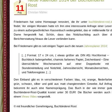
Neue Kalender 2014 der Buchbinderei
Rost
11
Christian Mähler
Aug.
Friedemann hat seine Homepage renoviert, die ihr unter
buchbinderei-rost.
findet. Vor einigen Monaten hatte ich ihm eine interessante Anfrage einer Leser
zu einem außergewöhnlichen Kassenbuch weitergeleitet, das er mittlerweile für d
Dame hergestellt hat. Schön, dass das Notizbuchblog auch über d
Berichterstattung hinaus die Leser verbinden kann.
Bei Friedemann gibt es seit einigen Tagen auch die neuen
Jahresplaner 2014
:
[…] Format: 17 x 24 cm, ( etwas größer als DIN A5) Hochformat –
Buchblock fadengeheftet, chamois farbenes Papier, Zeichenband – Eine
übersichtliche Wochenansicht auf einer Doppelseite mit
Stundeneinteilung und Notizfeld, Jahresübersicht, Monatsübersichten,
und Telefonregister. […]
Den Einband gibt es in verschiedenen Farben: blau, rot, orange, fliederfarbe
grün, schwarz, silber und gold aus matt changierendem Gewebe. Auf Anfra
bekommt ihr auch eine Namensprägung. Das Buch in der wie immer gut
Buchbinderei-Rost-Qualität kostet unter 30 EUR! Die Bücher werden auch 
einem
Vimeo Video
vorgestellt.
© mit freundlicher Genehmigung, Buchbinderei Rost