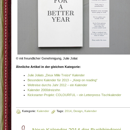
© mit freundlicher Genehmigung, Julie Joliat
Ähnliche Artikel in der gleichen Kategorie:
Julie Joliats „Deux Mille Treize“ Kalender
Besondere Kalender für 2013 – „Keep on reading“
Weltreise durchs Jahr 2012 – ein Kalender
Kalender 2000dreizehn
Kickstarter-Projekt: COLOURFUL – ein Letterpress Tischkalender
Kategorie:
Kalender
Tags:
2014
,
Design
,
Kalender