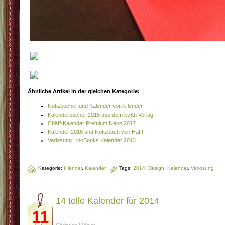
Ähnliche Artikel in der gleichen Kategorie:
Notizbücher und Kalender von k lender
Kalenderbücher 2015 aus dem kv&h Verlag
Chäff-Kalender Premium Neon 2017
Kalender 2016 und Notizbuch von Häfft
Verlosung LinoBooks Kalender 2013
Kategorie:
k lender
,
Kalender
Tags:
2014
,
Design
,
Kalender
,
Verlosung
14 tolle Kalender für 2014
11