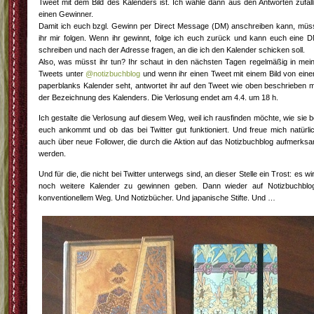
Tweet mit dem Bild des Kalenders ist. Ich wähle dann aus den Antworten zufäll
einen Gewinner.
Damit ich euch bzgl. Gewinn per Direct Message (DM) anschreiben kann, müs
ihr mir folgen. Wenn ihr gewinnt, folge ich euch zurück und kann euch eine 
schreiben und nach der Adresse fragen, an die ich den Kalender schicken soll.
Also, was müsst ihr tun? Ihr schaut in den nächsten Tagen regelmäßig in mei
Tweets unter
@notizbuchblog
und wenn ihr einen Tweet mit einem Bild von ein
paperblanks Kalender seht, antwortet ihr auf den Tweet wie oben beschrieben m
der Bezeichnung des Kalenders. Die Verlosung endet am 4.4. um 18 h.
Ich gestalte die Verlosung auf diesem Weg, weil ich rausfinden möchte, wie sie b
euch ankommt und ob das bei Twitter gut funktioniert. Und freue mich natürli
auch über neue Follower, die durch die Aktion auf das Notizbuchblog aufmerks
werden.
Und für die, die nicht bei Twitter unterwegs sind, an dieser Stelle ein Trost: es wi
noch weitere Kalender zu gewinnen geben. Dann wieder auf Notizbuchblo
konventionellem Weg. Und Notizbücher. Und japanische Stifte. Und …