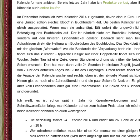
Kalenderformate anbietet. Bereits letztes Jahr habe ich
Produkte verlost
, aber i
könnt sie auch
online kaufen
.
Im Dezember bekam ich zwei Kalender 2014 zugesandt, davon eine in Grau u
eine „limited edition electric blood“ in leuchtendem Rot. Die beiden Kalender si
gleich ausgestattet: Wenn man sie aufschlägt, fällt sofort die ungewöhnlic
Befestigung des Buchblocks auf. Der ist nämlich nicht am Buchrück befestig
sondern auf den hinteren Einbanddeckel geklebt. Dadurch sieht man be
Aufschlagen direkt die Heftung am Buchrücken des Buchblocks. Das Deckblatt i
mit der gleichen „Wortwolke“ wie die Banderole der Verpackung bedruckt. Inn
findet sich das k lender – typische Design: auf einer Doppelseite findet sich ei
Woche. Jeder Tag ist eine Zeile, deren Stundeneinordnung sich über die beid
Seiten erstreckt. Dort hat man dann volle 24 Stunden im direkten Zugriff, jewei
von 7 Uhr des aktuellen Tages bis 6 Uhr des Folgetages. Unten rechts findet si
die Angabe der Kalenderwoche und rechts oben ist der aktuelle Monat sichtba
Hinten gibt es noch eine Jahresübersicht und ein paar Seiten für Notizen. Es gi
aber kein Lesebändchen oder gar eine Froschtasche. Die Ecken des k lende
sind gerundet.
Ich weiß, es ist schon spät im Jahr für Kalenderverlosungen und 
Schreibwarenläden kriegt man Kalender schon zum halben Preis, aber ich möch
beide Kalender dennoch an euch weitergeben.
Die Verlosung startet 24. Februar 2014 und endet am 26. Februar 20
um 18 h
Wer teilnehmen möchte, muss hier einen Kommentar mit einer gültigen 
Mail Adresse hinterlassen (wird nicht angezeigt und nur für die Verlosu