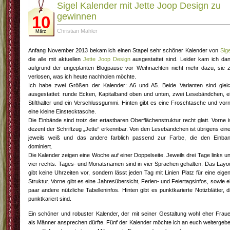
Sigel Kalender mit Jette Joop Design zu
gewinnen
10
Christian Mähler
März
Anfang November 2013 bekam ich einen Stapel sehr schöner Kalender von
Sige
die alle mit aktuellen
Jette Joop Design
ausgestattet sind. Leider kam ich da
aufgrund der ungeplanten Blogpause vor Weihnachten nicht mehr dazu, sie 
verlosen, was ich heute nachholen möchte.
Ich habe zwei Größen der Kalender: A6 und A5. Beide Varianten sind glei
ausgestattet: runde Ecken, Kapitalband oben und unten, zwei Lesebändchen, e
Stifthalter und ein Verschlussgummi. Hinten gibt es eine Froschtasche und vor
eine kleine Einstecktasche.
Die Einbände sind trotz der ertastbaren Oberflächenstruktur recht glatt. Vorne i
dezent der Schriftzug „Jette“ erkennbar. Von den Lesebändchen ist übrigens ein
jeweils weiß und das andere farblich passend zur Farbe, die den Einba
dominiert.
Die Kalender zeigen eine Woche auf einer Doppelseite. Jeweils drei Tage links u
vier rechts. Tages- und Monatsnamen sind in vier Sprachen gehalten. Das Layo
gibt keine Uhrzeiten vor, sondern lässt jeden Tag mit Linien Platz für eine eige
Struktur. Vorne gibt es eine Jahresübersicht, Ferien- und Feiertagsinfos, sowie e
paar andere nützliche Tabelleninfos. Hinten gibt es punktkarierte Notizblätter, d
punktkariert sind.
Ein schöner und robuster Kalender, der mit seiner Gestaltung wohl eher Frau
als Männer ansprechen dürfte. Fünf der Kalender möchte ich an euch weitergeb