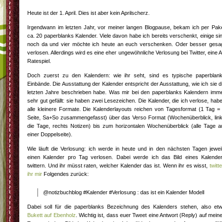
Heute ist der 1. April. Dies ist aber kein Aprilscherz.
Irgendwann im letzten Jahr, vor meiner langen Blogpause, bekam ich per Pak
ca. 20 paperblanks Kalender. Viele davon habe ich bereits verschenkt, einige si
noch da und vier möchte ich heute an euch verschenken. Oder besser gesa
verlosen. Allerdings wird es eine eher ungewöhnliche Verlosung bei Twitter, eine A
Ratespiel.
Doch zuerst zu den Kalendern: wie ihr seht, sind es typische paperblan
Einbände. Die Ausstattung der Kalender entspricht der Ausstattung, wie ich sie d
letzten Jahre beschrieben habe. Was mir bei den paperblanks Kalendern imm
sehr gut gefällt: sie haben zwei Lesezeichen. Die Kalender, die ich verlose, hab
alle kleinere Formate. Die Kalenderlayouts reichen von Tagesformat (1 Tag =
Seite, Sa+So zusammengefasst) über das Verso Format (Wochenüberblick, lin
die Tage, rechts Notizen) bis zum horizontalen Wochenüberblick (alle Tage a
einer Doppelseite).
Wie läuft die Verlosung: ich werde in heute und in den nächsten Tagen jewei
einen Kalender pro Tag verlosen. Dabei werde ich das Bild eines Kalende
twittern. Und ihr müsst raten, welcher Kalender das ist. Wenn ihr es wisst,
twitte
ihr mir
Folgendes zurück:
@notizbuchblog #Kalender #Verlosung : das ist ein Kalender Modell
Dabei soll
für die paperblanks Bezeichnung des Kalenders stehen, also et
Bukett auf Ebenholz
. Wichtig ist, dass euer Tweet eine Antwort (Reply) auf mein