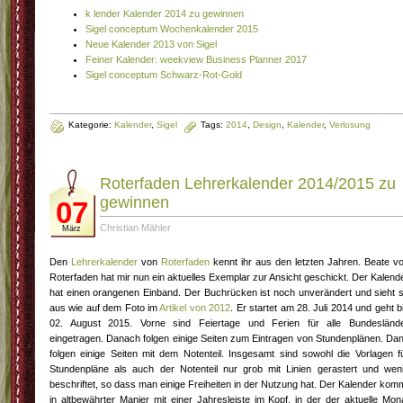
k lender Kalender 2014 zu gewinnen
Sigel conceptum Wochenkalender 2015
Neue Kalender 2013 von Sigel
Feiner Kalender: weekview Business Planner 2017
Sigel conceptum Schwarz-Rot-Gold
Kategorie:
Kalender
,
Sigel
Tags:
2014
,
Design
,
Kalender
,
Verlosung
Roterfaden Lehrerkalender 2014/2015 zu
gewinnen
07
Christian Mähler
März
Den
Lehrerkalender
von
Roterfaden
kennt ihr aus den letzten Jahren. Beate v
Roterfaden hat mir nun ein aktuelles Exemplar zur Ansicht geschickt. Der Kalend
hat einen orangenen Einband. Der Buchrücken ist noch unverändert und sieht 
aus wie auf dem Foto im
Artikel von 2012
. Er startet am 28. Juli 2014 und geht b
02. August 2015. Vorne sind Feiertage und Ferien für alle Bundesländ
eingetragen. Danach folgen einige Seiten zum Eintragen von Stundenplänen. Da
folgen einige Seiten mit dem Notenteil. Insgesamt sind sowohl die Vorlagen f
Stundenpläne als auch der Notenteil nur grob mit Linien gerastert und wen
beschriftet, so dass man einige Freiheiten in der Nutzung hat. Der Kalender kom
in altbewährter Manier mit einer Jahresleiste im Kopf, in der der aktuelle Mon