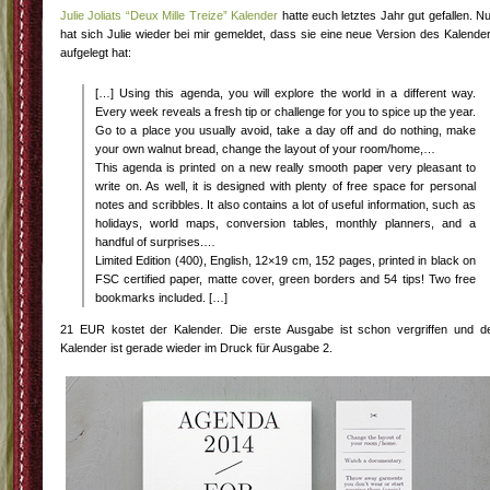
Julie Joliats “Deux Mille Treize” Kalender
hatte euch letztes Jahr gut gefallen. N
hat sich Julie wieder bei mir gemeldet, dass sie eine neue Version des Kalende
aufgelegt hat:
[…] Using this agenda, you will explore the world in a different way.
Every week reveals a fresh tip or challenge for you to spice up the year.
Go to a place you usually avoid, take a day off and do nothing, make
your own walnut bread, change the layout of your room/home,…
This agenda is printed on a new really smooth paper very pleasant to
write on. As well, it is designed with plenty of free space for personal
notes and scribbles. It also contains a lot of useful information, such as
holidays, world maps, conversion tables, monthly planners, and a
handful of surprises.…
Limited Edition (400), English, 12×19 cm, 152 pages, printed in black on
FSC certified paper, matte cover, green borders and 54 tips! Two free
bookmarks included. […]
21 EUR kostet der Kalender. Die erste Ausgabe ist schon vergriffen und d
Kalender ist gerade wieder im Druck für Ausgabe 2.