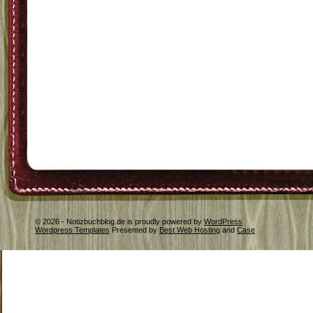
© 2026 - Notizbuchblog.de is proudly powered by
WordPress
Wordpress Templates
Presented by
Best Web Hosting
and
Case