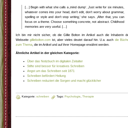
[…] Begin with what she calls a ‚mind dump‘. ‚Just write for six minutes,
whatever comes into your head, don’t edit, don’t worry about grammar,
spelling or style and don’t stop writing,‘ she says. ‚After that, you can
focus on a theme. Choose something concrete, not abstract. Childhood
memories are very useful. […]
Ich bin mir nicht sicher, ob die Gillie Bolton im Artikel auch die Inhaberin d
Webseite
gilliebolton.com
ist, aber vieles deutet darauf hin. U.a. auch
die Büch
zum Thema
, die im Artikel und auf ihrer Homepage erwähnt werden.
Ähnliche Artikel in der gleichen Kategorie:
Über das Notizbuch im digitalen Zeitalter
Stifte sind besser für kreatives Schreiben
Angst um das Schreiben seit 1871
Schreiben befördert Heilung
Schreiben reduziert die Sorgen und macht glücklicher
Kategorie:
schreiben
Tags:
Psychologie
,
Therapie