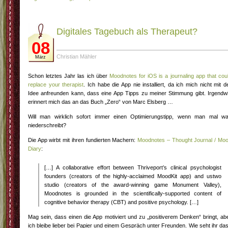
Digitales Tagebuch als Therapeut?
08
Christian Mähler
März
Schon letztes Jahr las ich über
Moodnotes for iOS is a journaling app that cou
replace your therapist
. Ich habe die App nie installiert, da ich mich nicht mit d
Idee anfreunden kann, dass eine App Tipps zu meiner Stimmung gibt. Irgendw
erinnert mich das an das Buch „Zero“ von Marc Elsberg …
Will man wirklich sofort immer einen Optimierungstipp, wenn man mal w
niederschreibt?
Die App wirbt mit ihren fundierten Machern:
Moodnotes – Thought Journal / Mo
Diary
:
[…] A collaborative effort between Thriveport’s clinical psychologist
founders (creators of the highly-acclaimed MoodKit app) and ustwo
studio (creators of the award-winning game Monument Valley),
Moodnotes is grounded in the scientifically-supported content of
cognitive behavior therapy (CBT) and positive psychology. […]
Mag sein, dass einen die App motiviert und zu „positiverem Denken“ bringt, ab
ich bleibe lieber bei Papier und einem Gespräch unter Freunden. Wie seht ihr da