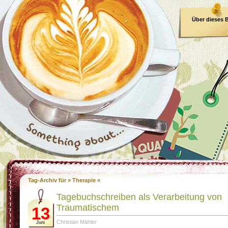
Über dieses 
E-Book
Tag-Archiv für » Therapie «
Tagebuchschreiben als Verarbeitung von
Traumatischem
13
Christian Mähler
Juni