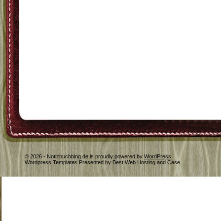
© 2026 - Notizbuchblog.de is proudly powered by
WordPress
Wordpress Templates
Presented by
Best Web Hosting
and
Case