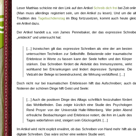
Leser Matthias schickte mir den Link auf den Artikel
Schreib dich frei
bei Zeit onli
(Man muss allerdings registriert sein, um den Artikel zu lesen). Und um die al
Tradition des
Tagebuchdienstag
im Blog fortzusetzen, kommt auch heute glei
ein Artikel dazu.
Der Artikel handelt u.a. von James Pennebaker, der das expressive Schreib
„entdeckt“ und untersucht hat:
[…] Inzwischen gilt das expressive Schreiben als eine der am besten
untersuchten Techniken zur Selbsthilfe. Belastende oder traumatische
Erlebnisse in Worte zu fassen kann der Seele helfen und den Körper
stärken. Das Schreiben fördert die Aktivität des Immunsystems, wirkt
wohltuend bei Erkrankungen und lindert depressive Symptome. Die
Vielzahl der Belege ist beeindruckend, die Wirkung verblüffend. […]
Doch nicht nur bei traumatischen Erlebnissen hilft das Aufschreiben; auch d
Notieren der schönen Dinge hilft Geist und Seele:
[…] Auch die positiven Dinge des Alltags schriftlich festzuhalten fördert
das Wohlbefinden. Das zeigte kürzlich eine Studie des Psychologen
René Proyer von der Universität Halle-Wittenberg. Wer jeden Abend
erfreuliche Beobachtungen und Erlebnisse notiert, die ihm im Laufe des
Tages widerfahren sind, steigert sein Glücksgefühl. […]
Im Artikel wird nicht explizit erwähnt, ob das Schreiben von Hand mehr hilft als d
digitale Schreiben. Das wäre sicher eine weitere Studie wert.