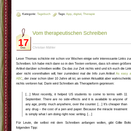
Kategorie:
Tagebuch
Tags:
App
,
digital
,
Therapie
Vom therapeutischen Schreiben
17
Christian Mähler
Dez.
Leser Thomas schickte mir schon vor Wochen einige sehr interessante Links z
Schreiben. Ich habe mich dann so in den Texten verloren, dass ich einen größer
Artikel darüber schreiben wollte. Da das zur Zeit nichts wird und ich euch die Lin
aber nicht vorenthalten will, hier zumindest mal die Info zum Artikel
As easy 
ABC
, der zwar schon über 10 Jahre alt ist, an seiner Aktualität aber wahrscheinli
nichts verloren hat. Darin wird Schreiben als Therapieform gepriesen:
[…] Most recently, it helped US students to come to terms with 11
September. There are no side-effects and it is available to anyone of
any age, pretty much anywhere, over the counter. […] It’s cheaper than
any drug – the cost of a pen and paper. Because the miracle treatment
is simply what I am doing right now: writing. […]
Für Leute, die selbst mit dem Schreiben anfangen wollen, gibt Gillie Bolt
folgenden Tipp: