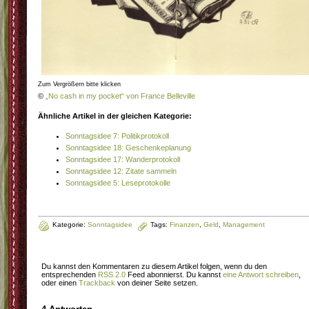
Zum Vergrößern bitte klicken
©
„No cash in my pocket“ von France Belleville
Ähnliche Artikel in der gleichen Kategorie:
Sonntagsidee 7: Politikprotokoll
Sonntagsidee 18: Geschenkeplanung
Sonntagsidee 17: Wanderprotokoll
Sonntagsidee 12: Zitate sammeln
Sonntagsidee 5: Leseprotokolle
Kategorie:
Sonntagsidee
Tags:
Finanzen
,
Geld
,
Management
Du kannst den Kommentaren zu diesem Artikel folgen, wenn du den
entsprechenden
RSS 2.0
Feed abonnierst. Du kannst
eine Antwort schreiben
,
oder einen
Trackback
von deiner Seite setzen.