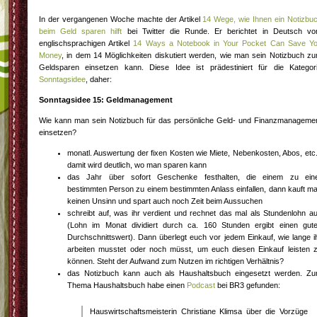
In der vergangenen Woche machte der Artikel
14 Wege, wie Ihnen ein Notizbu
beim Geld sparen hilft
bei Twitter die Runde. Er berichtet in Deutsch v
englischsprachigen Artikel
14 Ways a Notebook in Your Pocket Can Save Y
Money
, in dem 14 Möglichkeiten diskutiert werden, wie man sein Notizbuch z
Geldsparen einsetzen kann. Diese Idee ist prädestiniert für die Kategor
Sonntagsidee
, daher:
Sonntagsidee 15: Geldmanagement
Wie kann man sein Notizbuch für das persönliche Geld- und Finanzmanageme
einsetzen?
monatl. Auswertung der fixen Kosten wie Miete, Nebenkosten, Abos, etc.
damit wird deutlich, wo man sparen kann
das Jahr über sofort Geschenke festhalten, die einem zu ein
bestimmten Person zu einem bestimmten Anlass einfallen, dann kauft m
keinen Unsinn und spart auch noch Zeit beim Aussuchen
schreibt auf, was ihr verdient und rechnet das mal als Stundenlohn a
(Lohn im Monat dividiert durch ca. 160 Stunden ergibt einen gut
Durchschnittswert). Dann überlegt euch vor jedem Einkauf, wie lange i
arbeiten musstet oder noch müsst, um euch diesen Einkauf leisten 
können. Steht der Aufwand zum Nutzen im richtigen Verhältnis?
das Notizbuch kann auch als Haushaltsbuch eingesetzt werden. Z
Thema Haushaltsbuch habe einen
Podcast
bei BR3 gefunden:
Hauswirtschaftsmeisterin Christiane Klimsa über die Vorzüge