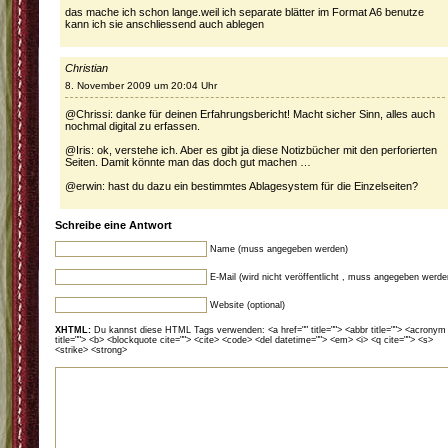
das mache ich schon lange.weil ich separate blätter im Format A6 benutze
kann ich sie anschliessend auch ablegen
Christian
8. November 2009 um 20:04 Uhr
@Chrissi: danke für deinen Erfahrungsbericht! Macht sicher Sinn, alles auch
nochmal digital zu erfassen.
@Iris: ok, verstehe ich. Aber es gibt ja diese Notizbücher mit den perforierten
Seiten. Damit könnte man das doch gut machen …
@erwin: hast du dazu ein bestimmtes Ablagesystem für die Einzelseiten?
Schreibe eine Antwort
Name (muss angegeben werden)
E-Mail (wird nicht veröffentlicht , muss angegeben werde
Website (optional)
XHTML:
Du kannst diese HTML Tags verwenden: <a href="" title=""> <abbr title=""> <acronym
title=""> <b> <blockquote cite=""> <cite> <code> <del datetime=""> <em> <i> <q cite=""> <s>
<strike> <strong>