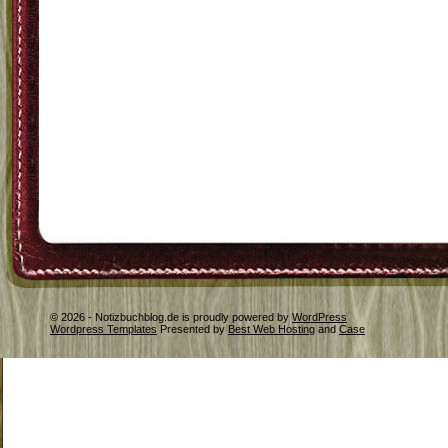
© 2026 - Notizbuchblog.de is proudly powered by
WordPress
Wordpress Templates
Presented by
Best Web Hosting
and
Case