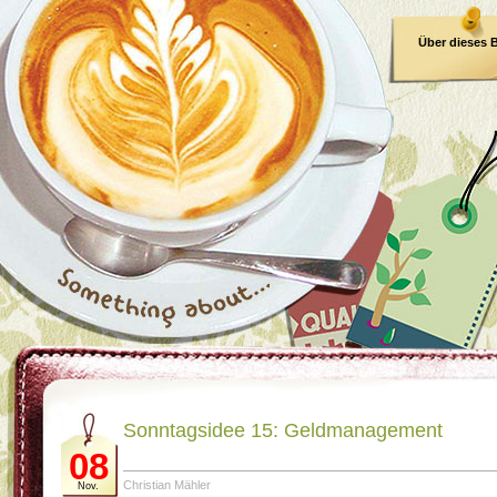
Über dieses 
E-Book
Sonntagsidee 15: Geldmanagement
08
Christian Mähler
Nov.