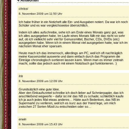
4 Antworten
chrissi
8. November 2009 um 11:50 Uhr
Ich habe früher in ein Notizheft alle Ein- und Ausgaben notiert. Da war ich noch
Schüler und es war vergleichsweise übersichtlich.
Indem ich alles aufschreibe, sehe ich am Ende eines Monats ganz gut, was
ich alles ausgegeben habe. Im Laufe eines Monats fällt mir das nicht so sehr
auf, ob ich vielleicht sehr viel für Genussmittel, Bücher, CDs, DVDs (etc)
ausgegeben habe. Wenn ich in einem Monat viel ausgegeben hatte, war ich im
nächsten Monat eher sparsam.
Heute mach ich das immernoch, allerdings am PC, weil ich oft nachträglich
meine Kassenzettel auswerte und dann einfach durch das Programm die
Einträge chronologisch sortieren lassen kann. Wenn man es immer zeitnah
macht, sollte das jedoch auch mit einem Notizbuch gut funktionieren. :)
Iris
8. November 2009 um 12:09 Uhr
Grundsätzlich eine gute Idee.
Aber den Einkaufszettel schreibe ich doch lieber auf Schmierpapier, das ich
anschließend wegwerfe – dafür ist mir das NB zu schade; schließlich kaufe
ich ja auch jedes Mal etwas anderes… Hätte auch Bedenken, das NB im
Supermarkt zu verlieren, weil ich es kurz aus der Hand lege, um mich
zwischen 27 Sorten Müsli zu entscheiden oder so…
erwin
8. November 2009 um 15:43 Uhr