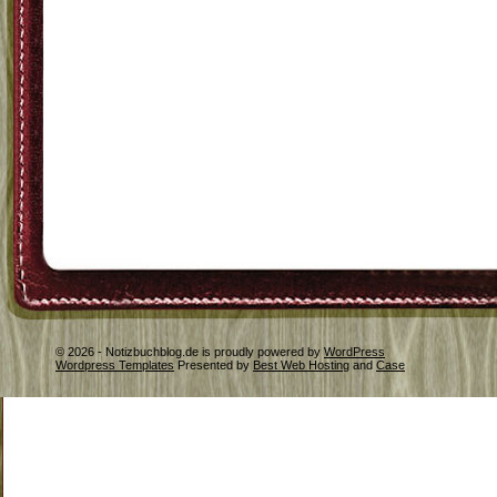
© 2026 - Notizbuchblog.de is proudly powered by
WordPress
Wordpress Templates
Presented by
Best Web Hosting
and
Case