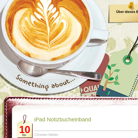
Über dieses 
E-Book
iPad Notizbucheinband
10
Christian Mähler
Apr.