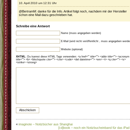
10. April 2010 um 12:31 Uhr
@BertramM: danke für die Info. Artikel folgt noch, nachdem mir der Hersteller
schon eine Mail dazu geschrieben hat.
Schreibe eine Antwort
Name (muss angegeben werden)
E-Mail (wird nicht veröffentlicht , muss angegeben werde
Website (optional)
XHTML:
Du kannst diese HTML Tags verwenden: <a href="" title=""> <abbr title=""> <acronym
title=""> <b> <blockquote cite=""> <cite> <code> <del datetime=""> <em> <i> <q cite=""> <s>
<strike> <strong>
«
imaginote – Notizbücher aus Shanghai
[i:d]book – noch ein Notizbucheinband für das iPad