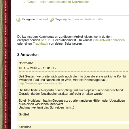
Grove – edler Ledereinband für Notizbücher
Kategorie:
Einband
Tags:
Apple
,
Bambus
,
Imitation
,
iPad
Du kannst den Kommentaren zu diesem Artikel folgen, wenn du den
entsprechenden
RSS 2.0
Feed abonnierst. Du kannst
eine Antwort schreiben
,
oder einen
Trackback
von deiner Seite setzen.
2 Antworten
BertramM
10. April 2010 um 10:01 Uhr
Seit Gestern verbreitet sich wohl auch die Info über die erste wirkliche Kombi
zwischen iPad und Notizbuch im Web. Hier die Homepage dazu:
http://www.mcg-innovations.de/
Die Idee finde ich eigentlich sehr pfiffig und auch optisch sehr ansprechend.
Gerade, da der Notizbuchcharakter aufrecht erhalten wurde.
So ein Notizbuch hat im Gegensatz zu allen anderen Hüllen oder Überzügen
auch einen wirklichen Mehrwert.
Und man verlernt das Schreiben nicht ;)
Grüße!
Christian