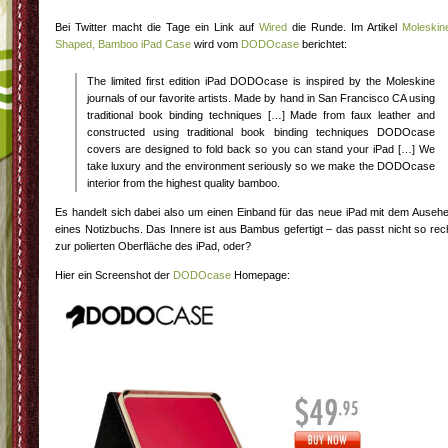
Bei Twitter macht die Tage ein Link auf
Wired
die Runde. Im Artikel
Moleskin
Shaped, Bamboo iPad Case
wird vom
DODOcase
berichtet:
The limited first edition iPad DODOcase is inspired by the Moleskine
journals of our favorite artists. Made by hand in San Francisco CA using
traditional book binding techniques […] Made from faux leather and
constructed using traditional book binding techniques DODOcase
covers are designed to fold back so you can stand your iPad […] We
take luxury and the environment seriously so we make the DODOcase
interior from the highest quality bamboo.
Es handelt sich dabei also um einen Einband für das neue iPad mit dem Auseh
eines Notizbuchs. Das Innere ist aus Bambus gefertigt – das passt nicht so rec
zur polierten Oberfläche des iPad, oder?
Hier ein Screenshot der
DODOcase
Homepage: