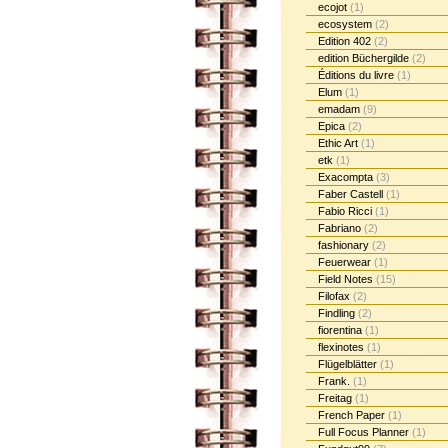
ecojot
(1)
ecosystem
(2)
Edition 402
(2)
edition Büchergilde
(2)
Éditions du livre
(1)
Elum
(1)
emadam
(9)
Epica
(2)
Ethic Art
(1)
etk
(1)
Exacompta
(3)
Faber Castell
(1)
Fabio Ricci
(1)
Fabriano
(2)
fashionary
(2)
Feuerwear
(1)
Field Notes
(15)
Filofax
(2)
Findling
(2)
fiorentina
(1)
flexinotes
(1)
Flügelblätter
(1)
Frank.
(1)
Freitag
(1)
French Paper
(1)
Full Focus Planner
(1)