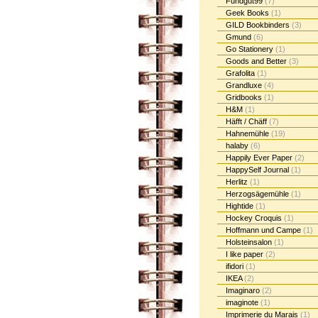
Fundgut99
(7)
Geek Books
(1)
GILD Bookbinders
(3)
Gmund
(6)
Go Stationery
(1)
Goods and Better
(3)
Grafolita
(1)
Grandluxe
(4)
Gridbooks
(1)
H&M
(1)
Häfft / Chäff
(7)
Hahnemühle
(19)
halaby
(6)
Happily Ever Paper
(2)
HappySelf Journal
(1)
Herlitz
(1)
Herzogsägemühle
(1)
Hightide
(1)
Hockey Croquis
(1)
Hoffmann und Campe
(1)
Holsteinsalon
(1)
I like paper
(2)
ifidori
(1)
IKEA
(2)
Imaginaro
(2)
imaginote
(1)
Imprimerie du Marais
(1)