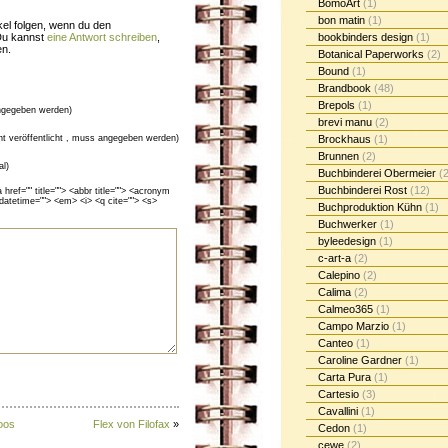
BomoArt
(1)
bon matin
(1)
el folgen, wenn du den
Du kannst
eine Antwort schreiben
,
bookbinders design
(1)
en.
Botanical Paperworks
(2)
Bound
(1)
Brandbook
(48)
Brepols
(1)
gegeben werden)
brevi manu
(2)
cht veröffentlicht , muss angegeben werden)
Brockhaus
(1)
Brunnen
(2)
al)
Buchbinderei Obermeier
(2
Buchbinderei Rost
(12)
ef="" title=""> <abbr title=""> <acronym
 datetime=""> <em> <i> <q cite=""> <s>
Buchproduktion Kühn
(1)
Buchwerker
(1)
byleedesign
(1)
c-art-a
(2)
Calepino
(2)
Calima
(2)
Calmeo365
(1)
Campo Marzio
(1)
Canteo
(1)
Caroline Gardner
(1)
Carta Pura
(1)
Cartesio
(3)
Cavallini
(1)
oos
Flex von Filofax
»
Cedon
(1)
cewe
(2)