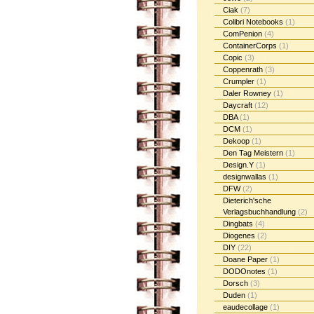
Ciak
(7)
Colibri Notebooks
(1)
ComPenion
(4)
ContainerCorps
(1)
Copic
(3)
Coppenrath
(3)
Crumpler
(1)
Daler Rowney
(1)
Daycraft
(12)
DBA
(1)
DCM
(1)
Dekoop
(1)
Den Tag Meistern
(1)
Design.Y
(1)
designwallas
(1)
DFW
(2)
Dieterich'sche
Verlagsbuchhandlung
(2)
Dingbats
(4)
Diogenes
(2)
DIY
(22)
Doane Paper
(1)
DODOnotes
(1)
Dorsch
(3)
Duden
(1)
eaudecollage
(1)