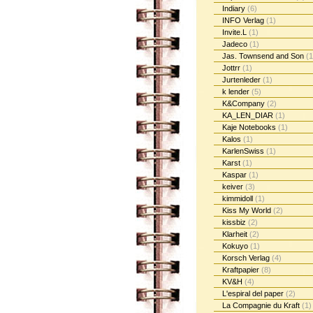
Indiary
(6)
INFO Verlag
(1)
Invite.L
(1)
Jadeco
(1)
Jas. Townsend and Son
(1
Jottrr
(1)
Jurtenleder
(1)
k lender
(5)
K&Company
(2)
KA_LEN_DIAR
(1)
Kaje Notebooks
(1)
Kalos
(1)
KarlenSwiss
(1)
Karst
(1)
Kaspar
(1)
keiver
(3)
kimmidoll
(1)
Kiss My World
(2)
kissbiz
(2)
Klarheit
(2)
Kokuyo
(1)
Korsch Verlag
(4)
Kraftpapier
(8)
KV&H
(4)
L'espiral del paper
(2)
La Compagnie du Kraft
(1)