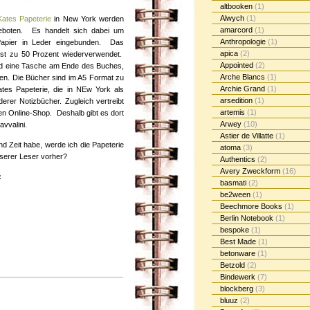
altbooken
(1)
Alwych
(1)
ates Papeterie
in New York werden
amarcord
(1)
eboten. Es handelt sich dabei um
Anthropologie
(1)
 Papier in Leder eingebunden. Das
apica
(2)
 ist zu 50 Prozent wiederverwendet.
Appointed
(2)
nd eine Tasche am Ende des Buches,
Arche Blancs
(1)
en. Die Bücher sind im A5 Format zu
Archie Grand
(1)
tes Papeterie, die in NEw York als
arsedition
(1)
erer Notizbücher. Zugleich vertreibt
artemis
(1)
en Online-Shop. Deshalb gibt es dort
Arwey
(10)
vvalini.
Astier de Villatte
(1)
d Zeit habe, werde ich die Papeterie
atoma
(3)
unserer Leser vorher?
Authentics
(2)
Avery Zweckform
(16)
:
basmati
(2)
be2ween
(1)
Beechmore Books
(1)
Berlin Notebook
(1)
bespoke
(1)
Best Made
(1)
betonware
(1)
Betzold
(2)
Bindewerk
(7)
blockberg
(3)
bluuz
(2)