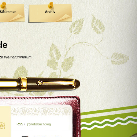
e&Stimmen
Archiv
de
nze Welt drumherum.
RSS
/
@notizbuchblog