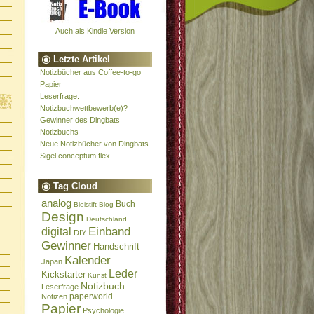
Auch als Kindle Version
Letzte Artikel
Notizbücher aus Coffee-to-go
Papier
Leserfrage:
Notizbuchwettbewerb(e)?
Gewinner des Dingbats
Notizbuchs
Neue Notizbücher von Dingbats
Sigel conceptum flex
Tag Cloud
analog
Buch
Bleistift
Blog
Design
Deutschland
Einband
digital
DIY
Gewinner
Handschrift
Kalender
Japan
Leder
Kickstarter
Kunst
Notizbuch
Leserfrage
paperworld
Notizen
Papier
Psychologie