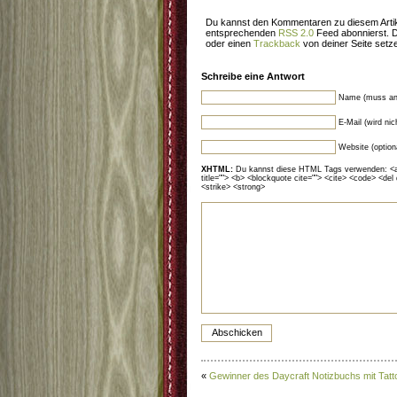
Du kannst den Kommentaren zu diesem Artik
entsprechenden
RSS 2.0
Feed abonnierst. 
oder einen
Trackback
von deiner Seite setz
Schreibe eine Antwort
Name (muss an
E-Mail (wird ni
Website (option
XHTML:
Du kannst diese HTML Tags verwenden: <a hr
title=""> <b> <blockquote cite=""> <cite> <code> <del
<strike> <strong>
«
Gewinner des Daycraft Notizbuchs mit Tatt