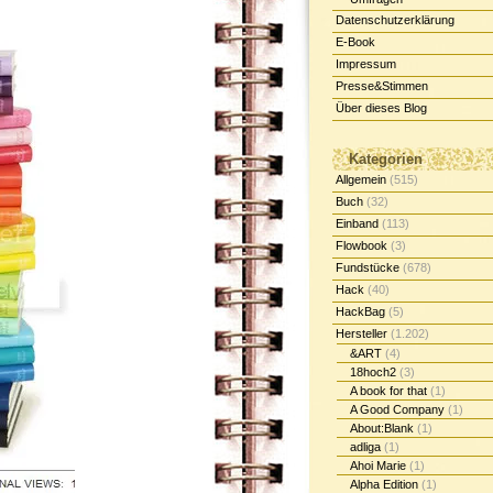
Datenschutzerklärung
E-Book
Impressum
Presse&Stimmen
Über dieses Blog
Kategorien
Allgemein
(515)
Buch
(32)
Einband
(113)
Flowbook
(3)
Fundstücke
(678)
Hack
(40)
HackBag
(5)
Hersteller
(1.202)
&ART
(4)
18hoch2
(3)
A book for that
(1)
A Good Company
(1)
About:Blank
(1)
adliga
(1)
Ahoi Marie
(1)
Alpha Edition
(1)