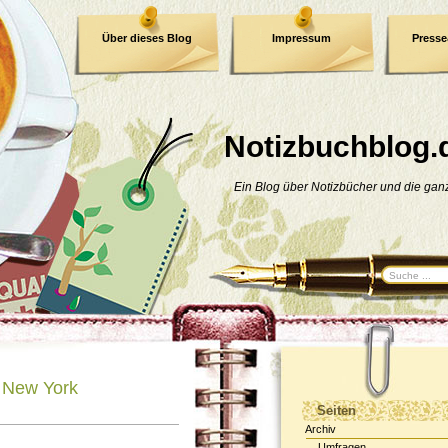
Über dieses Blog
Impressum
Press
E-Book
Datenschutzerklärung
Notizbuchblog.
Ein Blog über Notizbücher und die ga
 New York
Seiten
Archiv
Umfragen