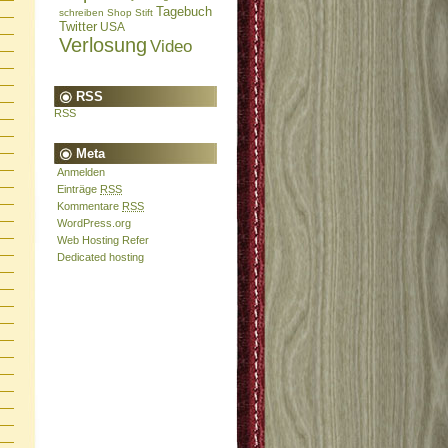
Tagebuch
schreiben
Shop
Stift
Twitter
USA
Verlosung
Video
RSS
RSS
Meta
Anmelden
Einträge
RSS
Kommentare
RSS
WordPress.org
Web Hosting Refer
Dedicated hosting