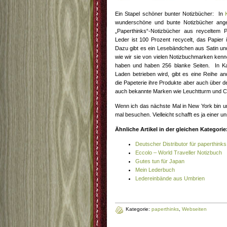
Ein Stapel schöner bunter Notizbücher: In
K
wunderschöne und bunte Notizbücher ang
„Paperthinks“-Notizbücher aus reyceltem
Leder ist 100 Prozent recycelt, das Papier
Dazu gibt es ein Lesebändchen aus Satin u
wie wir sie von vielen Notizbuchmarken kenn
haben und haben 256 blanke Seiten. In Ka
Laden betrieben wird, gibt es eine Reihe and
die Papeterie ihre Produkte aber auch über d
auch bekannte Marken wie Leuchtturm und Ca
Wenn ich das nächste Mal in New York bin un
mal besuchen. Vielleicht schafft es ja einer 
Ähnliche Artikel in der gleichen Kategorie
Deutscher Distributor für paperthinks
Eccolo – World Traveller Notizbuch
Gutes tun für Japan
Mein Lederbuch
Ledereinbände aus Umbrien
Kategorie:
paperthinks
,
Webseiten