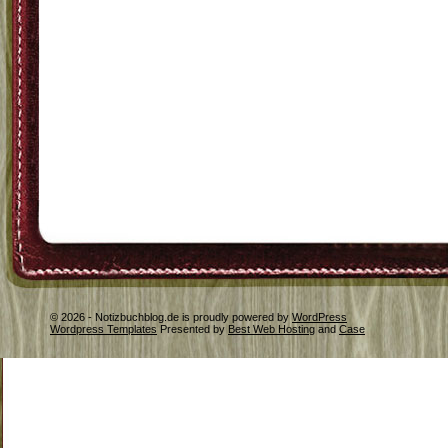
© 2026 - Notizbuchblog.de is proudly powered by
WordPress
Wordpress Templates
Presented by
Best Web Hosting
and
Case