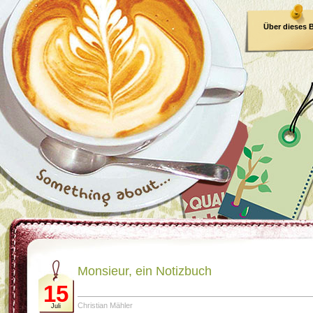
Über dieses 
E-Book
Monsieur, ein Notizbuch
15
Christian Mähler
Juli