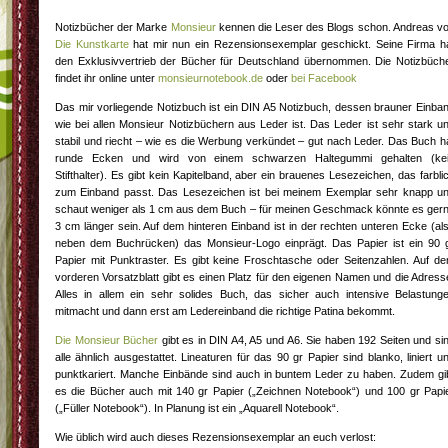
Notizbücher der Marke
Monsieur
kennen die Leser des Blogs schon. Andreas v
Die Kunstkarte
hat mir nun ein Rezensionsexemplar geschickt. Seine Firma h
den Exklusivvertrieb der Bücher für Deutschland übernommen. Die Notizbüch
findet ihr online unter
monsieurnotebook.de
oder
bei Facebook
Das mir vorliegende Notizbuch ist ein DIN A5 Notizbuch, dessen brauner Einba
wie bei allen Monsieur Notizbüchern aus Leder ist. Das Leder ist sehr stark u
stabil und riecht – wie es die Werbung verkündet – gut nach Leder. Das Buch h
runde Ecken und wird von einem schwarzen Haltegummi gehalten (ke
Stifthalter). Es gibt kein Kapitelband, aber ein brauenes Lesezeichen, das farbli
zum Einband passt. Das Lesezeichen ist bei meinem Exemplar sehr knapp u
schaut weniger als 1 cm aus dem Buch – für meinen Geschmack könnte es ger
3 cm länger sein. Auf dem hinteren Einband ist in der rechten unteren Ecke (al
neben dem Buchrücken) das Monsieur-Logo einprägt. Das Papier ist ein 90 
Papier mit Punktraster. Es gibt keine Froschtasche oder Seitenzahlen. Auf d
vorderen Vorsatzblatt gibt es einen Platz für den eigenen Namen und die Adress
Alles in allem ein sehr solides Buch, das sicher auch intensive Belastung
mitmacht und dann erst am Ledereinband die richtige Patina bekommt.
Die Monsieur Bücher
gibt es in DIN A4, A5 und A6. Sie haben 192 Seiten und si
alle ähnlich ausgestattet. Lineaturen für das 90 gr Papier sind blanko, liniert u
punktkariert. Manche Einbände sind auch in buntem Leder zu haben. Zudem gi
es die Bücher auch mit 140 gr Papier („Zeichnen Notebook“) und 100 gr Papi
(„Füller Notebook“). In Planung ist ein „Aquarell Notebook“.
Wie üblich wird auch dieses Rezensionsexemplar an euch verlost: