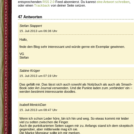
entsprechenden
RSS 2.0
Feed abonnierst. Du kannst
eine Antwort schreiben
,
oder einen
Trackback
von deiner Seite setzen.
47 Antworten
Stefan Stappert
15. Juli 2013 um 06:36 Uhr
Hallo,
finde den Blog sehr interessant und würde gerne ein Exemplar gewinnen.
VG
Stefan
Sabine Krüger
15. Juli 2013 um 07:19 Uhr
Das gefällt mir. Das lässt sich auch sowohl als Notizbuch als auch als Smash-
Book oder Art-Journal verwenden. Und die Punkte laden zum ‚verbinden‘ ein –
werden bestimmt interessante doodles.
Isabell MenickDan
15. Juli 2013 um 08:47 Uhr
Wenn ich schon Leder höre, bin ich hin und weg. So etwas kommt mir leider
viel zu selten zwischen die Finger.
Auch die punktkarierten Seiten sagen mir zu. Anfangs stand ich dem skeptisch
gegenüber, aber mittlerweile mag ich sie.
Die Marke Monsieur sollte ich mir merken.