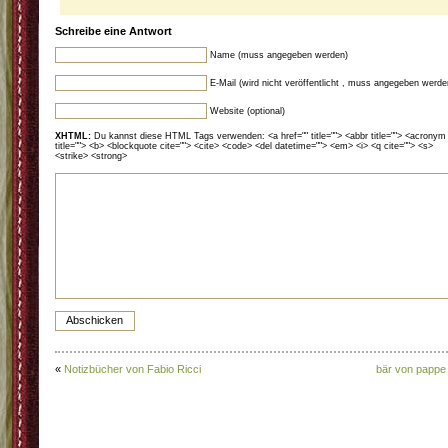
Schreibe eine Antwort
Name (muss angegeben werden)
E-Mail (wird nicht veröffentlicht , muss angegeben werde
Website (optional)
XHTML:
Du kannst diese HTML Tags verwenden: <a href="" title=""> <abbr title=""> <acronym
title=""> <b> <blockquote cite=""> <cite> <code> <del datetime=""> <em> <i> <q cite=""> <s>
<strike> <strong>
«
Notizbücher von Fabio Ricci
bär von pappe