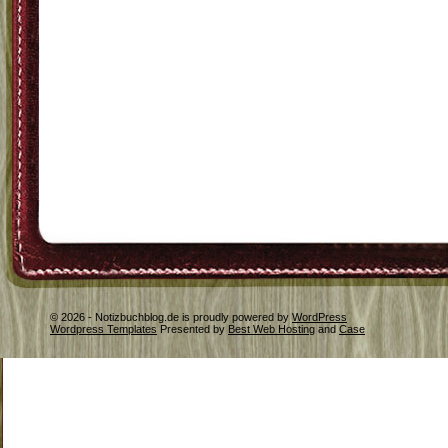
© 2026 - Notizbuchblog.de is proudly powered by
WordPress
Wordpress Templates
Presented by
Best Web Hosting
and
Case