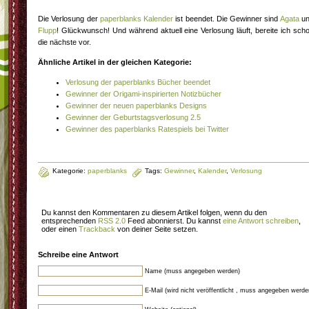
Die Verlosung der
paperblanks Kalender
ist beendet. Die Gewinner sind
Agata
un
Flupp
! Glückwunsch! Und während aktuell eine Verlosung läuft, bereite ich sch
die nächste vor.
Ähnliche Artikel in der gleichen Kategorie:
Verlosung der paperblanks Bücher beendet
Gewinner der Origami-inspirierten Notizbücher
Gewinner der neuen paperblanks Designs
Gewinner der Geburtstagsverlosung 2.5
Gewinner des paperblanks Ratespiels bei Twitter
Kategorie:
paperblanks
Tags:
Gewinner
,
Kalender
,
Verlosung
Du kannst den Kommentaren zu diesem Artikel folgen, wenn du den
entsprechenden
RSS 2.0
Feed abonnierst. Du kannst
eine Antwort schreiben
,
oder einen
Trackback
von deiner Seite setzen.
Schreibe eine Antwort
Name (muss angegeben werden)
E-Mail (wird nicht veröffentlicht , muss angegeben werde