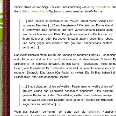
Zuerst erhielt ich vor einige Zeit eine Pressemeldung von
Avery Zweckform
, da
die
Notizbuchreihe „Notizio“
Nachwuchs bekommen hat: ein A6-Format:
[…] Das „notizio“ im kompakten A6-Pocket-Format macht Schluss mit
schweren Taschen. […] Dank integriertem Stiftehalter und Einmerkband
ist unterwegs alles griffbereit, mit dem Verschlussband bleiben auch
lose Zettelchen an ihrem Platz. Die gebundenen Pocket-Bücher sind mit
ihrem Softcover- oder Hardcover-Einband zudem besonders robust
und somit gegen das kleinere oder größere Taschenchaos bestens
gerüstet. […]
Das kleine Büchlein macht bis auf die Bindung ein robusten Eindruck. Lesezeich
und Haltgummi sind in Rot und kontrastieren mit dem beigen Einband. D
Stifthalter ist in Schwarz gehalten. Es gibt keine Froschtasche, keine rund
Ecken, kein Kapitalband. Der Einband ist sehr steif und macht einen entspreche
robusten Eindruck. Das graue 90g Papier ist kariert. Die 80 Blatt haben kei
Seitenzahlen, aber eine besondere Lineatur:
[…] Statt schwarzer Linien auf weißem Papier, machen weiße Linien auf
grauem Grund das Schreiben besonders angenehm. Das hellgrau
getönte Papier verhindert Blendeffekte, weiße Linien irritieren weniger
als schwarze und beim Kopieren oder Scannen werden die Hilfslinien
sogar nahezu unsichtbar. […]
Wem das bekannt vorkommt, der sollte sich die
Whitelines
Notizbüch