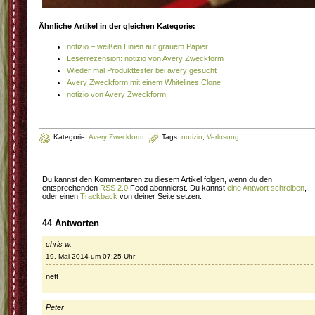
Ähnliche Artikel in der gleichen Kategorie:
notizio – weißen Linien auf grauem Papier
Leserrezension: notizio von Avery Zweckform
Wieder mal Produkttester bei avery gesucht
Avery Zweckform mit einem Whitelines Clone
notizio von Avery Zweckform
Kategorie:
Avery Zweckform
Tags:
notizio
,
Verlosung
Du kannst den Kommentaren zu diesem Artikel folgen, wenn du den
entsprechenden
RSS 2.0
Feed abonnierst. Du kannst
eine Antwort schreiben
,
oder einen
Trackback
von deiner Seite setzen.
44 Antworten
chris w.
19. Mai 2014 um 07:25 Uhr
nett
Peter