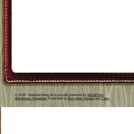
© 2026 - Notizbuchblog.de is proudly powered by
WordPress
Wordpress Templates
Presented by
Best Web Hosting
and
Case