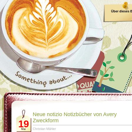
Über dieses 
E-Book
Neue notizio Notizbücher von Avery
Zweckform
19
Christian Mähler
Mai