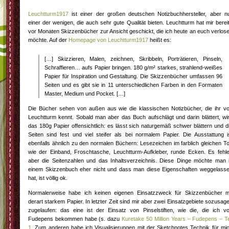
Leuchtturm1917
ist einer der großen deutschen Notizbuchhersteller, aber n
einer der wenigen, die auch sehr gute Qualität bieten. Leuchtturm hat mir berei
vor Monaten Skizzenbücher zur Ansicht geschickt, die ich heute an euch verlos
möchte. Auf der
Homepage von Leuchtturm1917
heißt es:
[…] Skizzieren, Malen, zeichnen, Skribbeln, Porträtieren, Pinseln,
Schraffieren… aufs Papier bringen. 180 g/m² starkes, strahlend-weißes
Papier für Inspiration und Gestaltung. Die Skizzenbücher umfassen 96
Seiten und es gibt sie in 11 unterschiedlichen Farben in den Formaten
Master, Medium und Pocket. […]
Die Bücher sehen von außen aus wie die klassischen Notizbücher, die ihr v
Leuchtturm kennt. Sobald man aber das Buch aufschlägt und darin blättert, wi
das 180g Papier offensichtlich: es lässt sich naturgemäß schwer blättern und d
Seiten sind fest und viel steifer als bei normalem Papier. Die Ausstattung i
ebenfalls ähnlich zu den normalen Büchern: Lesezeichen im farblich gleichen T
wie der Einband, Froschtasche, Leuchtturm-Aufkleber, runde Ecken. Es fehl
aber die Seitenzahlen und das Inhaltsverzeichnis. Diese Dinge möchte man 
einem Skizzenbuch eher nicht und dass man diese Eigenschaften weggelass
hat, ist völlig ok.
Normalerweise habe ich keinen eigenen Einsatzzweck für Skizzenbücher m
derart starkem Papier. In letzter Zeit sind mir aber zwei Einsatzgebiete sozusag
zugelaufen: das eine ist der Einsatz von Pinselstiften, wie die, die ich v
Fudepens bekommen habe (s. dazu
Kuretake 50 Million Years – Fudepens – Te
1
. Zum anderen habe ich Visualisierungen mit der Sketchnotes Technik für mi