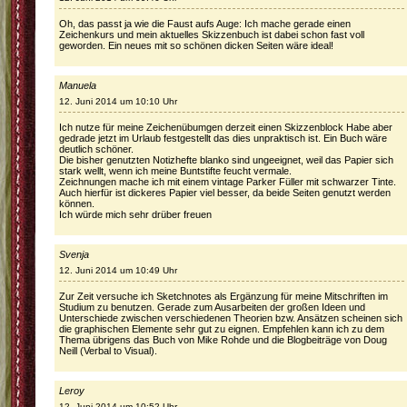
Oh, das passt ja wie die Faust aufs Auge: Ich mache gerade einen
Zeichenkurs und mein aktuelles Skizzenbuch ist dabei schon fast voll
geworden. Ein neues mit so schönen dicken Seiten wäre ideal!
Manuela
12. Juni 2014 um 10:10 Uhr
Ich nutze für meine Zeichenübumgen derzeit einen Skizzenblock Habe aber
gedrade jetzt im Urlaub festgestellt das dies unpraktisch ist. Ein Buch wäre
deutlich schöner.
Die bisher genutzten Notizhefte blanko sind ungeeignet, weil das Papier sich
stark wellt, wenn ich meine Buntstifte feucht vermale.
Zeichnungen mache ich mit einem vintage Parker Füller mit schwarzer Tinte.
Auch hierfür ist dickeres Papier viel besser, da beide Seiten genutzt werden
können.
Ich würde mich sehr drüber freuen
Svenja
12. Juni 2014 um 10:49 Uhr
Zur Zeit versuche ich Sketchnotes als Ergänzung für meine Mitschriften im
Studium zu benutzen. Gerade zum Ausarbeiten der großen Ideen und
Unterschiede zwischen verschiedenen Theorien bzw. Ansätzen scheinen sich
die graphischen Elemente sehr gut zu eignen. Empfehlen kann ich zu dem
Thema übrigens das Buch von Mike Rohde und die Blogbeiträge von Doug
Neill (Verbal to Visual).
Leroy
12. Juni 2014 um 10:52 Uhr