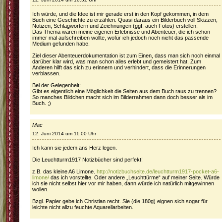
Ich würde, und die Idee ist mir gerade erst in den Kopf gekommen, in dem
Buch eine Geschichte zu erzählen. Quasi daraus ein Bilderbuch voll Skizzen,
Notizen, Schlagwörtern und Zeichnungen (ggf. auch Fotos) erstellen.
Das Thema wären meine eigenen Erlebnisse und Abenteuer, die ich schon
immer mal aufschreiben wollte, wofür ich jedoch noch nicht das passende
Medium gefunden habe.
Ziel dieser Abenteuerdokumentation ist zum Einen, dass man sich noch einmal
darüber klar wird, was man schon alles erlebt und gemeistert hat. Zum
Anderen hilft das sich zu erinnern und verhindert, dass die Erinnerungen
verblassen.
Bei der Gelegenheit:
Gibt es eigentlich eine Möglichkeit die Seiten aus dem Buch raus zu trennen?
So manches Bildchen macht sich im Bilderrahmen dann doch besser als im
Buch. ;)
Mac
12. Juni 2014 um 11:00 Uhr
Ich kann sie jedem ans Herz legen.
Die Leuchtturm1917 Notizbücher sind perfekt!
z.B. das kleine A6 Limone.
http://notizbuchseite.de/leuchtturm1917-pocket-a6-
limone/
das ich vorstellte. Oder andere „Leuchttürme“ auf meiner Seite. Würde
ich sie nicht selbst hier vor mir haben, dann würde ich natürlich mitgewinnen
wollen.
Bzgl. Papier gebe ich Christian recht. Sie (die 180g) eignen sich sogar für
leichte nicht allzu feuchte Aquarellarbeiten.