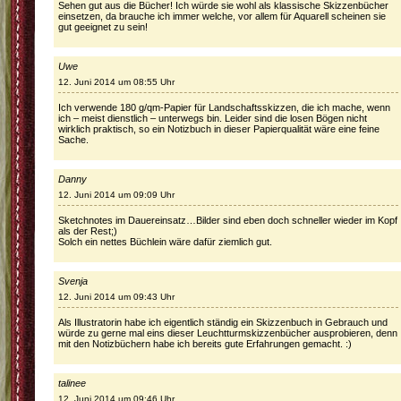
Sehen gut aus die Bücher! Ich würde sie wohl als klassische Skizzenbücher
einsetzen, da brauche ich immer welche, vor allem für Aquarell scheinen sie
gut geeignet zu sein!
Uwe
12. Juni 2014 um 08:55 Uhr
Ich verwende 180 g/qm-Papier für Landschaftsskizzen, die ich mache, wenn
ich – meist dienstlich – unterwegs bin. Leider sind die losen Bögen nicht
wirklich praktisch, so ein Notizbuch in dieser Papierqualität wäre eine feine
Sache.
Danny
12. Juni 2014 um 09:09 Uhr
Sketchnotes im Dauereinsatz…Bilder sind eben doch schneller wieder im Kopf
als der Rest;)
Solch ein nettes Büchlein wäre dafür ziemlich gut.
Svenja
12. Juni 2014 um 09:43 Uhr
Als Illustratorin habe ich eigentlich ständig ein Skizzenbuch in Gebrauch und
würde zu gerne mal eins dieser Leuchtturmskizzenbücher ausprobieren, denn
mit den Notizbüchern habe ich bereits gute Erfahrungen gemacht. :)
talinee
12. Juni 2014 um 09:46 Uhr