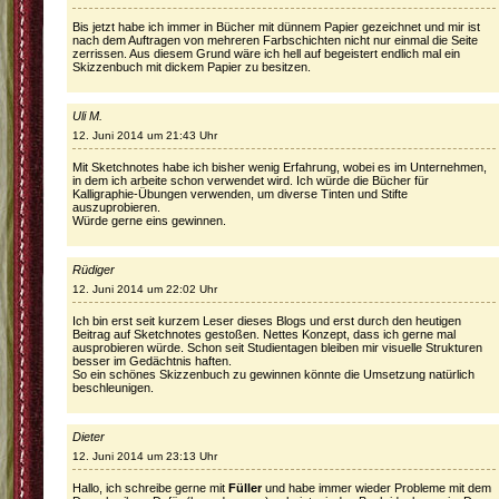
Bis jetzt habe ich immer in Bücher mit dünnem Papier gezeichnet und mir ist
nach dem Auftragen von mehreren Farbschichten nicht nur einmal die Seite
zerrissen. Aus diesem Grund wäre ich hell auf begeistert endlich mal ein
Skizzenbuch mit dickem Papier zu besitzen.
Uli M.
12. Juni 2014 um 21:43 Uhr
Mit Sketchnotes habe ich bisher wenig Erfahrung, wobei es im Unternehmen,
in dem ich arbeite schon verwendet wird. Ich würde die Bücher für
Kalligraphie-Übungen verwenden, um diverse Tinten und Stifte
auszuprobieren.
Würde gerne eins gewinnen.
Rüdiger
12. Juni 2014 um 22:02 Uhr
Ich bin erst seit kurzem Leser dieses Blogs und erst durch den heutigen
Beitrag auf Sketchnotes gestoßen. Nettes Konzept, dass ich gerne mal
ausprobieren würde. Schon seit Studientagen bleiben mir visuelle Strukturen
besser im Gedächtnis haften.
So ein schönes Skizzenbuch zu gewinnen könnte die Umsetzung natürlich
beschleunigen.
Dieter
12. Juni 2014 um 23:13 Uhr
Hallo, ich schreibe gerne mit
Füller
und habe immer wieder Probleme mit dem