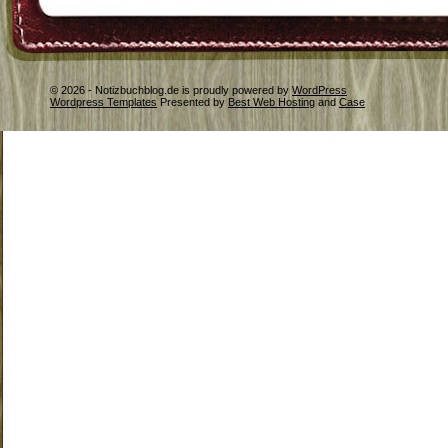
© 2026 - Notizbuchblog.de is proudly powered by
WordPress
Wordpress Templates
Presented by
Best Web Hosting
and
Case