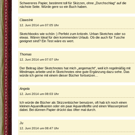
Schwereres Papier, bestimmt toll für Skizzen, ohne „Durchschlag“ auf die
nächste Seite. Würde gere so ein Buch haben.
ClawsInk
12. Juni 2014 um 07:05 Uhr
Sketchbooks wie schön :) Perfekt zum kritzeln. Urban Sketches oder so
etwas. Wären Ideal für den kommenden Urlaub. Ob die auch für Tusche
geeignet sind? Ein Test wäre es wert.
Thomas
12. Juni 2014 um 07:07 Uhr
Der Beitrag über Sketchnotes hat mich „angemacht“, weil ich regelmäßig mit
Mindmaps arbeite und in Sketchnotes eine gute Ergänzung dazu sehe. Das
würde ich gerne mit einem dieser Bücher fortsetzen…
Angela
12. Juni 2014 um 08:03 Uhr
Ich würde die Bücher als Skizzenbücher benutzen, oft hab ich noch einen
kleinen Aquarellkasten oder ein paar Aquarellstifte und einen Wasserpinsel
dabei. Bei dünnen Papier drückt das öfter mal durch.
Ju
12. Juni 2014 um 08:47 Uhr