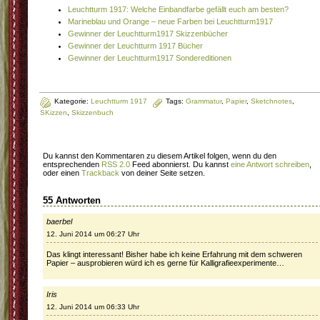
Leuchtturm 1917: Welche Einbandfarbe gefällt euch am besten?
Marineblau und Orange – neue Farben bei Leuchtturm1917
Gewinner der Leuchtturm1917 Skizzenbücher
Gewinner der Leuchtturm 1917 Bücher
Gewinner der Leuchtturm1917 Sondereditionen
Kategorie:
Leuchtturm 1917
Tags:
Grammatur
,
Papier
,
Sketchnotes
,
SKizzen
,
Skizzenbuch
Du kannst den Kommentaren zu diesem Artikel folgen, wenn du den
entsprechenden
RSS 2.0
Feed abonnierst. Du kannst
eine Antwort schreiben
,
oder einen
Trackback
von deiner Seite setzen.
55 Antworten
baerbel
12. Juni 2014 um 06:27 Uhr
Das klingt interessant! Bisher habe ich keine Erfahrung mit dem schweren
Papier – ausprobieren würd ich es gerne für Kalligrafieexperimente…
Iris
12. Juni 2014 um 06:33 Uhr