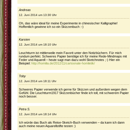
Andreas
12. Juni 2014 um 13:30 Uhr
Oh, das wäre ideal für meine Experimente in chinesischer Kalligraphie!
Hoffentlich gewinne ich so ein Skizzenbuch :-)
Karsten
12. Juni 2014 um 18:10 Uhr
Leuchtturm ist mittlerweile mein Favorit unter den Notizbüchern. Für mich
rundum perfekt. Schweres Papier benötige ich für meine Rede-Mindmaps mit
Feder und Aquarell – heute sagt man dazu wohl Sketchnotes ;-) Hier ein
Beispiel:
http://homilia.de/2012/11/cartoonale-homiletik/
Toby
12. Juni 2014 um 18:11 Uhr
Schweres Papier verwende ich gerne für Skizzen und außerdem wegen dem
Gefühl. Die Leuchtturm1917 Skizzenbücher finde ich toll, mit schwerem Papier
noch besser.
Petra S.
12. Juni 2014 um 18:14 Uhr
Ich würde das Buch als Reise-Sketch-Buch verwenden – da kann ich dann
auch meine neuen Aquarellstifte testen :)