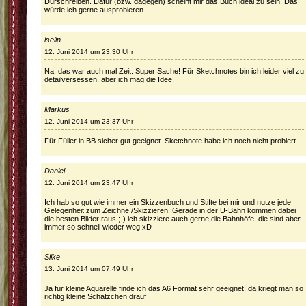
Durschreiben. Dafür (bzw. dagegen) scheint mir das Buch ideal zu sein. Das
würde ich gerne ausprobieren.
iselin
12. Juni 2014 um 23:30 Uhr
Na, das war auch mal Zeit. Super Sache! Für Sketchnotes bin ich leider viel zu
detailversessen, aber ich mag die Idee.
Markus
12. Juni 2014 um 23:37 Uhr
Für Füller in BB sicher gut geeignet. Sketchnote habe ich noch nicht probiert.
Daniel
12. Juni 2014 um 23:47 Uhr
Ich hab so gut wie immer ein Skizzenbuch und Stifte bei mir und nutze jede
Gelegenheit zum Zeichne /Skizzieren. Gerade in der U-Bahn kommen dabei
die besten Bilder raus ;-) ich skizziere auch gerne die Bahnhöfe, die sind aber
immer so schnell wieder weg xD
Silke
13. Juni 2014 um 07:49 Uhr
Ja für kleine Aquarelle finde ich das A6 Format sehr geeignet, da kriegt man so
richtig kleine Schätzchen drauf