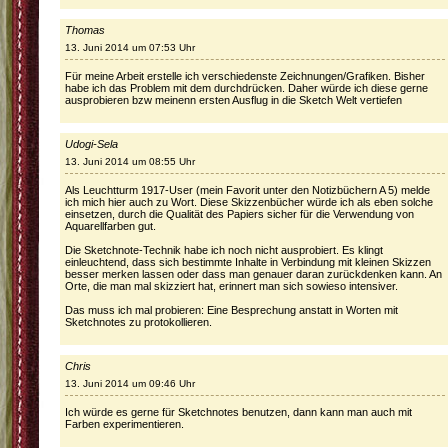
Thomas
13. Juni 2014 um 07:53 Uhr
Für meine Arbeit erstelle ich verschiedenste Zeichnungen/Grafiken. Bisher
habe ich das Problem mit dem durchdrücken. Daher würde ich diese gerne
ausprobieren bzw meinenn ersten Ausflug in die Sketch Welt vertiefen
Udogi-Sela
13. Juni 2014 um 08:55 Uhr
Als Leuchtturm 1917-User (mein Favorit unter den Notizbüchern A 5) melde
ich mich hier auch zu Wort. Diese Skizzenbücher würde ich als eben solche
einsetzen, durch die Qualität des Papiers sicher für die Verwendung von
Aquarellfarben gut.
Die Sketchnote-Technik habe ich noch nicht ausprobiert. Es klingt
einleuchtend, dass sich bestimmte Inhalte in Verbindung mit kleinen Skizzen
besser merken lassen oder dass man genauer daran zurückdenken kann. An
Orte, die man mal skizziert hat, erinnert man sich sowieso intensiver.
Das muss ich mal probieren: Eine Besprechung anstatt in Worten mit
Sketchnotes zu protokollieren.
Chris
13. Juni 2014 um 09:46 Uhr
Ich würde es gerne für Sketchnotes benutzen, dann kann man auch mit
Farben experimentieren.