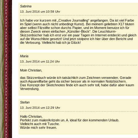
Sabrina
13. Juni 2014 um 10:58 Uhr
Ich habe vor kurzem mit „Creative Journalling“ angefangen. Da ist viel Farbe
im Spiel (wenn auch nicht unbedingt Kunst). Bei meinem geliebten X17 bluten
aber selbst Filzstifte schon durchs Papier, und im Moment benutze ich für
diesen Zweck einen einfachen „Künstler-Block“. Die Leuchtturm-
Skizzenbücher hab ich erst vor ein paar Tagen im Internet entdeckt und gleich
auf die Wunschliste gesetzt! Und jetzt stolpere ich hier über den Bericht und
die Verlosung. Vielleicht hab ich ja Glück!
Maria
13. Juni 2014 um 11:24 Uhr
Moin Christian,
das Skizzenbuch würde ich tatsächlich zum Zeichnen verwenden. Gerade
auch Aquarellfarbe geht da sicher besser als in normalen Notizbüchern.
Das Konzept der Sketchnotes finde ich auch sehr toll, habe dafür aber kaum
Verwendung.
Stefan
13. Juni 2014 um 12:29 Uhr
Hallo Christian,
Perfekt zum malen/kritzeln un. A. ideal für den kommenden Urlaub.
Vielleicht auch mit Tusche.
Würde mich sehr freuen.