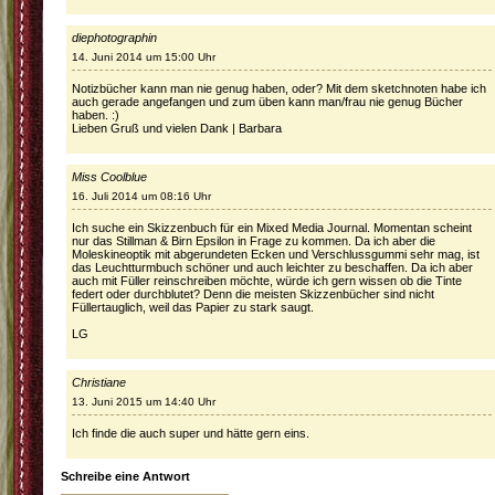
diephotographin
14. Juni 2014 um 15:00 Uhr
Notizbücher kann man nie genug haben, oder? Mit dem sketchnoten habe ich
auch gerade angefangen und zum üben kann man/frau nie genug Bücher
haben. :)
Lieben Gruß und vielen Dank | Barbara
Miss Coolblue
16. Juli 2014 um 08:16 Uhr
Ich suche ein Skizzenbuch für ein Mixed Media Journal. Momentan scheint
nur das Stillman & Birn Epsilon in Frage zu kommen. Da ich aber die
Moleskineoptik mit abgerundeten Ecken und Verschlussgummi sehr mag, ist
das Leuchtturmbuch schöner und auch leichter zu beschaffen. Da ich aber
auch mit Füller reinschreiben möchte, würde ich gern wissen ob die Tinte
federt oder durchblutet? Denn die meisten Skizzenbücher sind nicht
Füllertauglich, weil das Papier zu stark saugt.
LG
Christiane
13. Juni 2015 um 14:40 Uhr
Ich finde die auch super und hätte gern eins.
Schreibe eine Antwort