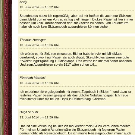
Andy
13. Juni 2014 um 15:22 Uhr
Sketchnotes nutze ich regelmäßig, aber bei mir heißen die auch nur Skizzen,
damit bleibt von einem Vortrag richtig viel hängen. Dickes Papier ist hier immer
besser, um kein Durchscheinen der Rückseiten zu haben. Von Leuchtturm
habe ich noch kein Skizzenbuch ausprobieren können bisher.
Thomas Henniger
13. Juni 2014 um 15:36 Uhr
Ich würde es für Skizzen einsetzen. Bisher habe ich viel mit MindMaps
gearbeitet, sowohl auf Papier als auch digital. SketchNotes wären eine gute
Erweiterung/Ergänzung zu MindMaps. Das werde ich mir mal näher ansehen.
Und zum Ausprobieren so ein 1917 wäre schon toll…
Elisabeth Mardorf
13. Juni 2014 um 15:56 Uhr
Ich experimentiere gelegentlich mit einem „Tagebuch in Bildern“, und dazu ist
festeres Papier besser geeignet als das übliche Notizbuchpapier. Ich freue
mich immer über die neuen Tipps in Deinem Blog, Christian!
Birgit Schultz
13. Juni 2014 um 17:59 Uhr
Das ist eine Verlosung bei der ich mal wieder mein Glück versuchen möchte.
Für meinen Urlaub in Asturien wäre ein Skizzenbuch mit festerem Papier
genau richtig als Reisetagebuch. Da ich meine Reisetagebücher immer auch