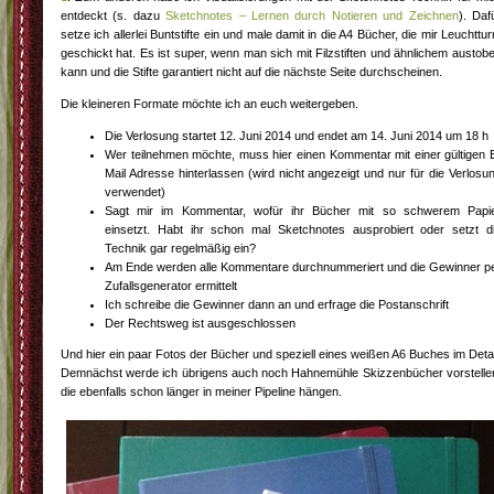
entdeckt (s. dazu
Sketchnotes – Lernen durch Notieren und Zeichnen
). Daf
setze ich allerlei Buntstifte ein und male damit in die A4 Bücher, die mir Leuchttu
geschickt hat. Es ist super, wenn man sich mit Filzstiften und ähnlichem austob
kann und die Stifte garantiert nicht auf die nächste Seite durchscheinen.
Die kleineren Formate möchte ich an euch weitergeben.
Die Verlosung startet 12. Juni 2014 und endet am 14. Juni 2014 um 18 h
Wer teilnehmen möchte, muss hier einen Kommentar mit einer gültigen 
Mail Adresse hinterlassen (wird nicht angezeigt und nur für die Verlosu
verwendet)
Sagt mir im Kommentar, wofür ihr Bücher mit so schwerem Papi
einsetzt. Habt ihr schon mal Sketchnotes ausprobiert oder setzt d
Technik gar regelmäßig ein?
Am Ende werden alle Kommentare durchnummeriert und die Gewinner p
Zufallsgenerator ermittelt
Ich schreibe die Gewinner dann an und erfrage die Postanschrift
Der Rechtsweg ist ausgeschlossen
Und hier ein paar Fotos der Bücher und speziell eines weißen A6 Buches im Detai
Demnächst werde ich übrigens auch noch Hahnemühle Skizzenbücher vorstelle
die ebenfalls schon länger in meiner Pipeline hängen.