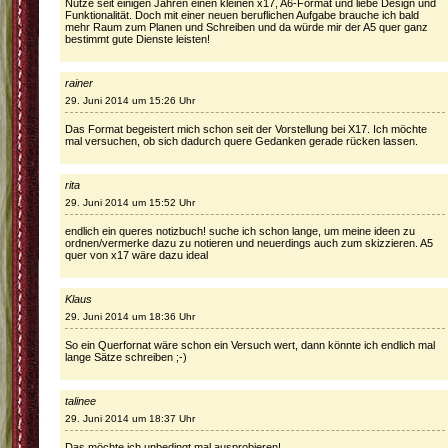
Nutze seit einigen Jahren einen kleinen x17, A6-Format und liebe Design und
Funktionalität. Doch mit einer neuen beruflichen Aufgabe brauche ich bald
mehr Raum zum Planen und Schreiben und da würde mir der A5 quer ganz
bestimmt gute Dienste leisten!
rainer
29. Juni 2014 um 15:26 Uhr
Das Format begeistert mich schon seit der Vorstellung bei X17. Ich möchte
mal versuchen, ob sich dadurch quere Gedanken gerade rücken lassen.
rita
29. Juni 2014 um 15:52 Uhr
endlich ein queres notizbuch! suche ich schon lange, um meine ideen zu
ordnen/vermerke dazu zu notieren und neuerdings auch zum skizzieren. A5
quer von x17 wäre dazu ideal
Klaus
29. Juni 2014 um 18:36 Uhr
So ein Querfornat wäre schon ein Versuch wert, dann könnte ich endlich mal
lange Sätze schreiben ;-)
talinee
29. Juni 2014 um 18:37 Uhr
Das möchte ich unbedingt mal ausprobieren!