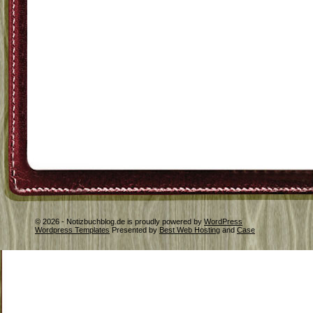
© 2026 - Notizbuchblog.de is proudly powered by
WordPress
Wordpress Templates
Presented by
Best Web Hosting
and
Case