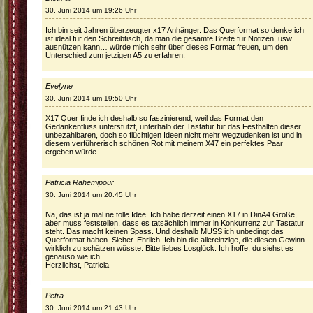
30. Juni 2014 um 19:26 Uhr
Ich bin seit Jahren überzeugter x17 Anhänger. Das Querformat so denke ich
ist ideal für den Schreibtisch, da man die gesamte Breite für Notizen, usw.
ausnützen kann… würde mich sehr über dieses Format freuen, um den
Unterschied zum jetzigen A5 zu erfahren.
Evelyne
30. Juni 2014 um 19:50 Uhr
X17 Quer finde ich deshalb so faszinierend, weil das Format den
Gedankenfluss unterstützt, unterhalb der Tastatur für das Festhalten dieser
unbezahlbaren, doch so flüchtigen Ideen nicht mehr wegzudenken ist und in
diesem verführerisch schönen Rot mit meinem X47 ein perfektes Paar
ergeben würde.
Patricia Rahemipour
30. Juni 2014 um 20:45 Uhr
Na, das ist ja mal ne tolle Idee. Ich habe derzeit einen X17 in DinA4 Größe,
aber muss feststellen, dass es tatsächlich immer in Konkurrenz zur Tastatur
steht. Das macht keinen Spass. Und deshalb MUSS ich unbedingt das
Querformat haben. Sicher. Ehrlich. Ich bin die allereinzige, die diesen Gewinn
wirklich zu schätzen wüsste. Bitte liebes Losglück. Ich hoffe, du siehst es
genauso wie ich.
Herzlichst, Patricia
Petra
30. Juni 2014 um 21:43 Uhr