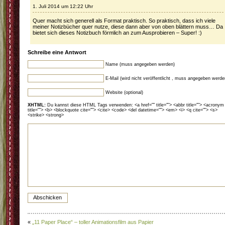
1. Juli 2014 um 12:22 Uhr
Quer macht sich generell als Format praktisch. So praktisch, dass ich viele
meiner Notizbücher quer nutze, diese dann aber von oben blättern muss… Da
bietet sich dieses Notizbuch förmlich an zum Ausprobieren – Super! :)
Schreibe eine Antwort
Name (muss angegeben werden)
E-Mail (wird nicht veröffentlicht , muss angegeben werde
Website (optional)
XHTML:
Du kannst diese HTML Tags verwenden: <a href="" title=""> <abbr title=""> <acronym
title=""> <b> <blockquote cite=""> <cite> <code> <del datetime=""> <em> <i> <q cite=""> <s>
<strike> <strong>
«
„11 Paper Place“ – toller Animationsfilm aus Papier