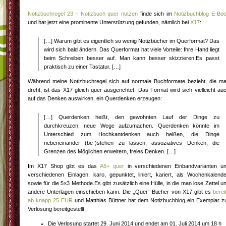
Notizbuchregel 23 – Notizbuch quer nutzen
finde sich im
Notizbuchblog E-Bo
und hat jetzt eine prominente Unterstützung gefunden, nämlich bei
X17
:
[…] Warum gibt es eigentlich so wenig Notizbücher im Querformat? Das
wird sich bald ändern. Das Querformat hat viele Vorteile: Ihre Hand liegt
beim Schreiben besser auf. Man kann besser skizzieren.Es passt
praktisch zu einer Tastatur. […]
Während meine Notizbuchregel sich auf normale Buchformate bezieht, die m
dreht, ist das X17 gleich quer ausgerichtet. Das Format wird sich vielleicht au
auf das Denken auswirken, ein Querdenken erzeugen:
[…] Querdenken heißt, den gewohnten Lauf der Dinge zu
durchkreuzen, neue Wege aufzumachen. Querdenken könnte im
Unterschied zum Hochkantdenken auch heißen, die Dinge
nebeneinander (be-)stehen zu lassen, assoziatives Denken, die
Grenzen des Möglichen erweitern, freies Denken. […]
Im X17 Shop gibt es das
A5+ quer
in verschiedenen Einbandvarianten u
verschiedenen Einlagen: karo, gepunktet, liniert, kariert, als Wochenkalende
sowie für die 5×3 Methode.Es gibt zusätzlich eine Hülle, in die man lose Zettel u
andere Unterlagen einschieben kann. Die „Quer“-Bücher von X17 gibt es
berei
ab knapp 25 EUR
und Matthias Büttner hat dem Notizbuchblog ein Exemplar z
Verlosung bereitgestellt.
Die Verlosung startet 29. Juni 2014 und endet am 01. Juli 2014 um 18 h