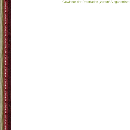
Gewinner der Roterfaden „zu tun“ Aufgabenliste