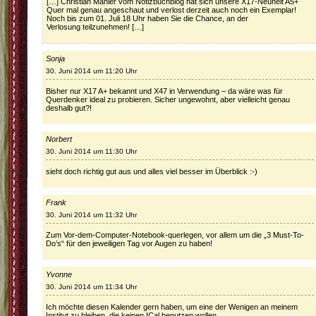
[…] Christian Mähler vom Notizbuchblog hat sich unsere X17-Neuheit A5+
Quer mal genau angeschaut und verlost derzeit auch noch ein Exemplar!
Noch bis zum 01. Juli 18 Uhr haben Sie die Chance, an der
Verlosung teilzunehmen! […]
Sonja
30. Juni 2014 um 11:20 Uhr
Bisher nur X17 A+ bekannt und X47 in Verwendung – da wäre was für
Querdenker ideal zu probieren. Sicher ungewohnt, aber vielleicht genau
deshalb gut?!
Norbert
30. Juni 2014 um 11:30 Uhr
sieht doch richtig gut aus und alles viel besser im Überblick :-)
Frank
30. Juni 2014 um 11:32 Uhr
Zum Vor-dem-Computer-Notebook-querlegen, vor allem um die „3 Must-To-
Do’s“ für den jeweiligen Tag vor Augen zu haben!
Yvonne
30. Juni 2014 um 11:34 Uhr
Ich möchte diesen Kalender gern haben, um eine der Wenigen an meinem
Institut zu bleiben, die keinen ICal benutzen wollen.