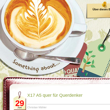
Über dieses 
E-Book
X17 A5 quer für Querdenker
29
Christian Mähler
Juni