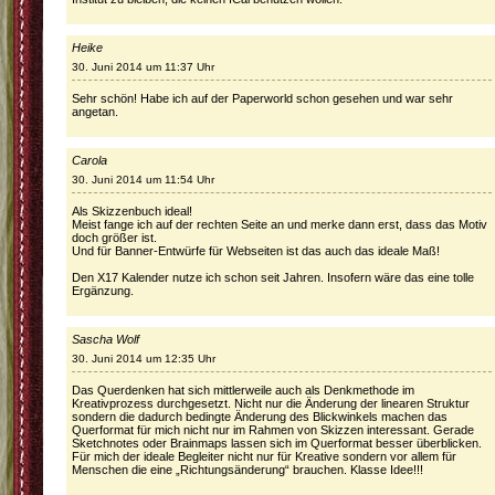
Heike
30. Juni 2014 um 11:37 Uhr
Sehr schön! Habe ich auf der Paperworld schon gesehen und war sehr
angetan.
Carola
30. Juni 2014 um 11:54 Uhr
Als Skizzenbuch ideal!
Meist fange ich auf der rechten Seite an und merke dann erst, dass das Motiv
doch größer ist.
Und für Banner-Entwürfe für Webseiten ist das auch das ideale Maß!
Den X17 Kalender nutze ich schon seit Jahren. Insofern wäre das eine tolle
Ergänzung.
Sascha Wolf
30. Juni 2014 um 12:35 Uhr
Das Querdenken hat sich mittlerweile auch als Denkmethode im
Kreativprozess durchgesetzt. Nicht nur die Änderung der linearen Struktur
sondern die dadurch bedingte Änderung des Blickwinkels machen das
Querformat für mich nicht nur im Rahmen von Skizzen interessant. Gerade
Sketchnotes oder Brainmaps lassen sich im Querformat besser überblicken.
Für mich der ideale Begleiter nicht nur für Kreative sondern vor allem für
Menschen die eine „Richtungsänderung“ brauchen. Klasse Idee!!!