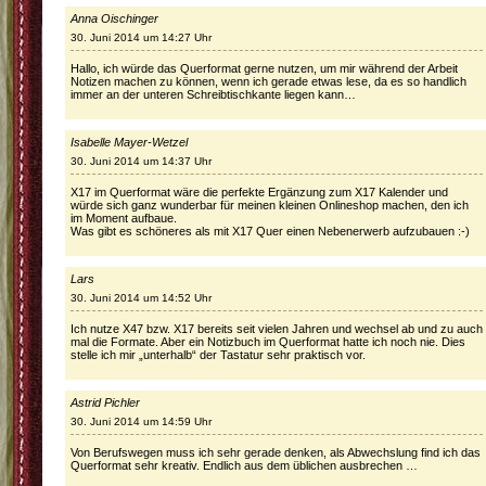
Anna Oischinger
30. Juni 2014 um 14:27 Uhr
Hallo, ich würde das Querformat gerne nutzen, um mir während der Arbeit
Notizen machen zu können, wenn ich gerade etwas lese, da es so handlich
immer an der unteren Schreibtischkante liegen kann…
Isabelle Mayer-Wetzel
30. Juni 2014 um 14:37 Uhr
X17 im Querformat wäre die perfekte Ergänzung zum X17 Kalender und
würde sich ganz wunderbar für meinen kleinen Onlineshop machen, den ich
im Moment aufbaue.
Was gibt es schöneres als mit X17 Quer einen Nebenerwerb aufzubauen :-)
Lars
30. Juni 2014 um 14:52 Uhr
Ich nutze X47 bzw. X17 bereits seit vielen Jahren und wechsel ab und zu auch
mal die Formate. Aber ein Notizbuch im Querformat hatte ich noch nie. Dies
stelle ich mir „unterhalb“ der Tastatur sehr praktisch vor.
Astrid Pichler
30. Juni 2014 um 14:59 Uhr
Von Berufswegen muss ich sehr gerade denken, als Abwechslung find ich das
Querformat sehr kreativ. Endlich aus dem üblichen ausbrechen …