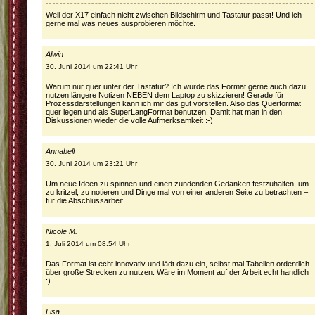
Weil der X17 einfach nicht zwischen Bildschirm und Tastatur passt! Und ich
gerne mal was neues ausprobieren möchte.
Alwin
30. Juni 2014 um 22:41 Uhr
Warum nur quer unter der Tastatur? Ich würde das Format gerne auch dazu
nutzen längere Notizen NEBEN dem Laptop zu skizzieren! Gerade für
Prozessdarstellungen kann ich mir das gut vorstellen. Also das Querformat
quer legen und als SuperLangFormat benutzen. Damit hat man in den
Diskussionen wieder die volle Aufmerksamkeit :-)
Annabell
30. Juni 2014 um 23:21 Uhr
Um neue Ideen zu spinnen und einen zündenden Gedanken festzuhalten, um
zu kritzel, zu notieren und Dinge mal von einer anderen Seite zu betrachten –
für die Abschlussarbeit.
Nicole M.
1. Juli 2014 um 08:54 Uhr
Das Format ist echt innovativ und lädt dazu ein, selbst mal Tabellen ordentlich
über große Strecken zu nutzen. Wäre im Moment auf der Arbeit echt handlich
:)
Lisa