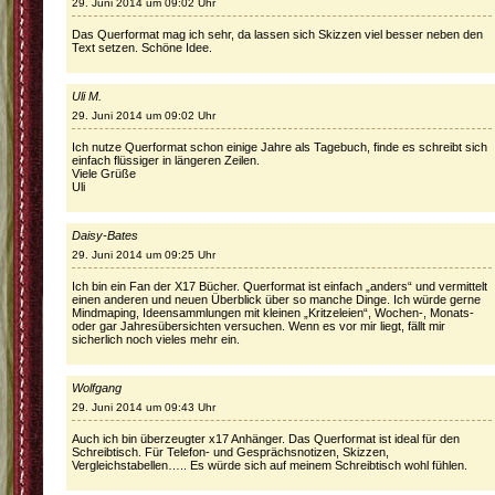
29. Juni 2014 um 09:02 Uhr
Das Querformat mag ich sehr, da lassen sich Skizzen viel besser neben den
Text setzen. Schöne Idee.
Uli M.
29. Juni 2014 um 09:02 Uhr
Ich nutze Querformat schon einige Jahre als Tagebuch, finde es schreibt sich
einfach flüssiger in längeren Zeilen.
Viele Grüße
Uli
Daisy-Bates
29. Juni 2014 um 09:25 Uhr
Ich bin ein Fan der X17 Bücher. Querformat ist einfach „anders“ und vermittelt
einen anderen und neuen Überblick über so manche Dinge. Ich würde gerne
Mindmaping, Ideensammlungen mit kleinen „Kritzeleien“, Wochen-, Monats-
oder gar Jahresübersichten versuchen. Wenn es vor mir liegt, fällt mir
sicherlich noch vieles mehr ein.
Wolfgang
29. Juni 2014 um 09:43 Uhr
Auch ich bin überzeugter x17 Anhänger. Das Querformat ist ideal für den
Schreibtisch. Für Telefon- und Gesprächsnotizen, Skizzen,
Vergleichstabellen….. Es würde sich auf meinem Schreibtisch wohl fühlen.