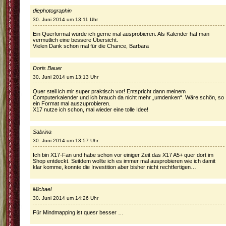
diephotographin
30. Juni 2014 um 13:11 Uhr
Ein Querformat würde ich gerne mal ausprobieren. Als Kalender hat man
vermutlich eine bessere Übersicht.
Vielen Dank schon mal für die Chance, Barbara
Doris Bauer
30. Juni 2014 um 13:13 Uhr
Quer stell ich mir super praktisch vor! Entspricht dann meinem
Computerkalender und ich brauch da nicht mehr „umdenken“. Wäre schön, so
ein Format mal auszuprobieren.
X17 nutze ich schon, mal wieder eine tolle Idee!
Sabrina
30. Juni 2014 um 13:57 Uhr
Ich bin X17-Fan und habe schon vor einiger Zeit das X17 A5+ quer dort im
Shop entdeckt. Seitdem wollte ich es immer mal ausprobieren wie ich damit
klar komme, konnte die Investition aber bisher nicht rechtfertigen…
Michael
30. Juni 2014 um 14:26 Uhr
Für Mindmapping ist quesr besser …