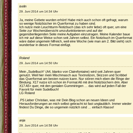
iselin
29. Juni 2014 um 14:34 Uhr
Ja, meine Gebete wurden erhört! Habe mich auch schon oft gefragt, warum
so wenige Notizbücher im Querformat zu haben sind.
Ich nutze mein Leuchtturm-Notizbuch (das ich sehr liebe) oft quer, um eine
Seite zur Wochenübersicht umzufunktionieren und auf der
gegenüberliegenden Seite meine Aufgaben einzutragen. Meine Kalender baue
ich mir auf diese Weise schon seit Jahren selbst. Ein Notizbuch im Querformat
wäre dabei ungemein hilfreich, weil eine Woche (wie man am 2. Bild sieht) sich
wunderbar in dieses Format einfügt.
Roland
29. Juni 2014 um 14:50 Uhr
Mein „Sudelbuch“ (A4, blanko von Clairefontaine) wird seit Jahren quer
genutzt. Weil hier mein Mischmasch aus Textnotizen, Skizzen und Scribbel
das Querformat am besten nutzen kann. Nur stören mich eben die Ringe der
Bindung. X17 nutze ich schon im Format A6 mit drei Notizbüchern drin. Aber
X17 A5+ quer, mit den genialen Gummiringen … das wird auf jeden Fall der
Favorit für mein Sudelbuch!
LG Roland
.PS Lieber Christian, was mir Dein Blog schon an neuen Ideen und
Herausforderungen an mich selbst gebracht ist fast unglaublich. Immer wieder
findest Du Dinge, die so ungemein nützlich sind … einfach Klasse!
anja
29. Juni 2014 um 14:58 Uhr