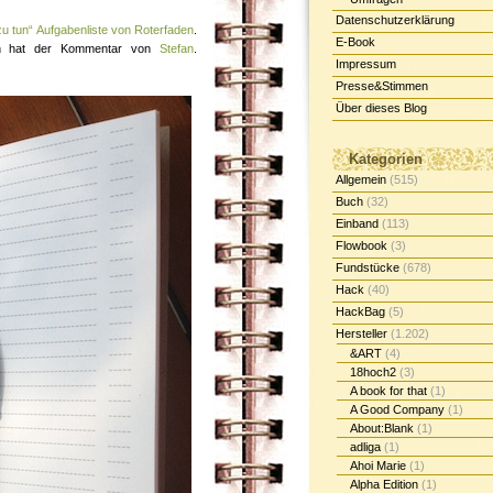
Datenschutzerklärung
zu tun“ Aufgabenliste von Roterfaden
.
E-Book
en hat der Kommentar von
Stefan
.
Impressum
Presse&Stimmen
Über dieses Blog
Kategorien
Allgemein
(515)
Buch
(32)
Einband
(113)
Flowbook
(3)
Fundstücke
(678)
Hack
(40)
HackBag
(5)
Hersteller
(1.202)
&ART
(4)
18hoch2
(3)
A book for that
(1)
A Good Company
(1)
About:Blank
(1)
adliga
(1)
Ahoi Marie
(1)
Alpha Edition
(1)