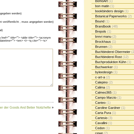
BomoArt
(1)
bon matin
(1)
bookbinders design
(1)
gegeben werden)
Botanical Paperworks
(2)
Bound
(1)
cht veröffentlicht , muss angegeben werden)
Brandbook
(48)
al)
Brepols
(1)
brevi manu
(2)
ef="" title=""> <abbr title=""> <acronym
 datetime=""> <em> <i> <q cite=""> <s>
Brockhaus
(1)
Brunnen
(2)
Buchbinderei Obermeier
(2
Buchbinderei Rost
(12)
Buchproduktion Kühn
(1)
Buchwerker
(1)
byleedesign
(1)
c-art-a
(2)
Calepino
(2)
Calima
(2)
Calmeo365
(1)
Campo Marzio
(1)
Canteo
(1)
r der Goods And Better Notizhefte
»
Caroline Gardner
(1)
Carta Pura
(1)
Cartesio
(3)
Cavallini
(1)
Cedon
(1)
cewe
(2)