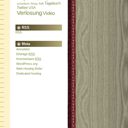
Tagebuch
schreiben
Shop
Stift
Twitter
USA
Verlosung
Video
RSS
RSS
Meta
Anmelden
Einträge
RSS
Kommentare
RSS
WordPress.org
Web Hosting Refer
Dedicated hosting