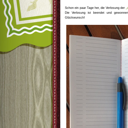
Schon ein paar Tage her, die Verlosung der
„
Die Verlosung ist beendet und gewonn
Glückwunsch!