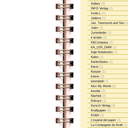
Indiary
(6)
INFO Verlag
(1)
Invite.L
(1)
Jadeco
(1)
Jas. Townsend and Son
(1
Jottrr
(1)
Jurtenleder
(1)
k lender
(5)
K&Company
(2)
KA_LEN_DIAR
(1)
Kaje Notebooks
(1)
Kalos
(1)
KarlenSwiss
(1)
Karst
(1)
Kaspar
(1)
keiver
(3)
kimmidoll
(1)
Kiss My World
(2)
kissbiz
(2)
Klarheit
(2)
Kokuyo
(1)
Korsch Verlag
(4)
Kraftpapier
(8)
KV&H
(4)
L'espiral del paper
(2)
La Compagnie du Kraft
(1)