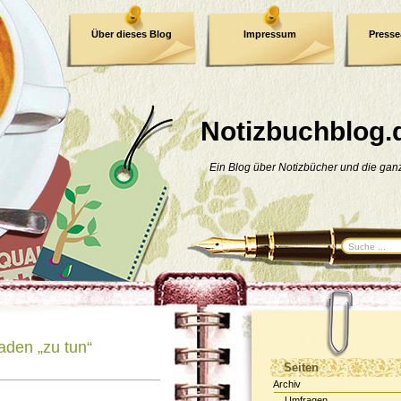
Über dieses Blog
Impressum
Press
E-Book
Datenschutzerklärung
Notizbuchblog.
Ein Blog über Notizbücher und die ga
aden „zu tun“
Seiten
Archiv
Umfragen