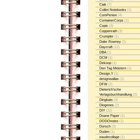
Ciak
(7)
Colibri Notebooks
(1)
ComPenion
(4)
ContainerCorps
(1)
Copic
(3)
Coppenrath
(3)
Crumpler
(1)
Daler Rowney
(1)
Daycraft
(12)
DBA
(1)
DCM
(1)
Dekoop
(1)
Den Tag Meistern
(1)
Design.Y
(1)
designwallas
(1)
DFW
(2)
Dieterich'sche
Verlagsbuchhandlung
(2)
Dingbats
(4)
Diogenes
(2)
DIY
(22)
Doane Paper
(1)
DODOnotes
(1)
Dorsch
(3)
Duden
(1)
eaudecollage
(1)