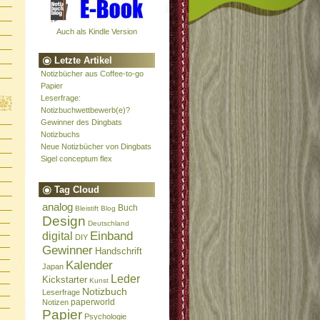
Auch als Kindle Version
Letzte Artikel
Notizbücher aus Coffee-to-go
Papier
Leserfrage:
Notizbuchwettbewerb(e)?
Gewinner des Dingbats
Notizbuchs
Neue Notizbücher von Dingbats
Sigel conceptum flex
Tag Cloud
analog
Buch
Bleistift
Blog
Design
Deutschland
Einband
digital
DIY
Gewinner
Handschrift
Kalender
Japan
Leder
Kickstarter
Kunst
Notizbuch
Leserfrage
paperworld
Notizen
Papier
Psychologie