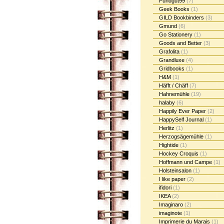
Fundgut99
(7)
Geek Books
(1)
GILD Bookbinders
(3)
Gmund
(6)
Go Stationery
(1)
Goods and Better
(3)
Grafolita
(1)
Grandluxe
(4)
Gridbooks
(1)
H&M
(1)
Häfft / Chäff
(7)
Hahnemühle
(19)
halaby
(6)
Happily Ever Paper
(2)
HappySelf Journal
(1)
Herlitz
(1)
Herzogsägemühle
(1)
Hightide
(1)
Hockey Croquis
(1)
Hoffmann und Campe
(1)
Holsteinsalon
(1)
I like paper
(2)
ifidori
(1)
IKEA
(2)
Imaginaro
(2)
imaginote
(1)
Imprimerie du Marais
(1)