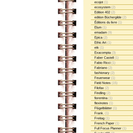
ecojot
(1)
ecosystem
(2)
Edition 402
(2)
edition Büchergilde
(2)
Éditions du livre
(1)
Elum
(1)
emadam
(9)
Epica
(2)
Ethic Art
(1)
etk
(1)
Exacompta
(3)
Faber Castell
(1)
Fabio Ricci
(1)
Fabriano
(2)
fashionary
(2)
Feuerwear
(1)
Field Notes
(15)
Filofax
(2)
Findling
(2)
fiorentina
(1)
flexinotes
(1)
Flügelblätter
(1)
Frank.
(1)
Freitag
(1)
French Paper
(1)
Full Focus Planner
(1)