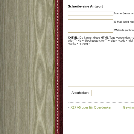
Schreibe eine Antwort
Name (muss an
E-Mail (wird ni
Website (option
XHTML:
Du kannst diese HTML Tags verwenden: <a hr
title=""> <b> <blockquote cite=""> <cite> <code> <del
<strike> <strong>
«
X17 A5 quer für Querdenker
Gewinne