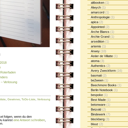
altbooken
(1)
Alwych
(1)
amarcord
(1)
Anthropologie
(1)
apica
(2)
Appointed
(2)
Arche Blancs
(1)
Archie Grand
(1)
arsedition
(1)
artemis
(1)
Arwey
(10)
:
Astier de Villatte
(1)
atoma
(3)
 2018
Authentics
(2)
r
Avery Zweckform
(16)
 Roterfaden
basmati
(2)
enders
be2ween
(1)
 – Verlosung
Beechmore Books
(1)
Berlin Notebook
(1)
bespoke
(1)
liste
,
Gewinner
,
ToDo-Liste
,
Verlosung
Best Made
(1)
betonware
(1)
Betzold
(2)
Bindewerk
(7)
el folgen, wenn du den
blockberg
(3)
Du kannst
eine Antwort schreiben
,
en.
bluuz
(2)