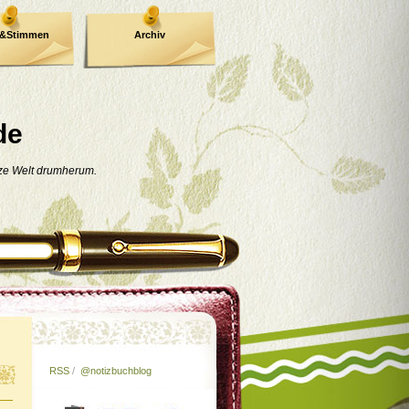
e&Stimmen
Archiv
de
nze Welt drumherum.
RSS
/
@notizbuchblog